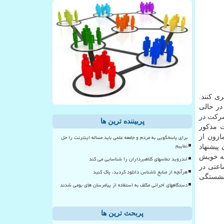
ده تا درباره پیشنهاد سازمان خیریه «اوکس فام » (Oxfam) رأی گیری کنند.
در حالی
 شرکت در
پربیننده ترین ها
ت مذکور
برای پاسخگویی به مردم و جامعه علمی باید مساله اینترنت را حل
ازون از
نماییم
پیشنهاد
نه خویش
اندروید تماسهای کلاهبرداران را شناسایی می کند
اعتی در
هرآنچه از منابع ناشناس دانلود کردید، پاک کنید
زنشستگی
دستگاههای اجرائی مکلف به استفاده از پیامرسان های بومی شدند
پربحث ترین ها