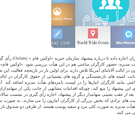
به گزارش کارا پیام به نقل از تلگراف، آمازون به سهامداران اجازه دا
هیأت مدیره، حضور کارگران ساعتی هم در این هیأت بررسی شود. «اوکس فام» 
ون در ایالت آلابامای آمریکا تلاش دارند برای اولین بار در تاریخچه فعالیت این
 جانب کمیته های بازنشستگی و گروه های پشتیبانی از حقوق کارگران در ایال
تی مانند کارگران انبارها را در لیست نامزدهای هیأت مدیره اضافه کند. آم
 این پیشنهاد را منع کند، چونکه اقدامات مشابهی از جانب یکی از سهامداران 
ه، بعد از عقب نشینی سهامدار دیگر از پیشنهاد، اجازه رأی گیری در نشست سالا
 اقلیت های نژادی که بخش بزرگی از کارگران آمازون را می سازند، به صورت س
هیأت مدیره به صورت کلی مرد و سفید پوست هستند. از طرفی دو صندوق با
ی می کنند.