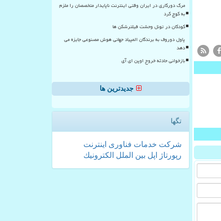
مرگ دورکاری در ایران وقتی اینترنت ناپایدار متخصصان را ملزم
به کوچ کرد
کودکان در تونل وحشت فیلترشکن ها
پاول دوروف به برندگان المپیاد جهانی هوش مصنوعی جایزه می
دهد
بازخوانی حادثه خروج اوپن ای آی
جدیدترین ها
تگها
شركت
خدمات
فناوری
اینترنت
رپورتاژ
اپل
بین الملل
الكترونیك