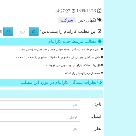
1399/12/13
14:27:27
تگهای خبر:
شركت
این مطلب کاراپیام را پسندیدین؟
(0)
(0)
مطالب مرتبط جدید کاراپیام
پاول دوروف به برندگان المپیاد جهانی هوش مصنوعی جایزه می دهد
عامل سرکش اوپن ای آی مشتری یک شرکت فناوری را به خطر انداخت
بازاریاب ها کف بازار اینترنت پرو می فروشند
سه مدل جمینای به بازار آمدند
نظرات بینندگان کاراپیام در مورد این مطلب
نام:
ایمیل:
نظر: