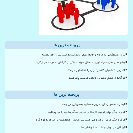
پربیننده ترین ها
برای پاسخگویی به مردم و جامعه علمی باید مساله اینترنت را حل نماییم
پیام مدیرعامل همراه اول به دنبال شهادت یکی از کارکنان مخابرات هرمزگان
اندروید تماسهای کلاهبرداران را شناسایی می کند
هرآنچه از منابع ناشناس دانلود کردید، پاک کنید
پربحث ترین ها
اینترنت ماهواره ای آمازون مستقیم به موبایل می رسد
اوپن ای آی بهای ترجیح کارمندان خارجی به آمریکایی را می پردازد
مرگ دورکاری در ایران وقتی اینترنت ناپایدار متخصصان را ملزم به کوچ کرد
کودکان در تونل وحشت فیلترشکن ها