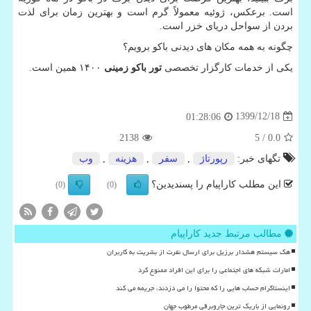
است. برعکس، ژوئیه معمولاً گرم است و بهترین زمان برای لذت
بردن از سواحل دریای خزر است.
چگونه به همه مکان های دیدنی باکو برویم؟
یکی از خدمات کارگزار تخصصی
تور باکو زمینی
۱۴۰۰ همین است.
1399/12/18
01:28:06
2138
/ 5
0.0
تگهای خبر:
رپورتاژ
,
سفر
,
هزینه
,
وب
این مطلب کاراپیام را پسندیدین؟
(0)
(0)
مطالب مرتبط جدید کاراپیام
هک سیستم هشدار برزیل برای ارسال نفرت از بشریت به کاربران
امارات شبکه های اجتماعی را برای این افراد ممنوع کرد
اینستاگرام حساب هایی را که محتوا را می دزدند، جریمه می کند
رونمایی از باریک ترین جاروبرقی مرطوب جهان