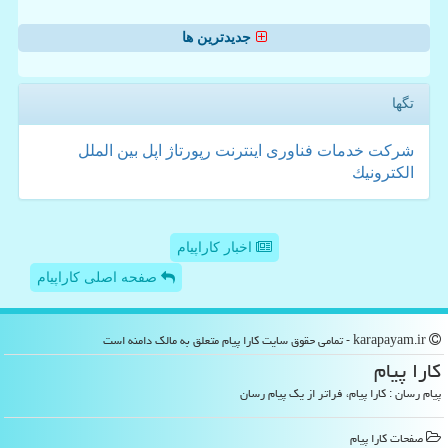
جدیدترین ها
تگها
شركت
خدمات
فناوری
اینترنت
رپورتاژ
اپل
بین الملل
الكترونیك
اخبار کاراپیام
صفحه اصلی کاراپیام
karapayam.ir - تمامی حقوق سایت كارا پیام متعلق به مالک دامنه است
كارا پیام
پیام رسان : کارا پیام، فراتر از یک پیام رسان
صفحات كارا پیام