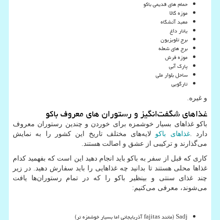
حمام های قدیمی باکو
موزه گالا
معبد آتشگاه
یانار داغ
برج تلویزیون
برج های شعله
موزه فرش
پارک آبی
ساحل بلوار ملی
تارگویی
و غیره.
غذاهای شگفت‌انگیز و رستوران‌ های معروف باکو
باکو غذاهای بسیار خوشمزه برای خوردن و چندین رستوران معروف
دارد
.
غذاهای باکو
لایه‌های مختلف تاریخ این کشور را به نمایش
می‌گذارند و ترکیبی از عشق و اصالت هستند.
کاری که قبل از سفر به باکو باید انجام دهید این است که بفهمید کدام
غذاها محلی هستند تا بدانید چه غذاهایی را باید سفارش دهید. در زیر
چند غذای سنتی و بینظیر باکو را که در تمام رستوران‌ها یافت
می‌شوند، معرفی می‌کنیم:
Sadj
(مانند
fajitas
آذربایجانی اما بسیار خوشمزه تر)