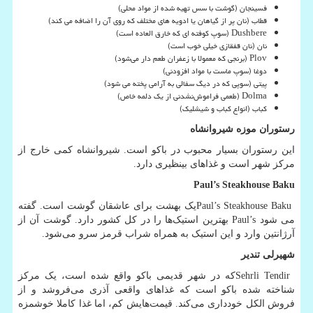
فسینجان (گوشت با سس تهیه شده از مواد محلی)
قطاب (نان پر از گیاهان یا ادویه های مختلف که روی آن را اضافه می کند)
Dushbere
(سوپ کوفته ای که خارق العاده است)
نان (نان قفقازی خیلی خوب است)
Plov
(برنجی که معمولا با زعفران طعم دار می‌شود)
دوغا (سوپ ماست با مواد افزودنی)
پیتی (سوپی که در دیگ سفالی به آرامی پخته می شود)
Dolma
(طعمی فراموش‌نشدنی از یک دلمه خاص)
کباب (انواع کباب و شیشلیک)
رستوران موزه شیروانشاه
این رستوران بسیار محبوب در باکو است. شیروانشاه کمی خارج از
مرکز شهر است و غذاهای بینظیری دارد.
Paul’s Steakhouse Baku
Paul’s Steakhouse Baku
یک بهشت ​​برای عاشقان گوشت است. گفته
می شود
Paul’s
بهترین استیک‌ها را در کل کشور دارد. گوشت آن از
آرژانتین وارد و این استیک به همراه شراب قرمز سرو می‌شود.
شهیرلی تندیر
Sehrli Tendir
که در شهر قدیمی باکو واقع شده است، یک مرکز
شناخته شده باکو است که غذاهای واقعی آذری می‌فروشد و از
فروش الکل خودداری می‌کند. قیمت‌هایش کم، اما غذا کاملا خوشمزه