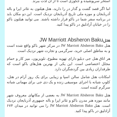
استخر سرپوشیده و جکوزی است تا از آن لذت ببرند.
اما اگر قصد گشت و گذار در را دارید، هتل هیلتون به تئاتر اپرا و باله
آذربایجان و موزه ملی تاریخ آذربایجان نزدیک است. این دو مکان باید
در برنامه سفر شما در باکو قرار داشته باشند. می توانید هیلتون باکو
را در خیابان آزادلیق در باکو پیدا کنید.
هتل
JW Marriott Absheron Baku
هتل
JW Marriott Absheron Baku
در مرکز شهر باکو واقع شده است
و به مناطق اصلی خرید، سرگرمی و تجارت شهر نزدیک است.
هر اتاق هتل جی دبلیو دارای تهویه مطبوع، تلویزیون، میز کار و حمام
مجلل اختصاصی است. این یکی از بهترین هتل‌های باکو است که
طرفداران زیادی بین گردشگران دارد.
امکانات هتل شامل سالن اسپا و زیبایی برای یک روز آرام در هتل،
کلوپ شبانه با اجرای موسیقی زنده و یک دی جی برای مهمانی شبانه
سرگرم کننده است.
هتل
JW Marriott Absheron Baku
به بعضی از مکانهای معروف شهر
مانند موزه هنر مدرن باکو و تئاتر اپرا و باله جمهوری آذربایجان نزدیک
است. هتل
JW Marriott Absheron Baku
را می توانید در میدان ۶۷۴
آزادلیق در باکو پیدا کنید.