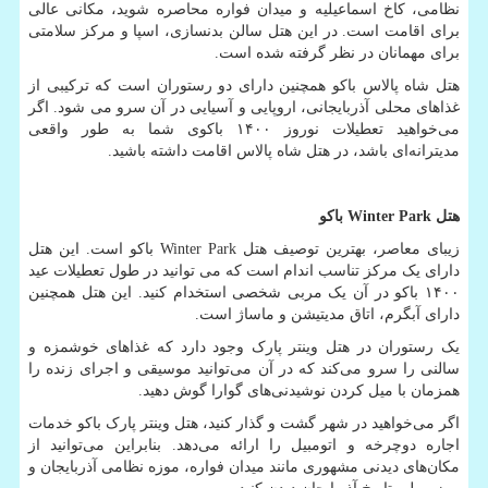
نظامی، کاخ اسماعیلیه و میدان فواره محاصره شوید، مکانی عالی
برای اقامت است. در این هتل سالن بدنسازی، اسپا و مرکز سلامتی
برای مهمانان در نظر گرفته شده است.
هتل شاه پالاس باکو همچنین دارای دو رستوران است که ترکیبی از
غذاهای محلی آذربایجانی، اروپایی و آسیایی در آن سرو می شود. اگر
می‌خواهید تعطیلات نوروز ۱۴۰۰ باکوی شما به طور واقعی
مدیترانه‌ای باشد، در هتل شاه پالاس اقامت داشته باشید.
هتل
Winter Park
باکو
زیبای معاصر، بهترین توصیف هتل
Winter Park
باکو است. این هتل
دارای یک مرکز تناسب اندام است که می توانید در طول تعطیلات عید
۱۴۰۰ باکو در آن یک مربی شخصی استخدام کنید. این هتل همچنین
دارای آبگرم، اتاق مدیتیشن و ماساژ است.
یک رستوران در هتل وینتر پارک وجود دارد که غذاهای خوشمزه و
سالنی را سرو می‌کند که در آن می‌توانید موسیقی و اجرای زنده را
همزمان با میل کردن نوشیدنی‌های گوارا گوش دهید.
اگر می‌خواهید در شهر گشت و گذار کنید، هتل وینتر پارک باکو خدمات
اجاره دوچرخه و اتومبیل را ارائه می‌دهد. بنابراین می‌توانید از
مکان‌های دیدنی مشهوری مانند میدان فواره، موزه نظامی آذربایجان و