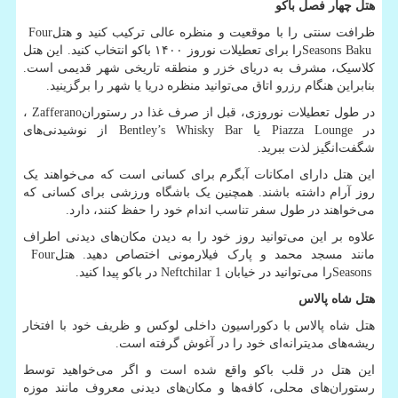
هتل چهار فصل باکو
ظرافت سنتی را با موقعیت و منظره عالی ترکیب کنید و هتل
Four
Seasons Baku
را برای تعطیلات نوروز ۱۴۰۰ باکو انتخاب کنید. این هتل
کلاسیک، مشرف به دریای خزر و منطقه تاریخی شهر قدیمی است.
بنابراین هنگام رزرو اتاق می‌توانید منظره دریا یا شهر را برگزینید.
در طول تعطیلات نوروزی، قبل از صرف غذا در رستوران
Zafferano
،
در
Piazza Lounge
یا
Bentley’s Whisky Bar
از نوشیدنی‌های
شگفت‌انگیز لذت ببرید.
این هتل دارای امکانات آبگرم برای کسانی است که می‌خواهند یک
روز آرام داشته باشند. همچنین یک باشگاه ورزشی برای کسانی که
می‌خواهند در طول سفر تناسب اندام خود را حفظ کنند، دارد.
علاوه بر این می‌توانید روز خود را به دیدن مکان‌های دیدنی اطراف
مانند مسجد محمد و پارک فیلارمونی اختصاص دهید. هتل
Four
Seasons
را می‌توانید در خیابان
Neftchilar 1
در باکو پیدا کنید.
هتل شاه پالاس
هتل شاه پالاس با دکوراسیون داخلی لوکس و ظریف خود با افتخار
ریشه‌های مدیترانه‌ای خود را در آغوش گرفته است.
این هتل در قلب باکو واقع شده است و اگر می‌خواهید توسط
رستوران‌های محلی، کافه‌ها و مکان‌های دیدنی معروف مانند موزه