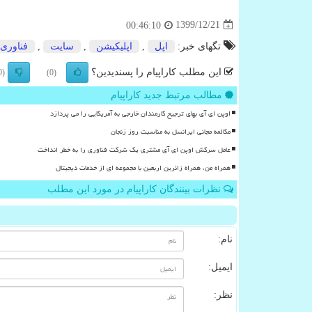
1399/12/21
00:46:10
تگهای خبر:
اپل
,
اپلیكیشن
,
سایت
,
فناوری
این مطلب کاراپیام را پسندیدین؟
(0)
(0)
مطالب مرتبط جدید کاراپیام
اوپن ای آی بهای ترجیح کارمندان خارجی به آمریکایی را می پردازد
مکالمه مجانی ایرانسل به مناسبت روز زنجان
عامل سرکش اوپن ای آی مشتری یک شرکت فناوری را به خطر انداخت
همراه من، همراه زائرین اربعین با مجموعه ای از خدمات دیجیتال
نظرات بینندگان کاراپیام در مورد این مطلب
نام:
ایمیل:
نظر: