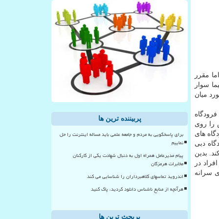
ما مقرر
ما سوار
رد میان
رودگاه
پربیننده ترین ها
 را روی
برای پاسخگویی به مردم و جامعه علمی باید مساله اینترنت را حل
گاه های
نماییم
گاه دبی
د. بدین
پیام مدیرعامل همراه اول به دنبال شهادت یکی از کارکنان
مخابرات هرمزگان
فراد در
ی سرانه
اندروید تماسهای کلاهبرداران را شناسایی می کند
هرآنچه از منابع ناشناس دانلود کردید، پاک کنید
پربحث ترین ها