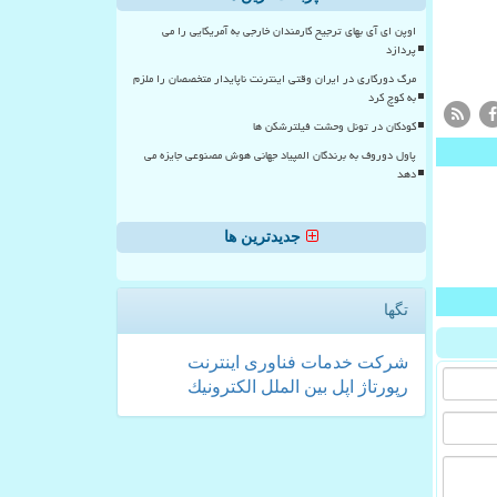
اوپن ای آی بهای ترجیح کارمندان خارجی به آمریکایی را می
پردازد
مرگ دورکاری در ایران وقتی اینترنت ناپایدار متخصصان را ملزم
به کوچ کرد
کودکان در تونل وحشت فیلترشکن ها
پاول دوروف به برندگان المپیاد جهانی هوش مصنوعی جایزه می
دهد
جدیدترین ها
تگها
شركت
خدمات
فناوری
اینترنت
رپورتاژ
اپل
بین الملل
الكترونیك