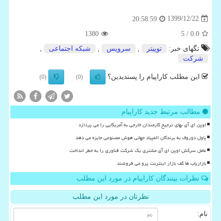
1399/12/22
20:58:59
1380
/ 5
0.0
تگهای خبر:
توییتر
,
سرویس
,
شبكه اجتماعی
,
شركت
این مطلب کاراپیام را پسندیدین؟
(0)
(0)
مطالب مرتبط جدید کاراپیام
اوپن ای آی بهای ترجیح کارمندان خارجی به آمریکایی را می پردازد
پاول دوروف به برندگان المپیاد جهانی هوش مصنوعی جایزه می دهد
عامل سرکش اوپن ای آی مشتری یک شرکت فناوری را به خطر انداخت
بازاریاب ها کف بازار اینترنت پرو می فروشند
نظرات بینندگان کاراپیام در مورد این مطلب
نظرتان در مورد این مطلب
نام: