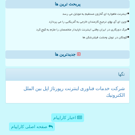
پربحث ترین ها
اینترنت ماهواره ای آمازون مستقیم به موبایل می رسد
اوپن ای آی بهای ترجیح کارمندان خارجی به آمریکایی را می پردازد
مرگ دورکاری در ایران وقتی اینترنت ناپایدار متخصصان را ملزم به کوچ کرد
کودکان در تونل وحشت فیلترشکن ها
جدیدترین ها
تگها
شركت
خدمات
فناوری
اینترنت
رپورتاژ
اپل
بین الملل
الكترونیك
اخبار کاراپیام
صفحه اصلی کاراپیام