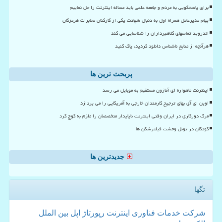
برای پاسخگویی به مردم و جامعه علمی باید مساله اینترنت را حل نماییم
پیام مدیرعامل همراه اول به دنبال شهادت یکی از کارکنان مخابرات هرمزگان
اندروید تماسهای کلاهبرداران را شناسایی می کند
هرآنچه از منابع ناشناس دانلود کردید، پاک کنید
پربحث ترین ها
اینترنت ماهواره ای آمازون مستقیم به موبایل می رسد
اوپن ای آی بهای ترجیح کارمندان خارجی به آمریکایی را می پردازد
مرگ دورکاری در ایران وقتی اینترنت ناپایدار متخصصان را ملزم به کوچ کرد
کودکان در تونل وحشت فیلترشکن ها
جدیدترین ها
تگها
شركت
خدمات
فناوری
اینترنت
رپورتاژ
اپل
بین الملل