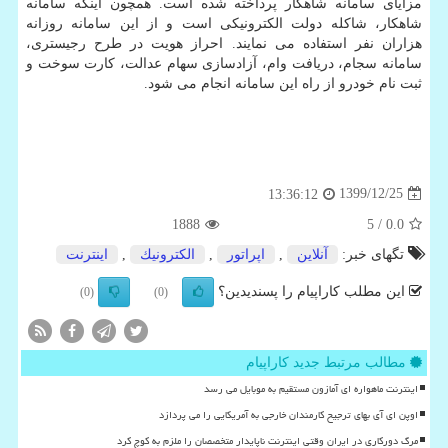
مزایای سامانه شاهکار پرداخته شده است. همچون اینکه سامانه
شاهکار، شاکله دولت الکترونیکی است و از این سامانه روزانه
هزاران نفر استفاده می نمایند. احراز هویت در طرح رجیستری،
سامانه سجام، دریافت وام، آزادسازی سهام عدالت، کارت سوخت و
ثبت نام خودرو از راه این سامانه انجام می شود.
1399/12/25
13:36:12
1888
/ 5
0.0
تگهای خبر:
آنلاین
,
اپراتور
,
الكترونیك
,
اینترنت
این مطلب کاراپیام را پسندیدین؟
(0)
(0)
مطالب مرتبط جدید کاراپیام
اینترنت ماهواره ای آمازون مستقیم به موبایل می رسد
اوپن ای آی بهای ترجیح کارمندان خارجی به آمریکایی را می پردازد
مرگ دورکاری در ایران وقتی اینترنت ناپایدار متخصصان را ملزم به کوچ کرد