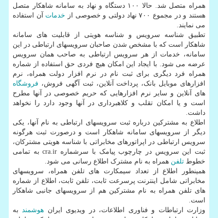
همراه متصل شد. حالا ۱۰۰ دستگاه و نهاد به سامانه شاهکار متصل
هستند و در مجموع ۷۰۰ نهاد دولتی و خصوصی از
خدمات
آن استفاده
می نمایند.
تطبیق شناسه سرویس و شناسه هویتی از قابلیت های سامانه
شاهکار است که با مشخص شدن صاحبان سرویسهای ارتباطی در این
سامانه، خدمات از هر سرویس ارتباطی به صاحب همان سرویس
عرضه می شود. با ایجاد این امکان هیچ فردی حق استفاده از شماره
همراه فرد دیگری برای ثبت نام در نرم افزار دولت همراه، نرم
افزارهای موبایل بانک، پرداخت آنلاین، ثبت آگهی فروش،
فروشگاه
های آنلاین و سایر نرم افزارهایی که حریم خصوصی در آنها مطرح
است و یا امکان تقلب و کلاهبرداری در آنها وجود دارد را نخواهد
داشت.
اطلاع به مشترکین درباره ثبت سرویسهای ارتباطی به نام آنها، یکی
دیگر از سرویسهای سامانه شاهکار است و درصورت ثبت هرگونه
سرویس ارتباطی در اپراتورهای مخابراتی با شناسه هویتی مشترکان،
ثبت این سرویس در چارچوب پیامک با سرشماره cra.ir به تمامی
خطوط
تلفن
همراه به نام مشترک اطلاع رسانی می شود.
همینطور اطلاع از تعداد سیمکارت های تلفن همراه، سرویسهای
مخابراتی شامل اینترنت پرسرعت ثابت، تلفن ثابت، اطلاع از شماره
های تلفن همراه به نام مشترکین هم از سرویسهای جانبی شاهکار
است.
وزارت ارتباطات و فناوری اطلاعات، در ویدیوی ایران
هوشمند
به