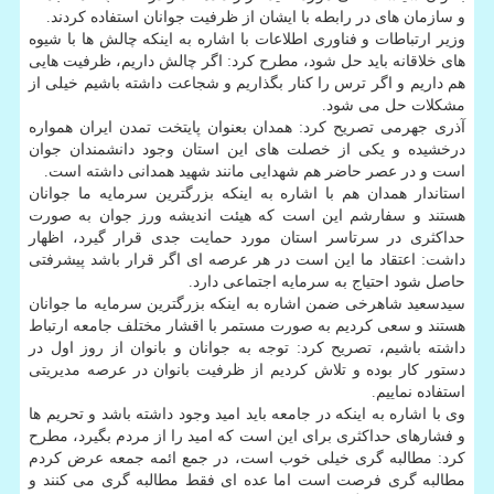
و سازمان های در رابطه با ایشان از ظرفیت جوانان استفاده کردند.
وزیر ارتباطات و فناوری اطلاعات با اشاره به اینکه چالش ها با شیوه
های خلاقانه باید حل شود، مطرح کرد: اگر چالش داریم، ظرفیت هایی
هم داریم و اگر ترس را کنار بگذاریم و شجاعت داشته باشیم خیلی از
مشکلات حل می شود.
آذری جهرمی تصریح کرد: همدان بعنوان پایتخت تمدن ایران همواره
درخشیده و یکی از خصلت های این استان وجود دانشمندان جوان
است و در عصر حاضر هم شهدایی مانند شهید همدانی داشته است.
استاندار همدان هم با اشاره به اینکه بزرگترین سرمایه ما جوانان
هستند و سفارشم این است که هیئت اندیشه ورز جوان به صورت
حداکثری در سرتاسر استان مورد حمایت جدی قرار گیرد، اظهار
داشت: اعتقاد ما این است در هر عرصه ای اگر قرار باشد پیشرفتی
حاصل شود احتیاج به سرمایه اجتماعی دارد.
سیدسعید شاهرخی ضمن اشاره به اینکه بزرگترین سرمایه ما جوانان
هستند و سعی کردیم به صورت مستمر با اقشار مختلف جامعه ارتباط
داشته باشیم، تصریح کرد: توجه به جوانان و بانوان از روز اول در
دستور کار بوده و تلاش کردیم از ظرفیت بانوان در عرصه مدیریتی
استفاده نماییم.
وی با اشاره به اینکه در جامعه باید امید وجود داشته باشد و تحریم ها
و فشارهای حداکثری برای این است که امید را از مردم بگیرد، مطرح
کرد: مطالبه گری خیلی خوب است، در جمع ائمه جمعه عرض کردم
مطالبه گری فرصت است اما عده ای فقط مطالبه گری می کنند و