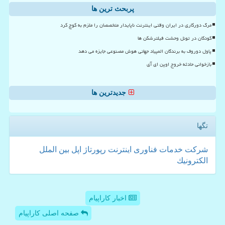
پربحث ترین ها
مرگ دورکاری در ایران وقتی اینترنت ناپایدار متخصصان را ملزم به کوچ کرد
کودکان در تونل وحشت فیلترشکن ها
پاول دوروف به برندگان المپیاد جهانی هوش مصنوعی جایزه می دهد
بازخوانی حادثه خروج اوپن ای آی
جدیدترین ها
تگها
شركت
خدمات
فناوری
اینترنت
رپورتاژ
اپل
بین الملل
الكترونیك
اخبار کاراپیام
صفحه اصلی کاراپیام