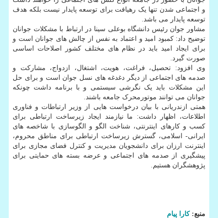
و اجتماعی شدن تنها یک رهیافت برای توسعه پایدار نیست بلکه هدف
توسعه پایدار می باشد.
مشاور جوان رئیس دانشگاه بوعلی سینا در ارتباط با مشکلات جوانان
توضیح داد: کمبود امید و اعتماد به نفس از چالش های جوانان است و
برای ایجاد امید باید در نظام های مختلف کشور اصلاحات اساسی
صورت گیرد.
وی افزود: تحصیل، فراغت، هویت، اشتغال، ازدواج، مشارکت و
صدمه های اجتماعی از دیگر دغدغه های نسل جوان است و برای حل
این مشکلات باید یک نگرشی سیستمی و با برنامه داشت چونکه
جوانان می توانند موتورمحرک جامعه باشند.
همتی ازندریانی با بیان درخواست هایی از وزیر ارتباطات و فناوری
اطلاعات، اظهار داشت: ما نیازمند ایجاد زیرساخت ارتباطی برای
کسب و کارهای اینترنتی، شناخت الگو و الگوسازی با شاخصه های
ایرانی- اسلامی، گسترش زیرساخت ارتباطی برای مناطق محروم،
اینترنت ارزان برای دانشجویان مدیریت و کنترل فضای مجازی برای
پیشگیری از صدمه های اجتماعی و عرضه بسته های حمایتی برای
پژوهشگران هستیم.
منبع:
كارا پیام