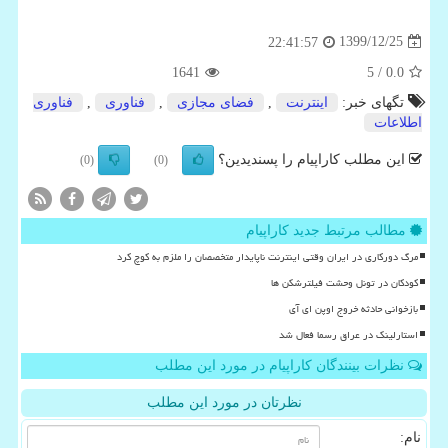
1399/12/25
22:41:57
1641
/ 5
0.0
تگهای خبر:
اینترنت
,
فضای مجازی
,
فناوری
,
فناوری
اطلاعات
این مطلب کاراپیام را پسندیدین؟
(0)
(0)
مطالب مرتبط جدید کاراپیام
مرگ دورکاری در ایران وقتی اینترنت ناپایدار متخصصان را ملزم به کوچ کرد
کودکان در تونل وحشت فیلترشکن ها
بازخوانی حادثه خروج اوپن ای آی
استارلینک در عراق رسما فعال شد
نظرات بینندگان کاراپیام در مورد این مطلب
نظرتان در مورد این مطلب
نام: