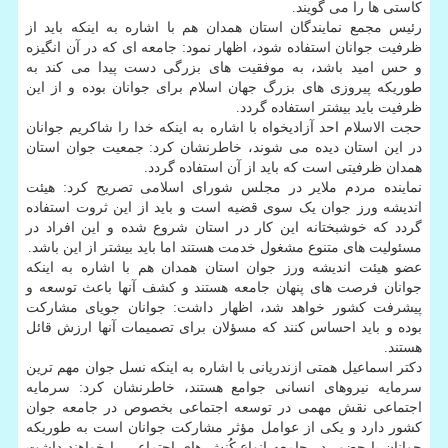
کاستی ها را می گویند.
رئیس مجمع نمایندگان استان همدان هم با اشاره به اینکه باید از
ظرفیت جوانان استفاده شود، اظهار نمود: جامعه ای که در آن انگیزه
و حس امید باشد، به موفقیت های بزرگی دست پیدا می کند به
طوریکه پیروزی های بزرگ جهان اسلام برای جوانان بوده و از این
ظرفیت باید بیشتر استفاده گردد.
حجت الاسلام احد آزادیخواه با اشاره به اینکه خدا را شاکریم جوانان
در این استان دیده می شوند، خاطرنشان کرد: جمعیت جوان استان
همدان ظرفیتی است که باید از آن استفاده گردد.
نماینده مردم ملایر در مجلس شورای اسلامی تصریح کرد: هیئت
اندیشه ورز جوان یک سوی قضیه است و باید از این ثروت استفاده
گردد که خوشبختانه این کار در استان شروع شده و این افراد در
مسئولیت های متنوع مشغول خدمت هستند اما باید بیشتر از این باشد.
عضو هیئت اندیشه ورز جوان استان همدان هم با اشاره به اینکه
جوانان فرصت های پنهان جامعه هستند و کشف آنها باعث توسعه و
پیشرفت کشور خواهد شد، اظهار داشت: جوانان جویای مشارکت
بوده و باید احساس کنند که مسؤلان برای تصمیمات آنها ارزش قائل
هستند.
دکتر اسماعیل همتی ازندریانی با اشاره به اینکه نسل جوان مهم ترین
سرمایه نیروهای انسانی جوامع هستند، خاطرنشان کرد: سرمایه
اجتماعی نقش مهمی در توسعه اجتماعی بخصوص در جامعه جوان
کشور دارد و یکی از عوامل مؤثر مشارکت جوانان است به طوریکه
جوانان با حضور در جامعه انواع کُنش های اجتماعی را خواهند داشت