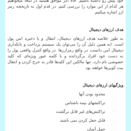
خود پیش رو داشته باشیم. حالا اگر موافق هستید در اینجا می­خواهیم
هر کدام از این موارد را بررسی کنیم. در قدم اول به تاریخچه رمز
ارز اشاره می­کنیم.
هدف ارزهای دیجیتال
به طور خلاصه هدف ارزهای دیجیتال، انتقال و یا ذخیره امن پول
است. ابه همین دلیل آن را می‌توان یک سیستم پرداخت و بانکداری
دیجیتال امن دانست. در واقع رمزارزها در واقع کنترل واقعی پول را
به دست خود افراد برگردانده و با کلمه عبور ویژه‌ای که کلید
خصوصی نام دارد، تنها مالکین این کلیدها قادر به خرج کردن و انتقال
بیت کوین‌ها خواهند بود.
ویژگی­های ارزهای دیجیتال
· محدود بودن آن­ها
· تراکنش­های نیمه ناشناس
· تراکنش‌های غیر قابل برگشت
· قابل جعل کردن نمی باشند
· حمل آسان