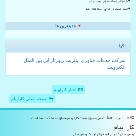
بازخوانی حادثه خروج اوپن ای آی
استارلینک در عراق رسما فعال شد
جدیدترین ها
تگها
شركت
خدمات
فناوری
اینترنت
رپورتاژ
اپل
بین الملل
الكترونیك
اخبار کاراپیام
صفحه اصلی کاراپیام
karapayam.ir - تمامی حقوق سایت كارا پیام متعلق به مالک دامنه است
كارا پیام
پیام رسان : کارا پیام، فراتر از یک پیام رسان