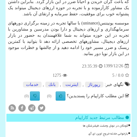
که باعث گران خریدن و احیاناً ضرر در این بازار گردد. بنابراین داشتن
یک مشاور کارآزموده و با تجربه در حوزه ارزهای دیجیتال می­تواند یک
پشتوانه خوب برای موفقیت، حفظ سرمایه و ارتقای آن باشد.
موسسه یونیننس(
uninance
) با سال­ها تجربه در زمینه برگزاری دوره­های
سرمایه­گذاری و ارزهای دیجیتال و دارا بودن مدرسین و مشاورین با
تجربه در این حوزه می­تواند به شما علاقه­مندان به حضور در بازار
ارزهای دیجیتال، مشاوره­های تخصصی ارائه دهد تا بتوانید با کم­ترین
ریسک و ضرر مسیر خود را ادامه دهید و از چالش­ها و خظرات موجود
در این بازار نوپا دور بمانید.
1399/12/26
23:35:39
1275
/ 5
0.0
تگهای خبر:
رپورتاژ
,
اینترنت
,
بانك
,
خدمات
این مطلب کاراپیام را پسندیدین؟
(0)
(0)
مطالب مرتبط جدید کاراپیام
کودکان در تونل وحشت فیلترشکن ها
بازخوانی حادثه خروج اوپن ای آی