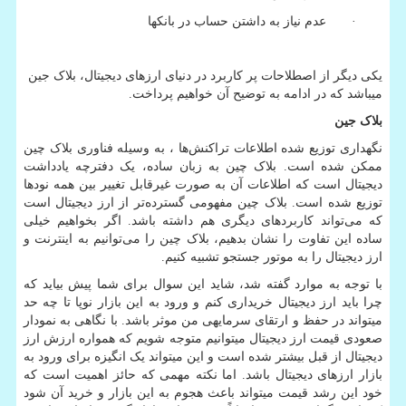
· عدم نیاز به داشتن حساب در بانک­ها
یکی دیگر از اصطلاحات پر کاربرد در دنیای ارزهای دیجیتال، بلاک جین
می­باشد که در ادامه به توضیح آن خواهیم پرداخت.
بلاک جین
نگهداری توزیع شده اطلاعات تراکنش‌ها ، به وسیله فناوری بلاک چین
ممکن شده است. بلاک چین به زبان ساده، یک دفترچه یادداشت
دیجیتال است که اطلاعات آن به صورت غیرقابل تغییر بین همه نودها
توزیع شده است. بلاک چین مفهومی گسترده‌تر از ارز دیجیتال است
که می‌تواند کاربردهای دیگری هم داشته باشد. اگر بخواهیم خیلی
ساده این تفاوت را نشان بدهیم، بلاک چین را می‌توانیم به اینترنت و
ارز دیجیتال را به موتور جستجو تشبیه کنیم.
با توجه به موارد گفته شد، شاید این سوال برای شما پیش بیاید که
چرا باید ارز دیجیتال خریداری کنم و ورود به این بازار نوپا تا چه حد
می­تواند در حفظ و ارتقای سرمایه­ی من موثر باشد. با نگاهی به نمودار
صعودی قیمت ارز دیجیتال میتوانیم متوجه شویم که همواره ارزش ارز
دیجیتال از قبل بیشتر شده است و این می­تواند یک انگیزه برای ورود به
بازار ارزهای دیجیتال باشد. اما نکته مهمی ­که حائز اهمیت است که
خود این رشد قیمت می­تواند باعث هجوم به این بازار و خرید آن شود