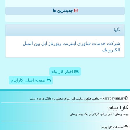
جدیدترین ها
تگها
شركت
خدمات
فناوری
اینترنت
رپورتاژ
اپل
بین الملل
الكترونیك
اخبار کاراپیام
صفحه اصلی کاراپیام
karapayam.ir - تمامی حقوق سایت كارا پیام متعلق به مالک دامنه است
كارا پیام
پیام رسان : کارا پیام، فراتر از یک پیام رسان
صفحات كارا پیام