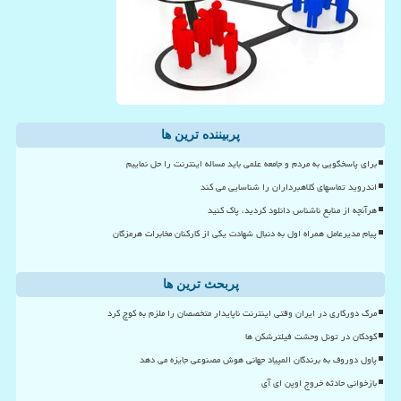
پربیننده ترین ها
برای پاسخگویی به مردم و جامعه علمی باید مساله اینترنت را حل نماییم
اندروید تماسهای کلاهبرداران را شناسایی می کند
هرآنچه از منابع ناشناس دانلود کردید، پاک کنید
پیام مدیرعامل همراه اول به دنبال شهادت یکی از کارکنان مخابرات هرمزگان
پربحث ترین ها
مرگ دورکاری در ایران وقتی اینترنت ناپایدار متخصصان را ملزم به کوچ کرد
کودکان در تونل وحشت فیلترشکن ها
پاول دوروف به برندگان المپیاد جهانی هوش مصنوعی جایزه می دهد
بازخوانی حادثه خروج اوپن ای آی