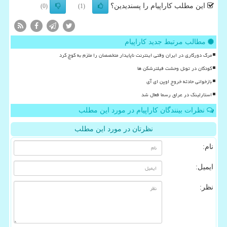
این مطلب کاراپیام را پسندیدین؟
(0)
(1)
مطالب مرتبط جدید کاراپیام
مرگ دورکاری در ایران وقتی اینترنت ناپایدار متخصصان را ملزم به کوچ کرد
کودکان در تونل وحشت فیلترشکن ها
بازخوانی حادثه خروج اوپن ای آی
استارلینک در عراق رسما فعال شد
نظرات بینندگان کاراپیام در مورد این مطلب
نظرتان در مورد این مطلب
نام:
ایمیل:
نظر: