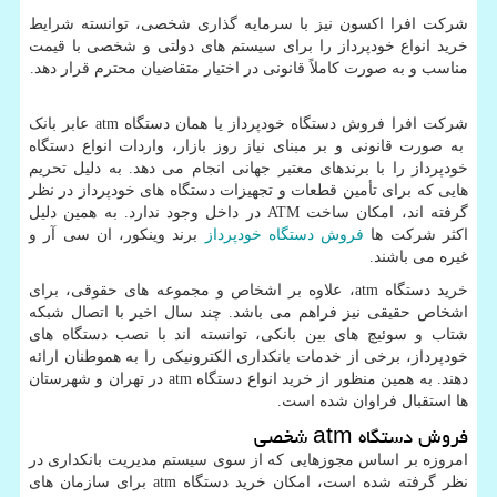
شرکت افرا اکسون نیز با سرمایه گذاری شخصی، توانسته شرایط
خرید انواع خودپرداز را برای سیستم های دولتی و شخصی با قیمت
مناسب و به صورت کاملاً قانونی در اختیار متقاضیان محترم قرار دهد.
شرکت افرا فروش دستگاه خودپرداز یا همان دستگاه
atm
عابر بانک
به صورت قانونی و بر مبنای نیاز روز بازار، واردات انواع دستگاه
خودپرداز را با برندهای معتبر جهانی انجام می دهد. به دلیل تحریم
هایی که برای تأمین قطعات و تجهیزات دستگاه های خودپرداز در نظر
گرفته اند، امکان ساخت
ATM
در داخل وجود ندارد. به همین دلیل
اکثر شرکت ها
فروش دستگاه خودپرداز
برند وینکور، ان سی آر و
غیره می باشند.
خرید دستگاه
atm
، علاوه بر اشخاص و مجموعه های حقوقی، برای
اشخاص حقیقی نیز فراهم می باشد. چند سال اخیر با اتصال شبکه
شتاب و سوئیچ های بین بانکی، توانسته اند با نصب دستگاه های
خودپرداز، برخی از خدمات بانکداری الکترونیکی را به هموطنان ارائه
دهند. به همین منظور از خرید انواع دستگاه
atm
در تهران و شهرستان
ها استقبال فراوان شده است.
فروش دستگاه
atm
شخصی
امروزه بر اساس مجوزهایی که از سوی سیستم مدیریت بانکداری در
نظر گرفته شده است، امکان خرید دستگاه
atm
برای سازمان های