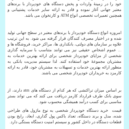
خود را در زمینۀ واردات و پخش دستگاه های خودپرداز با برندهای
معتبر جهانی آغاز نموده و قادر به ارائه سایر خدمات پشتیبانی و
همچنین تعمیرات تخصصی انواع
ATM
و کارتخوان می باشد.
امروزه انواع دستگاه خودپرداز با برندهای معتبر در سطح جهانی تولید
شده و در اختیار مصرف کنندگان قرار گرفته می شود. به این ترتیب
علاوه بر سازمان های دولتی، بانکداری ها، مراکز خرید، فروشگاه ها و
... عموم اشخاص حقیقی نیز می توانند متناسب با سرمایه گذاری
شخصی از مزایای خودپرداز شخصی برای ارائه بهترین خدمات به
مشتریان مجموعۀ خود استفاده کنند. لذا سیستم مدیریت بانکی به
منظور ارائه بهترین خدمات و تسهیلات به مشتریان خود، قادر به ارائه
کارمزد به خریداران خودپرداز شخصی می باشند.
بر اساس میزان تراکنشی که هر کدام از دستگاه های
atm
دارند، از
سوی بانک طرف قرارداد کارمز دریافت می کنند که می تواند بستر
مناسبی برای کسب درآمد همیشگی محسوب شود.
قیمت خرید دستگاه خودپرداز شخصی به نوع ماژول های طراحی
شده، مدل و برند دستگاه، تعداد باکس پول گذاری، ابعاد، رایج بودن
قطعات دستگاه در داخل کشور و سیستم امنیت دستگاه بستگی دارد.