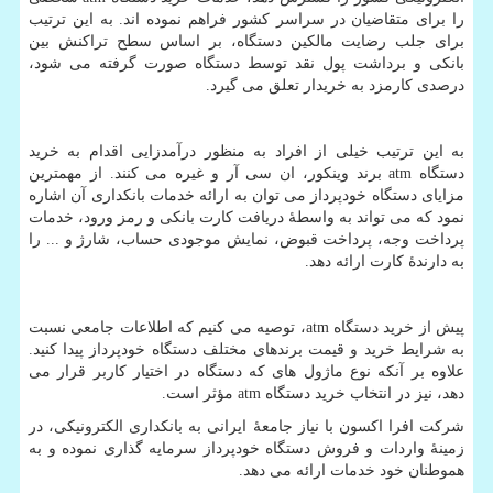
را برای متقاضیان در سراسر کشور فراهم نموده اند. به این ترتیب
برای جلب رضایت مالکین دستگاه، بر اساس سطح تراکنش بین
بانکی و برداشت پول نقد توسط دستگاه صورت گرفته می شود،
درصدی کارمزد به خریدار تعلق می گیرد.
به این ترتیب خیلی از افراد به منظور درآمدزایی اقدام به خرید
دستگاه
atm
برند وینکور، ان سی آر و غیره می کنند. از مهمترین
مزایای دستگاه خودپرداز می توان به ارائه خدمات بانکداری آن اشاره
نمود که می تواند به واسطۀ دریافت کارت بانکی و رمز ورود، خدمات
پرداخت وجه، پرداخت قبوض، نمایش موجودی حساب، شارژ و ... را
به دارندۀ کارت ارائه دهد.
پیش از خرید دستگاه
atm
، توصیه می کنیم که اطلاعات جامعی نسبت
به شرایط خرید و قیمت برندهای مختلف دستگاه خودپرداز پیدا کنید.
علاوه بر آنکه نوع ماژول های که دستگاه در اختیار کاربر قرار می
دهد، نیز در انتخاب خرید دستگاه
atm
مؤثر است.
شرکت افرا اکسون با نیاز جامعۀ ایرانی به بانکداری الکترونیکی، در
زمینۀ واردات و فروش دستگاه خودپرداز سرمایه گذاری نموده و به
هموطنان خود خدمات ارائه می دهد.