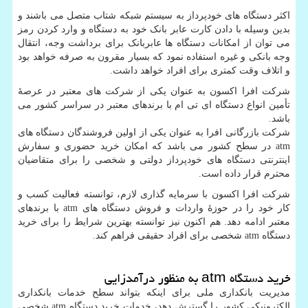
اکثر دستگاه های خودپرداز به سیستم شبکه شتاب متصل می باشند و
بدین وسیله با دادن کارت عابر بانک خود به دستگاه و وارد کردن رمز
می توان از امکانات دستگاه ها عابربانک برای برداشت وجه، انتقال
وجه بانکی و غیره استفاده نمود که بسیار مقرون به صرفه خواهد بود
و اتلاف وقت کمتری برای افراد خواهد داشت.
شرکت افرا اکسون به عنوان یکی از شرکت های معتبر در عرصۀ
تأمین انواع دستگاه ای تی ام با برندهای معتبر در سراسر کشور می
باشد.
شرکت بازرگانی افرا به عنوان یکی از اولین فروشندگان دستگاه های
atm
در سطح کشور می باشد که امکان خرید حضوری و سفارش
اینترنتی دستگاه های خودپرداز دولتی و شخصی را برای متقاضیان
محترم قرار داده است.
شرکت افرا اکسون با سرمایه گذاری لازم، توانسته فعالیت کسب و
کار خود را در حوزۀ واردات و فروش دستگاه های
atm
با برندهای
معتبر ادامه دهد. هم اکنون نیز توانسته بهترین شرایط را برای خرید
دستگاه
atm
شخصی برای افراد حقیقی فراهم کند.
خرید دستگاه
atm
به منظور درآمدزایی
مدیریت بانکداری ملی برای اینکه بتواند سطح خدمات بانکداری
الکترونیکی کشور را گسترش دهد، خدمات خرید دستگاه
atm
شخصی