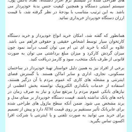
های طراحی شده در سیستم نرم افزار دستگاه، تعداد باکس پول،
سیستم امنیتی دستگاه و همچنین کیفیت جنس بدنۀ خودپرداز می
باشد. به این ترتیب متناسب با بودجۀ در نظر گرفته شد، با قیمت
ارزان دستگاه خودپرداز خریداری نمائید.
همانطور که گفته شد، امکان خرید انواع خودپرداز و خرید دستگاه
کارتخوان سیار توسط اشخاص حقیقی و حقوقی فراهم می باشد.
علاوه بر آنکه با خرید ای تی ام می توان کسب درآمد نمود چون
میزان گردش کارکرد و میزان مبلغ برداشتی می توان به صورت
قانونی از طرف بانک منتخب، سود و کارمز دریافت کنید.
برخی از افراد نیز به همین دلیل خواستار تهیۀ خودپرداز در ساختمان
مسکونی، تجاری، اداری و سایر اماکن هستند. با گسترش فضای
اینترنتی و مشغله های کاری که عموم مردم با آن درگیر هستند،
استفاده از خدمات بانکداری الکترونیک توانسته بخش اعظمی از
نیازهای بانکی عموم مردم را مرتفع سازد و نیاز به صرف زمان در
باجه های بانک نداشته باشند. قیمت دستگاه خودپرداز بر مبنای مدل و
برند مشخص می شود. ضمن آنکه سطح ماژول های طراحی شده
برای عابربانک تأثیر مستقیم بر روی قیمت
ATM
دارد و پیش از تصمیم
برای خرید می توانید به صورت تلفنی و یا اینترنتی با شرکت افرا
اکسون تماس بگیرید.