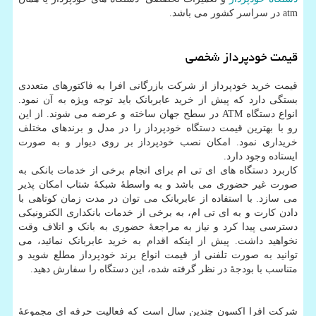
atm
در سراسر کشور می باشد.
قیمت خودپرداز شخصی
قیمت خرید خودپرداز از شرکت بازرگانی افرا به فاکتورهای متعددی
بستگی دارد که پیش از خرید عابربانک باید توجه ویژه به آن نمود.
انواع دستگاه
ATM
در سطح جهان ساخته و عرضه می شوند. از این
رو با بهترین قیمت دستگاه خودپرداز را در مدل و برندهای مختلف
خریداری نمود. امکان نصب خودپرداز بر روی دیوار و به صورت
ایستاده وجود دارد.
کاربرد دستگاه های ای تی ام برای انجام برخی از خدمات بانکی به
صورت غیر حضوری می باشد و به واسطۀ شبکۀ شتاب امکان پذیر
می سازد. با استفاده از عابربانک می توان در مدت زمان کوتاهی با
دادن کارت و به ای تی ام، به برخی از خدمات بانکداری الکترونیکی
دسترسی پیدا کرد و نیاز به مراجعۀ حضوری به بانک و اتلاف وقت
نخواهید داشت. پیش از اینکه اقدام به خرید عابربانک نمائید، می
توانید به صورت تلفنی از قیمت انواع برند خودپرداز مطلع شوید و
متناسب با بودجۀ در نظر گرفته شده، این دستگاه را سفارش دهید.
شرکت افرا اکسون چندین سال است که فعالیت حرفه ای مجموعۀ