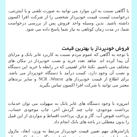
با آگاهی نسبت به این موارد می توانید به صورت تلفنی و یا اینترنتی،
درخواست لیست قیمت خودپرداز شخصی را از شرکت افرا اکسون
داشته باشید. بدین وسیله واحد فروش پس از بررسی درخواست
شما، در مدت زمان کوتاهی به نیاز شما پاسخ داده می شود.
فروش خودپرداز با بهترین قیمت
با توجه به آگاهی که عموم مردم نسبت به کاربرد عابر بانک و مزایای
آن پیدا کرده اند. شاهد تعدد خرید و نصب خودپرداز در مکان های
مختلف می باشیم. نکتۀ حائز اهمیتی که در رابطه با خرید این دستگاه
و نصب آن وجود دارد، کسب درآمد با دستگاه خودپرداز می باشد.
برای اطلاع از قیمت خودپرداز های
Wincor
،
NCR
و سایر برندهای
معتبر می توانید با شرکت افرا اکسون تماس بگیرید.
امروزه با وجود دستگاه های عابر بانک به سهولت می توان خدمات
برداشت موجودی، چاپ چند گردش آخر، چاپ موجودی حساب،
پرداخت قبوض آب، گاز و برق، پرداخت اقساط و مواردی از این قبیل
را بدون معطلی در باجه های بانک انجام داد.
پارامترهای مهم تعیین قیمت خودپرداز مرتبط به وزن، ابعاد، ماژول