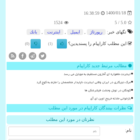
1400/01/18
16:38:59
1524
/ 5
5.0
تگهای خبر:
رپورتاژ
,
ایمیل
,
اینترنت
,
بانك
این مطلب کاراپیام را پسندیدین؟
(0)
(1)
مطالب مرتبط جدید کاراپیام
اینترنت ماهواره ای آمازون مستقیم به موبایل می رسد
مرگ دورکاری در ایران وقتی اینترنت ناپایدار متخصصان را ملزم به کوچ کرد
کودکان در تونل وحشت فیلترشکن ها
بازخوانی حادثه خروج اوپن ای آی
نظرات بینندگان کاراپیام در مورد این مطلب
نظرتان در مورد این مطلب
نام: