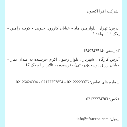
شرکت افرا اکسون
آدرس: تهران .بلوارمیرداماد - خیابان کازرون جنوبی - کوچه رامین -
پلاک ۱۶ - واحد 2
کد پستی :1549743514
آدرس کارگاه : شهریار . بلوار رسول اکرم -نرسیده به میدان نماز -
خیابان رزاق دوست(درختی) - نرسیده به تالار آریا -پلاک 17
شماره های تماس: 02122229976 - 02122253854 - 02126424094
فکس: 02122274703
ایمیل:
info@afraexon.com