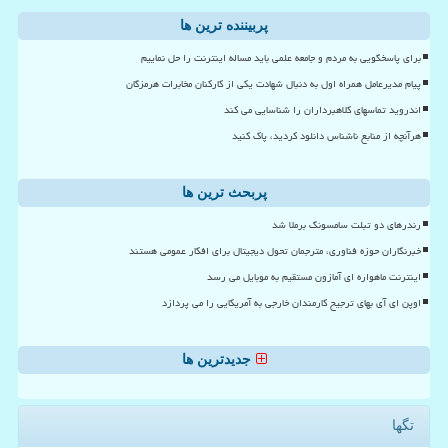
پربیننده ترین ها
برای پاسخگویی به مردم و جامعه علمی باید مساله اینترنت را حل نماییم
پیام مدیرعامل همراه اول به دنبال شهادت یکی از کارکنان مخابرات هرمزگان
اندروید تماسهای کلاهبرداران را شناسایی می کند
هرآنچه از منابع ناشناس دانلود کردید، پاک کنید
پربحث ترین ها
رندرهای دو تبلت سامسونگ برملا شد
خبرنگاران حوزه فناوری، مترجمان تحول دیجیتال برای افکار عمومی هستند
اینترنت ماهواره ای آمازون مستقیم به موبایل می رسد
اوپن ای آی بهای ترجیح کارمندان خارجی به آمریکایی را می پردازد
جدیدترین ها
تگها