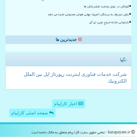
کودکان در تونل وحشت فیلترشکن ها
پاول دوروف به برندگان المپیاد جهانی هوش مصنوعی جایزه می دهد
بازخوانی حادثه خروج اوپن ای آی
جدیدترین ها
تگها
شركت
خدمات
فناوری
اینترنت
رپورتاژ
اپل
بین الملل
الكترونیك
اخبار کاراپیام
صفحه اصلی کاراپیام
karapayam.ir - تمامی حقوق سایت كارا پیام متعلق به مالک دامنه است