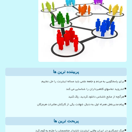
پربیننده ترین ها
برای پاسخگویی به مردم و جامعه علمی باید مساله اینترنت را حل نماییم
اندروید تماسهای کلاهبرداران را شناسایی می کند
هرآنچه از منابع ناشناس دانلود کردید، پاک کنید
پیام مدیرعامل همراه اول به دنبال شهادت یکی از کارکنان مخابرات هرمزگان
پربحث ترین ها
مرگ دورکاری در ایران وقتی اینترنت ناپایدار متخصصان را ملزم به کوچ کرد