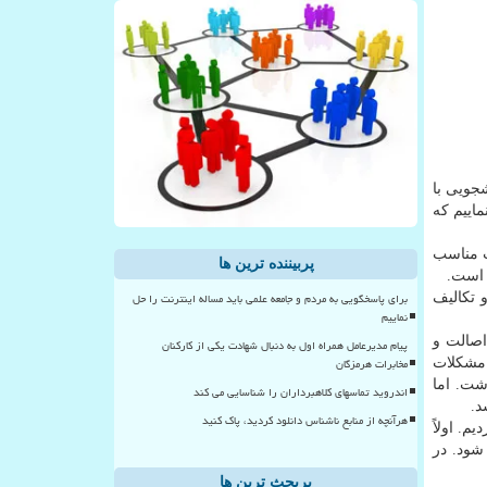
جویی با
ماییم که
ت مناسب
پربیننده ترین ها
 است.
برای پاسخگویی به مردم و جامعه علمی باید مساله اینترنت را حل
 تکالیف
نماییم
اصالت و
پیام مدیرعامل همراه اول به دنبال شهادت یکی از کارکنان
مخابرات هرمزگان
 مشکلات
ه شیمیایی، نیاز داشت. اما
اندروید تماسهای کلاهبرداران را شناسایی می کند
هرآنچه از منابع ناشناس دانلود کردید، پاک کنید
. اولاً
شود. در
پربحث ترین ها