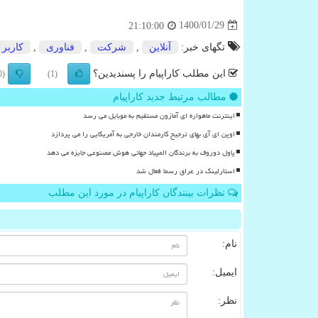
1400/01/29
21:10:00
تگهای خبر:
آنلاین
,
شركت
,
فناوری
,
كاربر
این مطلب کاراپیام را پسندیدین؟
(0)
(1)
مطالب مرتبط جدید کاراپیام
اینترنت ماهواره ای آمازون مستقیم به موبایل می رسد
اوپن ای آی بهای ترجیح کارمندان خارجی به آمریکایی را می پردازد
پاول دوروف به برندگان المپیاد جهانی هوش مصنوعی جایزه می دهد
استارلینک در عراق رسما فعال شد
نظرات بینندگان کاراپیام در مورد این مطلب
نام:
ایمیل:
نظر: