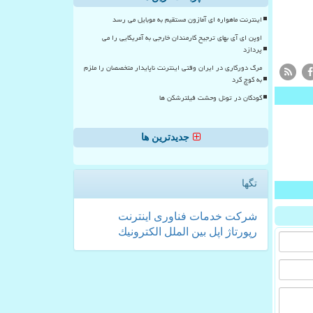
اینترنت ماهواره ای آمازون مستقیم به موبایل می رسد
اوپن ای آی بهای ترجیح کارمندان خارجی به آمریکایی را می
پردازد
مرگ دورکاری در ایران وقتی اینترنت ناپایدار متخصصان را ملزم
به کوچ کرد
کودکان در تونل وحشت فیلترشکن ها
جدیدترین ها
تگها
شركت
خدمات
فناوری
اینترنت
رپورتاژ
اپل
بین الملل
الكترونیك