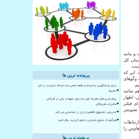
و مانند
تان کل
است.
 این که
پربیننده ترین ها
 وگوهای
برای پاسخگویی به مردم و جامعه علمی باید مساله اینترنت را حل
م.
نماییم
هم شائبه
، اظهار
پیام مدیرعامل همراه اول به دنبال شهادت یکی از کارکنان
مخابرات هرمزگان
ی فیلتر
ه تشویش
اندروید تماسهای کلاهبرداران را شناسایی می کند
هرآنچه از منابع ناشناس دانلود کردید، پاک کنید
زارت ارتباطات
 هاوس را
پربحث ترین ها