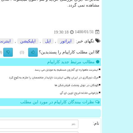
مشاهده نمی گردد.
1400/01/31
19:30:18
تگهای خبر:
اپراتور
,
اپل
,
اپلیكیشن
,
اینترن
این مطلب کاراپیام را پسندیدین؟
(0)
(1)
مطالب مرتبط جدید کاراپیام
اینترنت ماهواره ای آمازون مستقیم به موبایل می رسد
مرگ دورکاری در ایران وقتی اینترنت ناپایدار متخصصان را ملزم به کوچ کرد
کودکان در تونل وحشت فیلترشکن ها
بازخوانی حادثه خروج اوپن ای آی
نظرات بینندگان کاراپیام در مورد این مطلب
نام: