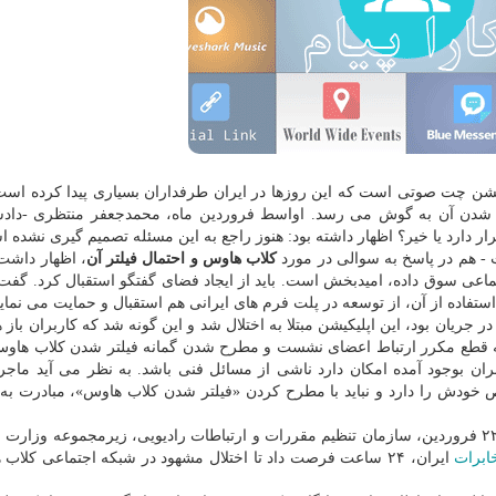
یکیشن چت صوتی است که این روزها در ایران طرفداران بسیاری پیدا کرده است 
شدن آن به گوش می رسد. اواسط فروردین ماه، محمدجعفر منتظری -دادس
رار دارد یا خیر؟ اظهار داشته بود: هنوز راجع به این مسئله تصمیم گیری نشده 
 - هم در پاسخ به سوالی در مورد
کلاب هاوس و احتمال فیلتر آن
، اظهار داشت:
اعی سوق داده، امیدبخش است. باید از ایجاد فضای گفتگو استقبال کرد. گفت
فاده از آن، از توسعه در پلت فرم های ایرانی هم استقبال و حمایت می نمایی
 جریان بود، این اپلیکیشن مبتلا به اختلال شد و این گونه شد که کاربران باز 
 به قطع مکرر ارتباط اعضای نشست و مطرح شدن گمانه فیلتر شدن کلاب هاوس
ن بوجود آمده امکان دارد ناشی از مسائل فنی باشد. به نظر می آید ماجرا
ص خودش را دارد و نباید با مطرح کردن «فیلتر شدن کلاب هاوس»، مبادرت ب
با این حال، این اختلالات ادامه داشت تا زمانی که یکشنبه ۲۲ فروردین، سازمان تنظیم مقررات و ارتباطات رادیویی، زیرمجموعه و
ابرات
ایران، ۲۴ ساعت فرصت داد تا اختلال مشهود در شبکه اجتماعی کلاب