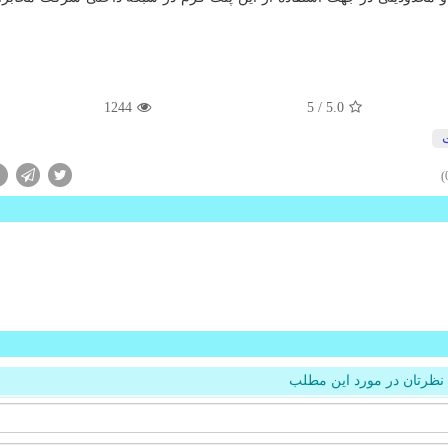
1244
/ 5
5.0
ت
نظرتان در مورد این مطلب