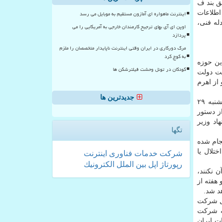
طبق بند ف
 اطلاعات
اینترنت ماهواره ای آمازون مستقیم به موبایل می رسد
له فنی،
اوپن ای آی بهای ترجیح کارمندان خارجی به آمریکایی را می
پردازد
مرگ دورکاری در ایران وقتی اینترنت ناپایدار متخصصان را ملزم
به کوچ کرد
ین حوزه
کودکان در تونل وحشت فیلترشکن ها
بت دولت
از اهرم
جدیدترین ها
با این حال، به نظر می آید اختلالات کلاب هاوس ادامه دارد. علیرضا معزی -معاون ارتباطات و اطلاع رسانی دفتر رئیس جمهوری- یکشنبه ۲۹
از دستور
اد وزیر
تگها
جام شده
 فنی، ظرف ۲۴ ساعت محدودیت، اختلال یا
شركت
خدمات
فناوری
اینترنت
رپورتاژ
اپل
بین الملل
الكترونیك
آن نکنند،
د از دو هفته از
د شد.
لل شرکت
که شرکت
ت ایران