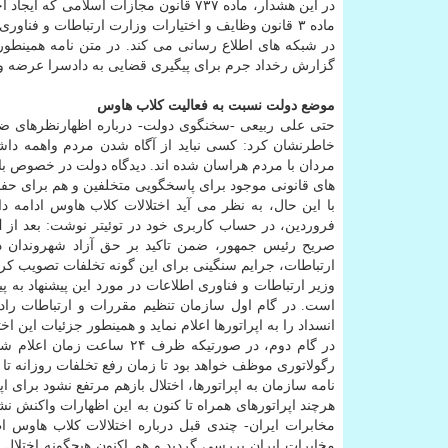
در این هشدار، ماده ۷۳۷ قانون مجازات اسل
ماده ۳ قانون وظایف و اختیارات وزارت ارتباطات و فن
در شبکه های اطلاع رسانی می کند. در متن نامه همینطور 
گزارش رخداد جرم برای پیگیری قضایی به دادسرا عرضه و د
موضع دولت نسبت به فعالیت کلاب هاوس
حتی علی ربیعی -سخنگوی دولت- درباره اظهارنظرهای ض
خاطرنشان کرد: کسی نباید از آگاه شدن مردم واهمه داشت
مردان با مردم هراسان شده اند. دیدگاه دولت در خصوص باز
های قانونی موجود برای پاسخگویی متخلفین و هم برای حفظ
فروردین، در حساب کاربری خود در توئیتر نوشت: بعد از
ا
صریح رئیس جمهور، ضمن تاکید بر حق آزاد شهروندان در 
ارتباطات، جرایم سنگینی برای این گونه تخلفات تصویب کرد
وزیر ارتباطات و فناوری اطلاعات در مورد این پیشنهاد به 
انسداد را به اپراتورها اعلام نماید و همینطور جزئیات این 
در گام دوم، در صورتیکه ظرف
نامه سازمان به اپراتورها، اختلال بازهم مرتفع نشود برای
هرچند اپراتورهای همراه تا کنون به این اظهارات واکنش نش
مخابرات ایران- چندی قبل درباره اختلالات کلاب هاوس
مخابرات ایران بررسی گردید و هم اکنون هیچگونه اختلال