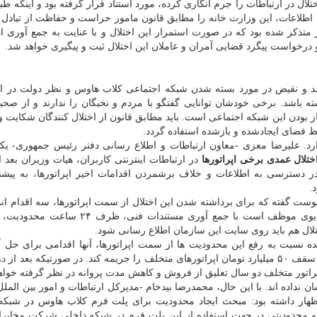
امی که ایجاد اختلال در ارتباطات را جرم انگاری کرده، مورد استناد قرار گرفته بود و اینکه 
اوری اطلاعات، این وزارت خانه را مطابق قانون مامور حراست و حفاظت از تبادل
متذکر شده بود که در صورت استمرار این اختلال و با عنایت به جمع آوری اد
رخواست پیگرد قضایی آمران و عاملان این اختلال ثبت و پیگیری خواهد شد.
د و نقیض در مورد بسته شدن شبکه اجتماعی کلاب هاوس و نظر دولت در ا
ه باشد. برخی خودشان توانایی گفتگو با مردم و نخبگان را ندارند و از صح
 بودن این شبکه اجتماعی است. باید مطابق قانون از اختلال کنندگان شکایت و 
 فضای ایجادشده و بازشده استفاده گردد.
ختلال عمدی برخی اپراتورها
در ارتباطات اینترنتی کاربران، هیات وزیران بعد 
دسترسی به اطلاعات و خلاف برشمردن اقدامات اخیر اپراتورها، به پیشنه
.
پیوست گفته که برای برداشته شدن این اختلال از سمت اپراتورها، سه اقدام ان
است. در گام اول سازمان تنظیم مقررات و ارتباطات رادیوی موظف است با جمع آوری مستندات
اختلال هم باید روی سایت این سازمان اطلاع رسانی شود.
 ۲۴ ساعت زمان اعلام شده نسبت به رفع این محدودیت ها از سمت اپراتورها، آنها اقدامی برای حل 
رگولاتوری موظف خواهد بود تا زمان رفع تخلفات روزانه تا سقف ۵۰ میلیارد تومان اپراتورهای متخلف را جریمه کند. در صورتیکه بع
 اپراتور متخلف دو سال تعلیق از فروش و کاهش مدت پروانه در نظر گرفته خواه
ان نداده اند. با این حال، محمدرضا بیدخام -مدیرکل ارتباطات و امور بین الم
 اظهار داشته بود: مبحث ایجاد محدودیت برای پلت فرم کلاب هاوس در شب
 و محدودیتی در جهت استفاده از این پلت فرم در شبکه داخلی شرکت مخابرا