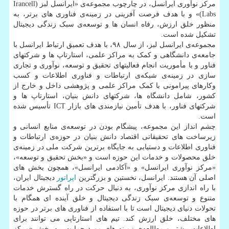
مرکز نوآوری ایرانسل، در چارچوب مجموعه‌ی «ایرانسل لبز (Irancell
Labs)» و با هدف فرصت آفرینی در زمینه‌ی فناوری های برتر، به
منظور خلق ارزش، رفاه انسان ها و توسعه‌ی سبک زندگی دیجیتال
تشکیل شده است.
مجموعه‌ی ایرانسل لبز، از سال ۹۸، با هدف تعمیق ارتباط ایرانسل با
جامعه‌ی دانشگاهی و کمک به مراکز علمی، استارتاپ ها و شرکتهای
فناور و با مأموریت انجام فعالیتهای تحقیق و توسعه، نوآوری و تجاری
سازی در زمینه‌ی شبکه‌ی ارتباطات و فناوری اطلاعات و کسب
وکارهای پیرامونی با کمک مراکز علمی و پژوهشی داخل و خارج از
کشور، شامل دانشگاه ها، شرکتهای دانش بنیان، استارتاپ ها و
شرکتهای فناور، با هدف تأمین نیازمندی های بازار ICT تأسیس شده
است.
چشم انداز این مجموعه، پیشگام بودن در توسعه‌ی منابع انسانی و
زیرساخت های تحقیقاتی اقتصاد دانش بنیان در حوزه‌ی ارتباطات و
فناوری اطلاعات و دستیابی به جایگاه برترین شرکت ملی در زمینه‌ی
خلق محصولات و خدمات این حوزه است و «بخش تحقیق و توسعه»،
«مرکز نوآوری ایرانسل» و «آکادمی ایرانسل»، همچون بخش های
اصلی آن هستند. ایرانسل، نخستین و بزرگترین
اپراتور
دیجیتال ایران،
با راه اندازی مرکز نوآوری، به دنبال حرکت در راه گسترش خدمات
متنوع و توسعه‌ی سبک زندگی دیجیتال و خلق آینده ای همگام با
تحولات دنیای دیجیتال است تا با استفاده از فناوری های برتر در حوزه
های مختلف، خلق ارزش کند. تیم های استارتاپی می توانند برای
اطلاعات بیشتر و مطالعه‌ی زمینه های مورد حمایت، به بخش «مرکز