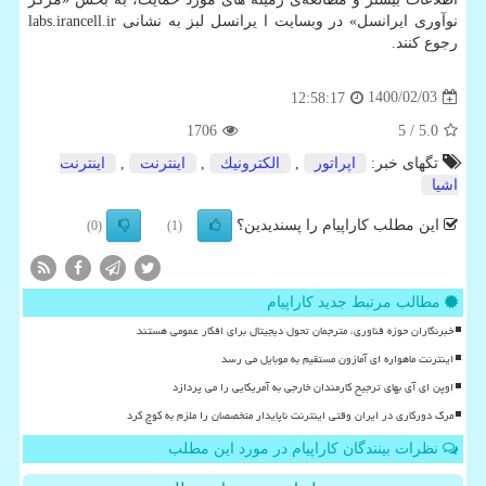
نوآوری ایرانسل» در وبسایت ا یرانسل لبز به نشانی labs.irancell.ir
رجوع کنند.
1400/02/03
12:58:17
1706
/ 5
5.0
تگهای خبر:
اپراتور
,
الكترونیك
,
اینترنت
,
اینترنت
اشیا
این مطلب کاراپیام را پسندیدین؟
(0)
(1)
مطالب مرتبط جدید کاراپیام
خبرنگاران حوزه فناوری، مترجمان تحول دیجیتال برای افکار عمومی هستند
اینترنت ماهواره ای آمازون مستقیم به موبایل می رسد
اوپن ای آی بهای ترجیح کارمندان خارجی به آمریکایی را می پردازد
مرگ دورکاری در ایران وقتی اینترنت ناپایدار متخصصان را ملزم به کوچ کرد
نظرات بینندگان کاراپیام در مورد این مطلب