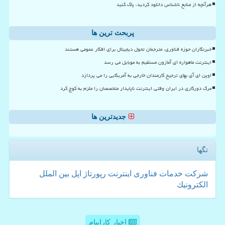
هرآنچه از منابع ناشناس دانلود کردید، پاک کنید
پربحث ترین ها
خبرنگاران حوزه فناوری، مترجمان تحول دیجیتال برای افکار عمومی هستند
اینترنت ماهواره ای آمازون مستقیم به موبایل می رسد
اوپن ای آی بهای ترجیح کارمندان خارجی به آمریکایی را می پردازد
مرگ دورکاری در ایران وقتی اینترنت ناپایدار متخصصان را ملزم به کوچ کرد
جدیدترین ها
تگها
شركت
خدمات
فناوری
اینترنت
رپورتاژ
اپل
بین الملل
الكترونیك
اخبار کاراپیام