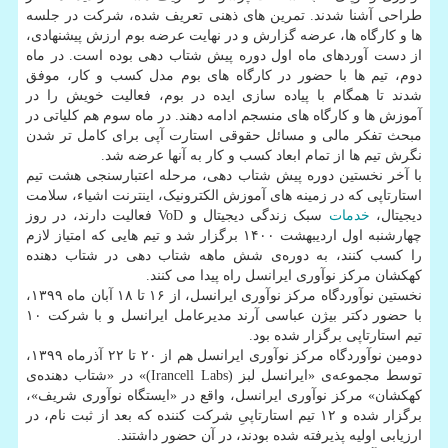
طراحی آشنا شدند. تمرین های ذهنی تعریف شده، شرکت در جلسه
ها و کارگاه ها، عرضه گزارش و در نهایت عرضه بوم ارزش پیشنهادی،
از دست آوردهای ماه اول دوره پیش شتاب دهی بوده است. در ماه
دوم، تیم ها با حضور در کارگاه های بوم مدل کسب و کار، موفق
شدند تا همگام با پیاده سازی ایده در بوم، فعالیت خویش را در
آموزش ها و کارگاه های منسجم ادامه دهند. در ماه سوم هم کلیاتی در
مبحث تفکر مالی و مسائل حقوقی استارت آپی برای کامل تر شدن
نگرش تیم ها از تمام ابعاد کسب و کار به آنها عرضه شد.
با آخر نخستین دوره پیش شتاب دهی، مرحله اعتبارسنجی هشت تیم
استارتاپی که در زمینه های آموزش الکترونیک، اینترنت اشیاء، سلامت
دیجیتال،
خدمات
سبک زندگی دیجیتال و VoD فعالیت دارند، در روز
چهارشنبه اول اردیبهشت ۱۴۰۰ برگزار شد و تیم هایی که امتیاز لازم
را کسب کنند، به دوره‌ی شش ماهه شتاب دهی در شتاب دهنده
کهکشان مرکز نوآوری ایرانسل راه پیدا می کنند.
نخستین نوآوردگاه مرکز نوآوری ایرانسل، از ۱۶ تا ۱۸ آبان ماه ۱۳۹۹،
با حضور دکتر بیژن عباسی آرند مدیرعامل ایرانسل و با شرکت ۱۰
تیم استارتاپی برگزار شده بود.
دومین نوآوردگاه مرکز نوآوری ایرانسل هم از ۲۰ تا ۲۲ آذرماه ۱۳۹۹،
توسط مجموعه‌ی «ایرانسل لبز (Irancell Labs)» در «شتاب دهنده‌ی
کهکشان» مرکز نوآوری ایرانسل، واقع در «ایستگاه نوآوری شریف»،
برگزار شده و ۱۲ تیم استارتاپیِ شرکت کننده که بعد از ثبت نام، در
ارزیابی اولیه پذیرفته شده بودند، در آن حضور داشتند.