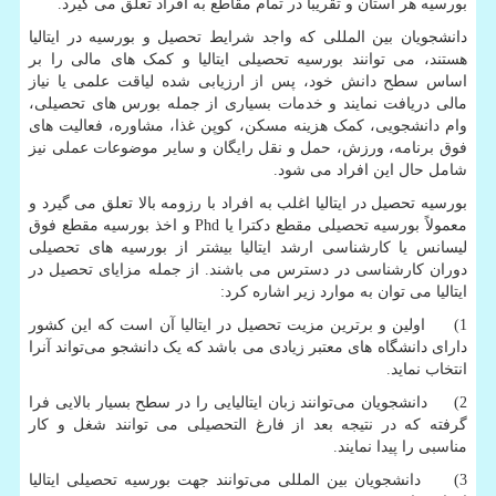
بورسیه هر استان و تقریباً در تمام مقاطع به افراد تعلق می گیرد.
دانشجویان بین المللی که واجد شرایط تحصیل و بورسیه در ایتالیا
هستند، می توانند بورسیه تحصیلی ایتالیا و کمک های مالی را بر
اساس سطح دانش خود، پس از ارزیابی شده لیاقت علمی یا نیاز
مالی دریافت نمایند و خدمات بسیاری از جمله بورس های تحصیلی،
وام دانشجویی، کمک هزینه مسکن، کوپن غذا، مشاوره، فعالیت های
فوق برنامه، ورزش، حمل و نقل رایگان و سایر موضوعات عملی نیز
شامل حال این افراد می شود.
بورسیه تحصیل در ایتالیا اغلب به افراد با رزومه بالا تعلق می گیرد و
معمولاً بورسیه تحصیلی مقطع دکترا یا
Phd
و اخذ بورسیه مقطع فوق
لیسانس یا کارشناسی ارشد ایتالیا بیشتر از بورسیه های تحصیلی
دوران کارشناسی در دسترس می باشند. از جمله مزایای تحصیل در
ایتالیا می توان به موارد زیر اشاره کرد:
1) اولین و برترین مزیت تحصیل در ایتالیا آن است که این کشور
دارای دانشگاه های معتبر زیادی می باشد که یک دانشجو می‌تواند آنرا
انتخاب نماید.
2) دانشجویان می‌توانند زبان ایتالیایی را در سطح بسیار بالایی فرا
گرفته که در نتیجه بعد از فارغ التحصیلی می توانند شغل و کار
مناسبی را پیدا نمایند.
3) دانشجویان بین المللی می‌توانند جهت بورسیه تحصیلی ایتالیا