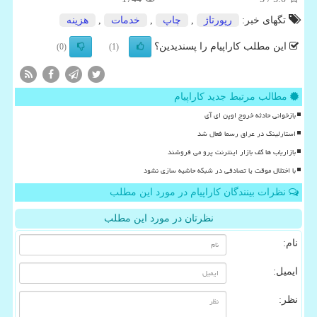
تگهای خبر:
رپورتاژ
,
چاپ
,
خدمات
,
هزینه
این مطلب کاراپیام را پسندیدین؟
(0)
(1)
مطالب مرتبط جدید کاراپیام
بازخوانی حادثه خروج اوپن ای آی
استارلینک در عراق رسما فعال شد
بازاریاب ها کف بازار اینترنت پرو می فروشند
با اختلال موقت یا تصادفی در شبکه حاشیه سازی نشود
نظرات بینندگان کاراپیام در مورد این مطلب
نظرتان در مورد این مطلب
نام:
ایمیل:
نظر: