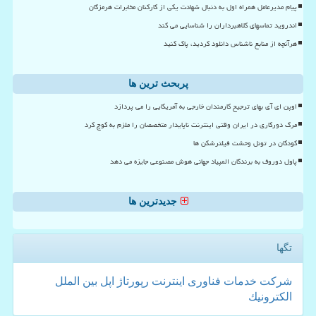
پیام مدیرعامل همراه اول به دنبال شهادت یکی از کارکنان مخابرات هرمزگان
اندروید تماسهای کلاهبرداران را شناسایی می کند
هرآنچه از منابع ناشناس دانلود کردید، پاک کنید
پربحث ترین ها
اوپن ای آی بهای ترجیح کارمندان خارجی به آمریکایی را می پردازد
مرگ دورکاری در ایران وقتی اینترنت ناپایدار متخصصان را ملزم به کوچ کرد
کودکان در تونل وحشت فیلترشکن ها
پاول دوروف به برندگان المپیاد جهانی هوش مصنوعی جایزه می دهد
جدیدترین ها
تگها
شركت
خدمات
فناوری
اینترنت
رپورتاژ
اپل
بین الملل
الكترونیك