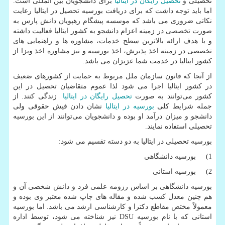
تحصیلی و
تحصیل رایگان در ایتالیا
برای دانشجویان بین المللی است.
اما باید توجه داشت که برای دریافت بورسیه تحصیل در ایتالیا رعایت
نکاتی ضروری می باشد که موسسه پیشگام رهپویان دانش پارس به
صورت تخصصی در زمینه اعزام دانشجو به کشور ایتالیا فعالیت داشته
و با هدف ارائه بالاترین سطح خدمات، مشاوره ها و راهنمایی های
تخصصی در زمینه اخذ پذیرش، اخذ بورسیه و نیز مشاوره اخذ ویزا از
کشور ایتالیا در خدمت شما عزیزان می باشد.
از آنجا که قانون سازمان ملل مربوط به حمایت از کشورهای ضعیف
در کشور ایتالیا اجرا می شود لذا عموم متقاضیان تحصیل در این
کشور می‌توانند به صورت
تحصیل رایگان در ایتالیا
زندگی کنند. از
جمله شرایط کلی
بورسیه در ایتالیا
نشان دادن فیش حقوقی ولی
دانشجو و میزان درآمد او بوده و دانشجویان می‌توانند از این بورسیه
تحصیلی استفاده نمایند.
بورسیه تحصیلی در ایتالیا به دو دسته تقسیم می شود:
1) بورسیه دانشگاهی
2) بورسیه استانی
بورسیه دانشگاهی بر اساس رزومه علمی فرد و دانش شخصی آن و
هم چنین معدل کسب شده و مقاله ‌های چاپ شده معتبر وی بوده و
معمولاً مختص مقاطع دکترا و کارشناسی ارشد می باشد. اما بورسیه
استانی که با نام بورسیه
DSU
نیز شناخته می شود، توسط اداره