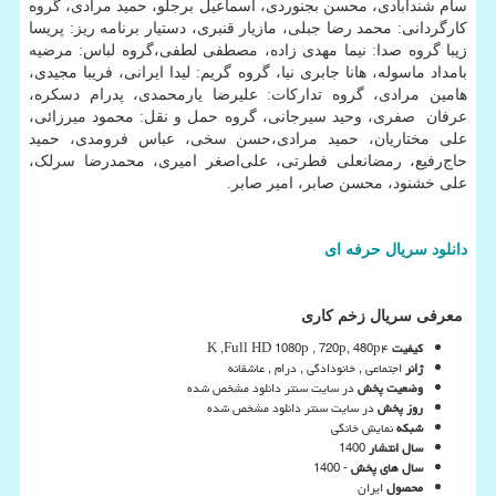
سام شندآبادی، محسن بجنوردی، اسماعیل برجلو، حمید مرادی، گروه
کارگردانی: محمد رضا جبلی، مازیار قنبری، دستیار برنامه ریز: پریسا
زیبا گروه صدا: نیما مهدی زاده، مصطفی لطفی،گروه لباس: مرضیه
بامداد ماسوله، هانا جابری نیا، گروه گریم: لیدا ایرانی، فریبا مجیدی،
هامین مرادی، گروه تدارکات: علیرضا یارمحمدی، پدرام دسکره،
عرفان صفری، وحید سیرجانی، گروه حمل و نقل: محمود میرزائی،
علی مختاریان، حمید مرادی،حسن سخی، عباس فرومدی، حمید
حاج‌رفیع، رمضانعلی فطرتی، علی‌اصغر امیری، محمدرضا سرلک،
علی خشنود، محسن صابر، امیر صابر.
دانلود
سریال
حرفه
ای
معرفی سریال زخم کاری
کیفیت
۴
K ,Full HD 1080p , 720p, 480p
ژانر
اجتماعی , خانودادگی , درام , عاشقانه
وضعیت پخش
در سایت سنتر دانلود مشخص شده
روز پخش
در سایت سنتر دانلود مشخص شده
شبکه
نمایش خانگی
سال انتشار
1400
سال های پخش
- 1400
محصول
ایران