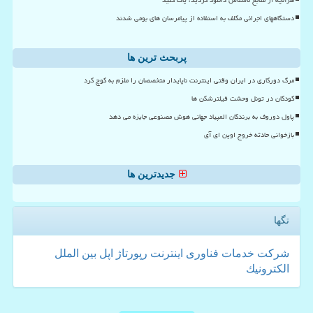
دستگاههای اجرائی مکلف به استفاده از پیامرسان های بومی شدند
پربحث ترین ها
مرگ دورکاری در ایران وقتی اینترنت ناپایدار متخصصان را ملزم به کوچ کرد
کودکان در تونل وحشت فیلترشکن ها
پاول دوروف به برندگان المپیاد جهانی هوش مصنوعی جایزه می دهد
بازخوانی حادثه خروج اوپن ای آی
جدیدترین ها
تگها
شركت
خدمات
فناوری
اینترنت
رپورتاژ
اپل
بین الملل
الكترونیك