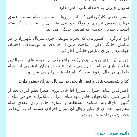
سریال جیران به چه داستانی اشاره دارد
حسن فتحی کارگردانی که این روزها با ساخت فیلم مست عشق
درباره شمس تبریزی و مولانا حواشی متعددی را پشت سر گذاشته
است با سریال جدیدی به نمایش خانگی می آید.
این کارگردان کشورمان که تجربه موفقی چون سریال شهرزاد را در
نمایش خانگی دارد، ساخت سریال جدیدی به نویسندگی احسان
جوانمرد را برای نمایش خانگی آغاز کرد.
جیران (با بازی پریناز ایزدیار) در واقع یکی از ندیمه های ناصرالدین
شاه (با بازی بهرام رادان) می باشد. قصه در زمان پادشاهی این شاه
قاجاری در حال وقوع است که او عاشق جیران می شود و
...
کدام شخصیت های واقعی تاریخی در سریال جیران حضور دارند
ناصرالدین شاه، جیران، میرزا آقا خان نوری صدراعظم ایران بعد از
امیر کبیر، ملک‌جهان خانم مهدعلیای ایران، ملک‌زاده خواهر شاه ،
گلین، تاج‌الدوله، شکوه السلطنه و ستاره خانم زنان عقدی شاه
وهم‌چنین عده‌ای از سایر رجال آن دوران افرادی هستند که به آن‌ها در
«جیران» پرداخته خواهد شد.
دانلود
سریال
جیران