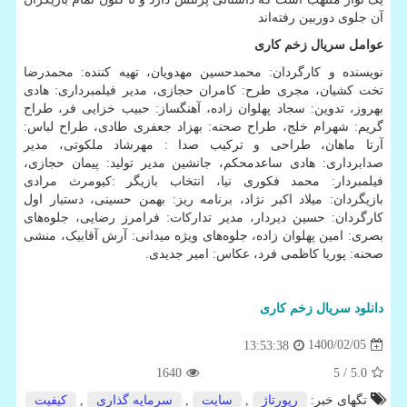
آن جلوی دوربین رفته‌اند
عوامل سریال زخم کاری
نویسنده و کارگردان: محمدحسین مهدویان، تهیه کننده: محمدرضا
تخت کشیان، مجری طرح: کامران حجازی، مدیر فیلمبرداری: هادی
بهروز، تدوین: سجاد پهلوان زاده، آهنگساز: حبیب خزایی فر، طراح
گریم: شهرام خلج، طراح صحنه: بهزاد جعفری طادی، طراح لباس:
آرتا ماهان، طراحی و ترکیب صدا : مهرشاد ملکوتی، مدیر
صدابرداری: هادی ساعدمحکم، جانشین مدیر تولید: پیمان حجازی،
فیلمبردار: محمد فکوری نیا، انتخاب بازیگر :کیومرث مرادی
بازیگردان: میلاد اکبر نژاد، برنامه ریز: بهمن حسینی، دستیار اول
کارگردان: حسین دیردار، مدیر تدارکات: فرامرز رضایی، جلوه‌های
بصری: امین پهلوان زاده، جلوه‌های ویژه میدانی: آرش آقابیک، منشی
صحنه: پوریا کاظمی فرد، عکاس: امیر جدیدی.
دانلود
سریال
زخم
کاری
1400/02/05
13:53:38
1640
/ 5
5.0
تگهای خبر:
رپورتاژ
,
سایت
,
سرمایه گذاری
,
كیفیت