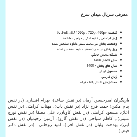
معرفی سریال میدان سرخ
کیفیت
۴
K ,Full HD 1080p , 720p, 480p
ژانر
اجتماعی , خانودادگی , درام , عاشقانه
وضعیت پخش
در سایت سنتر دانلود مشخص شده
روز پخش
در سایت سنتر دانلود مشخص شده
شبکه
نمایش خانگی
سال انتشار
1400
سال های پخش
- 1400
محصول
ایران
زبان
فارسی
مدت زمان
50 الی 60 دقیقه
بازیگران
امیرحسین آرمان (در نقش ساعد)، بهرام افشاری (در نقش
پیام مکین) حمید فرخ نژاد (در نقش پاپ)، مهتاب کرامتی (در نقش
اعلا)، مسعود کرامتی (در نقش کاویان)، علی مصفا (در نقش تورج
مبینی)،, کاظم سیاحی (در نقش گارو)، آرمین رحیمیان (در نقش
ابی)، بهدخت ولیان (در نقش افرا)، امید روحانی (در نقش دکتر
فیض
)