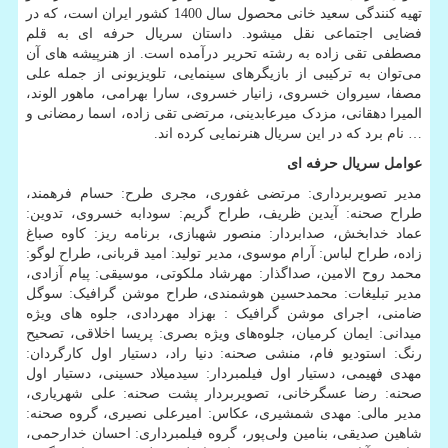
تهیه کنندگی سعید خانی محصول سال 1400 کشور ایران است، که در
فضایی اجتماعی نقل میشود. داستان سریال حرفه ای به قلم
مصطفی تقی زاده به رشته تحریر درآمده است. از هنرپیشه های آن
می‌توان به ترکیبی از بازیگرهای سینمایی، تلویزیونی از جمله علی
مصفا، سیروان خسروی، زانیار خسروی، سارا بهرامی، ماهور الوند،
المیرا دهقانی، مزدک میرعابدینی، مرتضی تقی زاده، اسما رمضانی و
… نام برد که در این سریال هنرنمایی کرده اند.
عوامل سریال حرفه ای
مدیر تصویربرداری: مرتضی غفوری، مجری طرح: حسام فرهمند،
طراح صحنه: آیدین ظریف، طراح گریم: سودابه خسروی، تدوین:
عماد خدابخش، صدابردار: منصور شهبازی، برنامه ریز: کاوه صباغ
زاده، طراح لباس: آرام موسوی، مدیر تولید: امید قربانی، طراح لوگو:
محمد روح الامین، صداگذار: مهرشاد ملکوتی، موسیقی: پیام آزادی،
مدیر تبلیغات: محمدحسین هوشمندی، طراح موشن گرافیک: سوگل
ضامنی، اجرای موشن گرافیک : بهزاد مهردادی، جلوه های ویژه
میدانی: ایمان کرمیان، جلوه‌های ویژه بصری: پریسا اخلاقی، تصحیح
رنگ: استودیو فام، منشی صحنه: دنیا راد، دستیار اول کارگردان:
مهدی فهیمی، دستیار اول فیلمبردار: سیدمیلاد حسینی، دستیار اول
صحنه: رضا عسگرخانی، تصویربردار پشت صحنه: علی شهریاری،
مدیر مالی: مهدی شمشیری، عکاس: امیرعلی نصیری، گروه صحنه:
شاهین صدیقی، بنامین ولی‌پور، گروه فیلمبرداری: احسان خدارحمی،