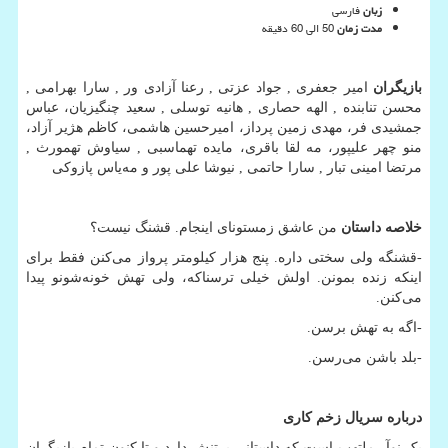
زبان
فارسی
مدت زمان
50 الی 60 دقیقه
بازیگران
امیر جعفری , جواد عزتی , رعنا آزادی ور , سارا بهرامی ,
محسن تنابنده , الهه حصاری , هانیه توسلی , سعید چنگیزیان، عباس
جمشیدی ‌فر، مهدی زمین‌ پرداز، امیرحسین هاشمی، کاظم هژیر آزاد،
منو چهر علیپور، مه ‌لقا باقری، مایده تهماسبی , سیاوش تهمورث ,
مرتضا امینی ‌تبار , سارا حاتمی , نیوشا علی ‌پور و مه‌یاس پازوکی
خلاصه داستان
من عاشق زمستونای اینجام. قشنگ نیست؟
-
قشنگه ولی سختی داره. پنج هزار کیلومتر پرواز می‌کنن فقط برای
اینکه زنده بمونن. اولش خیلی ترسناکه، ولی تهش خونه‌شونو پیدا
می‌کنن.
-
اگه به تهش برسن.
-
بلد باشن می‌رسن.
درباره سریال زخم کاری
یک نوآر ملتهب است که داستانی پرتنش دارد و تا کنون تمام بازیگران