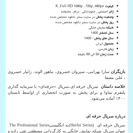
کیفیت
۴
K ,Full HD 1080p , 720p, 480p
ژانر
اجتماعی , خانودادگی , درام , عاشقانه
وضعیت پخش
در سایت سنتر دانلود مشخص شده
روز پخش
در سایت سنتر دانلود مشخص شده
شبکه
نمایش خانگی
سال انتشار
1400
سال های پخش
- 1400
محصول
ایران
زبان
فارسی
مدت زمان
50 الی 60 دقیقه
بازیگران
سارا بهرامی، سیروان خسروی، ماهور الوند، زانیار خسروی
، علی مصفا
خلاصه داستان
سریال حرفه ای،سریال «حرفه‌ای» با سرمایه گذاری
پلتفرم نماوا و برای پخش به صورت انحصاری از اواسط تابستان
۱۴۰۰ آماده می‌شود.
درباره سریال حرفه ای
سریال حرفه ای
(Herfei Series)
به انگلیسی
The Professional Series
عنوان سریال شبکه نمایش خانگی به کارگردانی مصطفی تقی زاده و