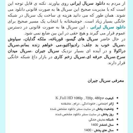
از مردم به
دانلود سریال ایرانی
روی بیاورند. نکته ی قابل توجه این
است که با مدیریت صحیح این سریال ها به صورت قانونی دانلود می
شوند. همان طور که می دانید هزینه ی ساخت یک سریال در شبکه
خانگی بسیار زیاد است. خوشبختانه با انتخاب یک مسیر صحیح برای
دانلود
سریال
ایرانی
، این سریال ها به صورت قانونی در دسترس
عموم قرار می گیرند و هیچ حقی در این بین ضایع نمی شود.
در حال حاضر
سریال های گیسو، قورباغه، ملکه گدایان، سیاوش
،سریال خوب بد جلف: رادیواکتیو،می خواهم زنده بمانم،سریال
دراکولا
و در آینده ای بسیار نزدیک
سریال جیران
،
سریال میدان
سرخ
،
سریال حرفه ای
،
سریال زخم کاری
در بازار داغ شبکه خانگی
قرار دارند.
معرفی سریال جیران
کیفیت
۴
K ,Full HD 1080p , 720p, 480p
ژانر
اجتماعی , خانودادگی , درام , عاشقانه
وضعیت پخش
در سایت سنتر دانلود مشخص شده
روز پخش
در سایت سنتر دانلود مشخص شده
شبکه
نمایش خانگی
سال انتشار
1400
سال های پخش
- 1400