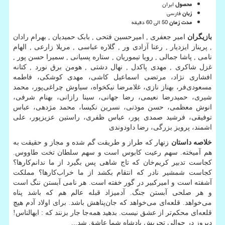
محصول
ایران
زبان
فارسی
مدت زمان
50 الی 60 دقیقه
بازیگران
امیر جعفری , امیرحسین فتحی , بابک حمیدیان , بهرام رادان
, پریناز ایزدیار , رعنا آزادی ور , گلاره عباسی , مریلا زارعی , الهام
نامی , پاشا جمالی , رویا تیموریان , ستاره پسیانی , سمیرا حسن پور ,
غزل شاکری , مهدی پاکدل , نهال دشتی , هومن برق نورد , کتانه
افشاری نژاد، مرتضی اسماعیل کاشی، مهدی کوشکی، فاطمه
مسعودی‌فر، بهناز نازی، غلامرضا نیکخواه، سیاوش چراغی‌پور، محمد
شیری، حمیدرضا نعیمی، رضا جهانی، سینا رازانی، بهنام شرفی،
انوش معظمی، حسن موذنی، نسرین نکیسا، محمد مژدهی، عباس
توفیقی، فرشید صمدی پور، عباس ظفری، راستین عزیزپور، علی
اشمند، پرویز بزرگی، رضا داودوندی
خلاصه داستان
زنهار که طراز و طریقت گم شده و مجاز و حقیقت به
هم آمیخته. سهم رعیت کابوس است و سهم سلطان تخت طاووس.
کجاست تدبیر کریم‌خان که تاج شاهی پس بگیرد از ما ندانم‌کارها؟
کجاست شمشیر نادر که انتقام بکشد از ما خراب‌کارها؟ مملکت
آشفته است و امیرکبیر در گور خفته است. هر نامی آبستن ننگ است
و هر صلحی آبستن جنگ. آدمیزاد قبله عالم هم که باشد پناه
می‌خواهد. قلعه‌ای می‌خواهد که جان‌پناهش باشد. برای اولاد آدم هیچ
قلعه‌ای محکم‌تر از عشق نیست. بدهید همه‌جا جار بزنند که : ایهالناس!
دیروز در حوالی تجریش پادشاه شما عاشق شد
...