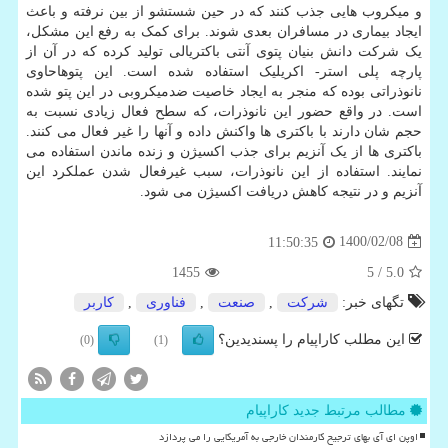
و میکروب هایی جذب کنند که در حین شستشو از بین نرفته و باعث
ایجاد بیماری در مسافران بعدی شوند. برای کمک به رفع این مشکل،
یک شرکت دانش بنیان پتوی آنتی باکتریالی تولید کرده که در آن از
پارچه پلی استر- اکریلیک استفاده شده است. این پتوهاحاوی
نانوذراتی بوده که منجر به ایجاد خاصیت ضدمیکروبی در این پتو شده
است. در واقع حضور این نانوذرات، که سطح فعال زیادی نسبت به
حجم شان دارند با باکتری ها واکنش داده و آنها را غیر فعال می کنند.
باکتری ها از یک آنزیم برای جذب اکسیژن و زنده ماندن استفاده می
نمایند. استفاده از این نانوذرات، سبب غیرفعال شدن عملکرد این
آنزیم و در نتیجه کاهش دریافت اکسیژن می شود.
1400/02/08
11:50:35
1455
/ 5
5.0
تگهای خبر:
شركت
,
صنعت
,
فناوری
,
كاربر
این مطلب کاراپیام را پسندیدین؟
(0)
(1)
مطالب مرتبط جدید کاراپیام
اوپن ای آی بهای ترجیح کارمندان خارجی به آمریکایی را می پردازد