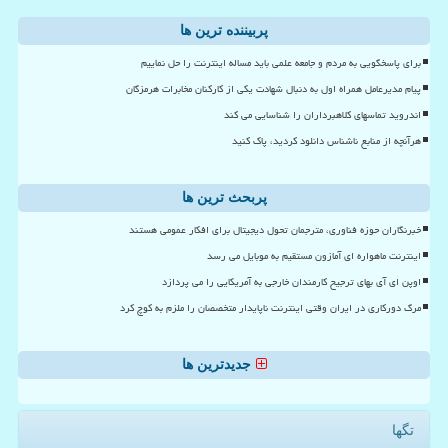
پربیننده ترین ها
برای پاسخگویی به مردم و جامعه علمی باید مساله اینترنت را حل نماییم
پیام مدیرعامل همراه اول به دنبال شهادت یکی از کارکنان مخابرات هرمزگان
اندروید تماسهای کلاهبرداران را شناسایی می کند
هرآنچه از منابع ناشناس دانلود کردید، پاک کنید
پربحث ترین ها
خبرنگاران حوزه فناوری، مترجمان تحول دیجیتال برای افکار عمومی هستند
اینترنت ماهواره ای آمازون مستقیم به موبایل می رسد
اوپن ای آی بهای ترجیح کارمندان خارجی به آمریکایی را می پردازد
مرگ دورکاری در ایران وقتی اینترنت ناپایدار متخصصان را ملزم به کوچ کرد
جدیدترین ها
تگها