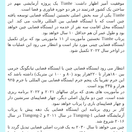
موفقیت آمیز اظهار داشت: Tianhe یک پروژه آزمایشی مهم در
ساختن یک کشور قدرتمند در هر دو حوزه فناوری و فضا است.
Tianhe یکی از سه بخش اصلی نخستین ایستگاه فضایی توسعه یافته
چین است که با ایستگاه فضایی بین المللی رقابت می کند. این
ایستگاه محل اقامت سه نفر از خدمه در ایستگاه فضایی چین خواهد
بود و طول عمر آن هم حداقل ۱۰ سال خواهد بود.
پرتاب Tianhe نخستین مأموریت از ۱۱ ماموریتی بود که برای تکمیل
ایستگاه فضایی چینی مورد نیاز است و انتظار می رود این عملیات ها
در اواخر سال ۲۰۲۲ تکمیل شود.
انتظار می رود ایستگاه فضایی چین یا ایستگاه فضایی تیانگونگ جرمی
بین ۱۸۰هزار تا ۲۲۰هزار پوند (۸۰ و ۱۰۰ تن متریک) داشته باشد که
این جرم تقریباً یک پنجم جرم ایستگاه فضایی بین المللی با جرم ۹۲۵
هزار و ۳۳۵ پوند است.
در مأموریت های بعدی که برای سالهای ۲۰۲۱ و ۲۰۲۲ برنامه ریزی
شده است، چین دو ماژول اصلی دیگر، چهار فضاپیمای سرنشین دار
و چهار فضاپیمای باری را پرتاب خواهد نمود.
کار بر روی برنامه این ایستگاه فضایی یک دهه پیش با پرتاب
آزمایشگاه فضایی Tiangong-1 در سال ۲۰۱۱ و Tiangong-2 در سال
۲۰۱۶ شروع شد.
چین می خواهد تا سال ۲۰۳۰ به یک قدرت اصلی فضایی تبدیل گردد تا