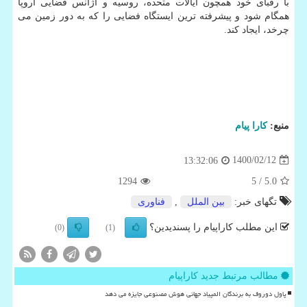
با رقبای خود همچون ایالات متحده، روسیه و آژانس فضایی اروپا
همگام شود و پیشرفته ترین ایستگاه فضایی را که به دور زمین می
چرخد، ​​ایجاد کند.
منبع:
كارا پیام
1400/02/12
13:32:06
1294
/ 5
5.0
تگهای خبر:
بین الملل
,
فناوری
این مطلب کاراپیام را پسندیدین؟
(0)
(1)
مطالب مرتبط جدید کاراپیام
پاول دوروف به برندگان المپیاد جهانی هوش مصنوعی جایزه می دهد