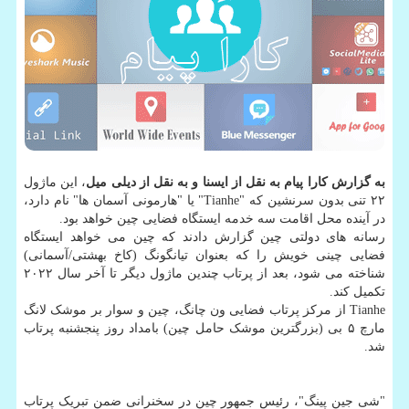
به گزارش کارا پیام به نقل از ایسنا و به نقل از دیلی میل
، این ماژول
۲۲ تنی بدون سرنشین که "Tianhe" یا "هارمونی آسمان ها" نام دارد،
در آینده محل اقامت سه خدمه ایستگاه فضایی چین خواهد بود.
رسانه های دولتی چین گزارش دادند که چین می خواهد ایستگاه
فضایی چینی خویش را که بعنوان تیانگونگ (کاخ بهشتی/آسمانی)
شناخته می شود، بعد از پرتاب چندین ماژول دیگر تا آخر سال ۲۰۲۲
تکمیل کند.
Tianhe از مرکز پرتاب فضایی ون چانگ، چین و سوار بر موشک لانگ
مارچ ۵ بی (بزرگترین موشک حامل چین) بامداد روز پنجشنبه پرتاب
شد.
"شی جین پینگ"، رئیس جمهور چین در سخنرانی ضمن تبریک پرتاب