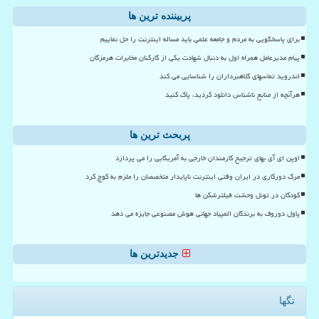
پربیننده ترین ها
برای پاسخگویی به مردم و جامعه علمی باید مساله اینترنت را حل نماییم
پیام مدیرعامل همراه اول به دنبال شهادت یکی از کارکنان مخابرات هرمزگان
اندروید تماسهای کلاهبرداران را شناسایی می کند
هرآنچه از منابع ناشناس دانلود کردید، پاک کنید
پربحث ترین ها
اوپن ای آی بهای ترجیح کارمندان خارجی به آمریکایی را می پردازد
مرگ دورکاری در ایران وقتی اینترنت ناپایدار متخصصان را ملزم به کوچ کرد
کودکان در تونل وحشت فیلترشکن ها
پاول دوروف به برندگان المپیاد جهانی هوش مصنوعی جایزه می دهد
جدیدترین ها
تگها