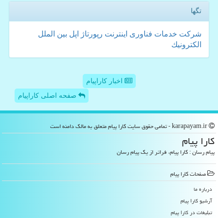
تگها
شركت
خدمات
فناوری
اینترنت
رپورتاژ
اپل
بین الملل
الكترونیك
اخبار کاراپیام
صفحه اصلی کاراپیام
karapayam.ir - تمامی حقوق سایت كارا پیام متعلق به مالک دامنه است
كارا پیام
پیام رسان : کارا پیام، فراتر از یک پیام رسان
صفحات كارا پیام
درباره ما
آرشیو كارا پیام
تبلیغات در كارا پیام