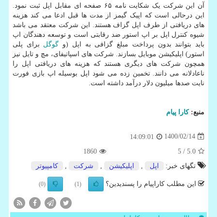
آن این شرکت یک شکایت نامه ۶۵ صفحه ای مقابل اپل ثبت نمود.
این درحالی است که اپیک گیمز از مدت ها قبل ادعا می کند هزینه
های دریافتی از طرف اپل گزاف هستند. این شرکت معتقد می باشد
شیوه کنترل اپل بر اپ استور ضد رقابتی است و توسعه دهندگان اپ
باید بتوانند بدون پرداخت مبلغ گزافی به اپل (و
گوگل
برای پلی
استور) اپلیکیشن موبایل بسازند. شرکت های اسپاتیفای، مچ و تایل نیز
همچون شرکت های دیگری هستند که هزینه های دریافتی اپل را
ناعادلانه می دانند. تخمین زده می شود اپل بوسیله اپ بازی فورت
نایت صدها میلیون دلار درآمد داشته است.
منبع:
كارا پیام
1400/02/14
14:09:01
1860
/ 5
5.0
تگهای خبر:
اپل
,
اپلیكیشن
,
شركت
,
كامپیوتر
این مطلب کاراپیام را پسندیدین؟
(0)
(1)