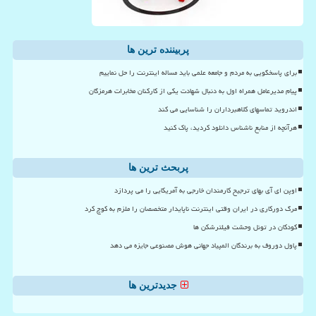
پربیننده ترین ها
برای پاسخگویی به مردم و جامعه علمی باید مساله اینترنت را حل نماییم
پیام مدیرعامل همراه اول به دنبال شهادت یکی از کارکنان مخابرات هرمزگان
اندروید تماسهای کلاهبرداران را شناسایی می کند
هرآنچه از منابع ناشناس دانلود کردید، پاک کنید
پربحث ترین ها
اوپن ای آی بهای ترجیح کارمندان خارجی به آمریکایی را می پردازد
مرگ دورکاری در ایران وقتی اینترنت ناپایدار متخصصان را ملزم به کوچ کرد
کودکان در تونل وحشت فیلترشکن ها
پاول دوروف به برندگان المپیاد جهانی هوش مصنوعی جایزه می دهد
جدیدترین ها