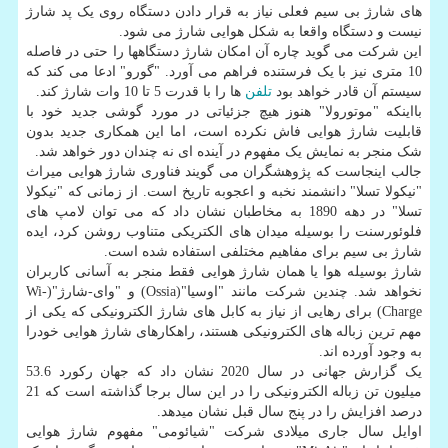
های شارژ بی سیم فعلی نیاز به قرار دادن دستگاه روی یک پد شارژ
نیست و دستگاه واقعا به شکل هوایی شارژ می شود.
این شرکت می گوید چاره آن امکان شارژ دستگاهها را حتی در فاصله
10 متری نیز با یک فرستنده فراهم می آورد. "گورو" ادعا می کند که
سیستم آن قادر خواهد بود
تلفن
ها را با قدرت 5 تا 10 وات شارژ کند.
بااینکه "موتورولا" هنوز هیچ جزئیاتی در مورد گوشی جدید خود با
قابلیت شارژ هوایی فاش نکرده است، اما این همکاری جدید بدون
شک منجر به نمایش یک مفهوم در آینده ای نه چندان دور خواهد شد.
جالب اینجاست که پژوهشگران می گویند فناوری شارژ هوایی میراث
"نیکولا تسلا" دانشمند نخبه و اعجوبه تاریخ است. از زمانی که "نیکولا
تسلا" در دهه 1890 به مخاطبان نشان داد که می توان لامپ های
فلوئورسنت را بوسیله میدان های الکتریکی متناوب روشن کرد، ایده
شارژ بی سیم برای مفاهیم مختلفی استفاده شده است.
شارژ بوسیله هوا یا همان شارژ هوایی فقط منجر به آسانی کاربران
نخواهد شد. چندین شرکت مانند "اوسیا"(Ossia) و "وای-شارژ"(Wi-
Charge) برای رهایی از نیاز به کابل های شارژ الکترونیکی که یکی از
مهم ترین زباله های الکترونیکی هستند، راهکارهای شارژ هوایی خودرا
به وجود آورده اند.
یک گزارش جهانی در سال 2020 نشان داد که جهان رکورد 53.6
میلیون تن زباله الکترونیکی را در این سال برجا گذاشته است که 21
درصد افزایش را در پنج سال قبل نشان میدهد.
اوایل سال جاری میلادی شرکت "شیائومی" مفهوم شارژ هوایی