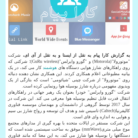
به گزارش کارا پیام به نقل از ایسنا و به نقل از آی ای،
شرکت
"موتورولا"(Motorola) و "گورو وایرلس"(GuRu wireless)؛ شرکتی که
روی راهکارهای شارژ هوایی دستگاه های
هوشمند
کار می کند، در یک
بیانیه مطبوعاتی اعلام همکاری کردند. این همکاری نشان دهنده دنباله
روی "موتورولا" از شرکت چینی "شیائومی" است که بتازگی از یک
ویدیوی مفهومی درباره شارژ بوسیله هوا رونمایی کرده است.
شرکت "گورو وایرلس" خودرا بعنوان یک رهبر جهانی در راهکارهای
انتقال قدرت قابل تنظیم بوسیله هوا معرفی می کند. این شرکت در
سال 2017 توسط گروهی از دانشمندان و مهندسان موسسه فناوری
کالیفرنیا(Caltech) تاسیس شد و هدف آن توسعه و رواج شارژ بی سیم
و هوایی به اندازه وای فای است.
این شرکت مستقر در ایالات متحده با بهره گیری از مدارهای مجتمع
موج میلی متری(mmWave) موفق به ساخت سیستمی شده است که
دستگاهها را بوسیله هوا شارژ می کند، به این معنا که مانند فناوری