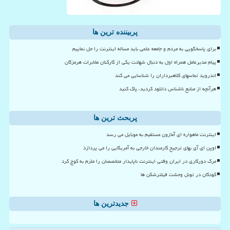
پربیننده ترین ها
برای پاسخگویی به مردم و جامعه علمی باید مساله اینترنت را حل نماییم
پیام مدیرعامل همراه اول به دنبال شهادت یکی از کارکنان مخابرات هرمزگان
اندروید تماسهای کلاهبرداران را شناسایی می کند
هرآنچه از منابع ناشناس دانلود کردید، پاک کنید
پربحث ترین ها
اینترنت ماهواره ای آمازون مستقیم به موبایل می رسد
اوپن ای آی بهای ترجیح کارمندان خارجی به آمریکایی را می پردازد
مرگ دورکاری در ایران وقتی اینترنت ناپایدار متخصصان را ملزم به کوچ کرد
کودکان در تونل وحشت فیلترشکن ها
جدیدترین ها