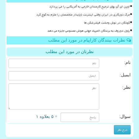
اوپن ای آی بهای ترجیح کارمندان خارجی به آمریکایی را می پردازد
مرگ دورکاری در ایران وقتی اینترنت ناپایدار متخصصان را ملزم به کوچ کرد
کودکان در تونل وحشت فیلترشکن ها
پاول دوروف به برندگان المپیاد جهانی هوش مصنوعی جایزه می دهد
نظرات بینندگان کاراپیام در مورد این مطلب
نظرتان در مورد این مطلب
نام:
ایمیل:
نظر:
سوال:
= ۵ بعلاوه ۱