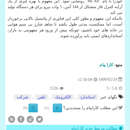
خودرا با نام "Mi Air" رونمایی نمود. این مفهوم با بهره گیری از یک
آرایه کنترل فاز متشکل از 144 آنتن، 5 وات نیرو برای هر دستگاه تولید
می کند.
بااینکه این مفهوم و بطور کلی این فناوری از پتانسیل بالایی برخوردار
است، اما ممکنست مدتی طول بکشد تا شاهد شارژ بی سیم هوایی
در خانه های خود باشیم، چونکه پیش از ورود هر مفهومی به بازار،
استانداردهای ایمنی باید برآورده شوند.
منبع:
كارا پیام
1400/02/24
12:50:09
1526
/ 5
5.0
تگهای خبر:
استاندارد
,
الكترونیك
,
تلفن
,
شركت
این مطلب کاراپیام را پسندیدین؟
(0)
(1)
مطالب مرتبط جدید کاراپیام