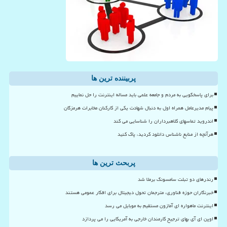
پربیننده ترین ها
برای پاسخگویی به مردم و جامعه علمی باید مساله اینترنت را حل نماییم
پیام مدیرعامل همراه اول به دنبال شهادت یکی از کارکنان مخابرات هرمزگان
اندروید تماسهای کلاهبرداران را شناسایی می کند
هرآنچه از منابع ناشناس دانلود کردید، پاک کنید
پربحث ترین ها
رندرهای دو تبلت سامسونگ برملا شد
خبرنگاران حوزه فناوری، مترجمان تحول دیجیتال برای افکار عمومی هستند
اینترنت ماهواره ای آمازون مستقیم به موبایل می رسد
اوپن ای آی بهای ترجیح کارمندان خارجی به آمریکایی را می پردازد