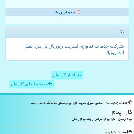
جدیدترین ها
تگها
شركت
خدمات
فناوری
اینترنت
رپورتاژ
اپل
بین الملل
الكترونیك
اخبار کاراپیام
صفحه اصلی کاراپیام
karapayam.ir - تمامی حقوق سایت كارا پیام متعلق به مالک دامنه است
كارا پیام
پیام رسان : کارا پیام، فراتر از یک پیام رسان
صفحات كارا پیام