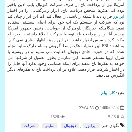
آمریکا نیز از پرداخت باج از طرف شرکت کلونیال پایپ لاین باخبر
بوده اند. هکرها بمحض دریافت باج، ابزار رمزگشایی را در اختیار
اپراتور
قراردادند تا شبکه رایانشی را فعال کند. اما این ابزار چنان کند
بود که شرکت از سیستم بک آپ خود برای احیای سیستم استفاده
نمود. هنگامیکه خبرنگار بلومبرگ از جوبایدن، رئیس جمهور آمریکا
پرسید آیا او از پرداخت باج توسط شرکت اطلاع داشته یا خیر، او
مکث کرد و سپس اظهار داشت: در این زمینه اظهار نظری نمی کنم.
به اعتقاد FBI این عملیات هک توسط گروهی به نام دارک ساید انجام
شده که در حوزه اخاذی دیجیتال فعالیت می نمایند و در روسیه یا
شرق اروپا مستقر هستند. این سازمان بطور معمول از شرکتها می
خواهد به هکرها باج ندهند برای اینکه ضمانتی وجود ندارد آنها فایل را
در اختیار شرکت قرار دهند. علاوه بر آن پرداخت باج به هکرهای دیگر
انگیزش می دهد.
منبع:
كارا پیام
1400/02/24
22:04:56
1526
/ 5
5.0
تگهای خبر:
اپراتور
,
دیجیتال
,
سایبر
,
شركت