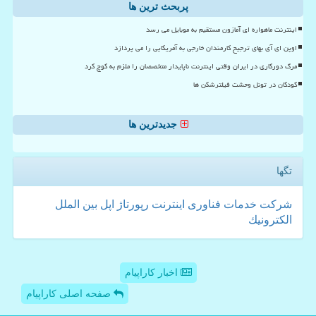
پربحث ترین ها
اینترنت ماهواره ای آمازون مستقیم به موبایل می رسد
اوپن ای آی بهای ترجیح کارمندان خارجی به آمریکایی را می پردازد
مرگ دورکاری در ایران وقتی اینترنت ناپایدار متخصصان را ملزم به کوچ کرد
کودکان در تونل وحشت فیلترشکن ها
جدیدترین ها
تگها
شركت
خدمات
فناوری
اینترنت
رپورتاژ
اپل
بین الملل
الكترونیك
اخبار کاراپیام
صفحه اصلی کاراپیام