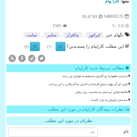
منبع:
كارا پیام
1400/02/25
10:47:01
1501
/ 5
5.0
تگهای خبر:
اپراتور
,
بدافزار
,
سایبر
,
سایت
این مطلب کاراپیام را پسندیدین؟
(0)
(1)
مطالب مرتبط جدید کاراپیام
اینترنت ماهواره ای آمازون مستقیم به موبایل می رسد
اوپن ای آی بهای ترجیح کارمندان خارجی به آمریکایی را می پردازد
مکالمه مجانی ایرانسل به مناسبت روز زنجان
سه مدل جمینای به بازار آمدند
نظرات بینندگان کاراپیام در مورد این مطلب
نظرتان در مورد این مطلب
نام: