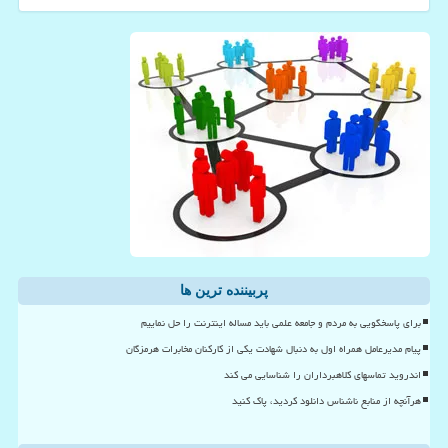
پربیننده ترین ها
برای پاسخگویی به مردم و جامعه علمی باید مساله اینترنت را حل نماییم
پیام مدیرعامل همراه اول به دنبال شهادت یکی از کارکنان مخابرات هرمزگان
اندروید تماسهای کلاهبرداران را شناسایی می کند
هرآنچه از منابع ناشناس دانلود کردید، پاک کنید