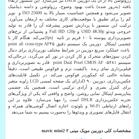
رزولوشن بالا از آن یک دوربین
DSLR
نیز می‌سازد. این سنسور ارتقاء
یافته (به‌روز شده) باعث بهبود وضوح، رزولوشن و دامنه دینامیک
تصویر می‌شود و همچنین حساسیت بسیار بالا به
ISO 25600
و نویز
کم را برای تطبیق با موقعیت‌های کاری مختلف به ارمغان می‌آورد.
ترکیب این سنسور با پردازش تصویر پیشرفته آن را قادر به تولید
خروجی ویدئو
UHD 4K30p
و
Full HD 120p
و پشتیبانی از نرخ‌های
تصویربرداری پیوسته تا ۱۰ فریم بر ثانیه
(fps)
می‌کند. هنگام کار با
چشمی اپتیکال دوربین یک سیستم دقیق ۴۵
point all cross-type AF
باعث عملکرد سریع دوربین در شرایط مختلف نورپردازی برای دنبال
کردن سوژه‌های متحرک و کار کردن در نور کم می‌گردد، درحالی‌که
سیستم ۵۴۸۱
-
point Dual Pixel CMOS AF
قادر به تصویربرداری و
فیلم‌برداری نمای زنده باکیفیت نرم و فوکوس طبیعی است، دقیقاً
مشابه حالتی که کمکوردر فوکوس می‌کند. در تکمیل قابلیت‌های
عکس‌برداری، دوربین ۹۰
D
دارای یک صفحه لمسی
LCD
زاویه متغیر
برای کنترل بصری و آزادی ترکیبی است، همچنین یک چشمی
پنتاپریسم اپتیکال نمایی روشن، واضح و واقعی که یکی از ویژگی‌های
تجربه عکس‌برداری
DSLR
است را مهیا می‌سازد. علاوه بر این
راه‌های ارتباطی
Wi-Fi
و بلوتوث اجازه اتصال گوشی‌های همراه و
انتقال فایل‌های تصویری و ویدئوها را به‌صورت بیسیم به شما می‌دهد.
مشخصات کلی دوربین مویک مینی
۲
mavic mini2