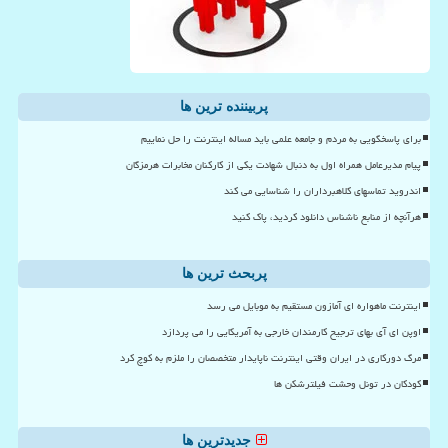
پربیننده ترین ها
برای پاسخگویی به مردم و جامعه علمی باید مساله اینترنت را حل نماییم
پیام مدیرعامل همراه اول به دنبال شهادت یکی از کارکنان مخابرات هرمزگان
اندروید تماسهای کلاهبرداران را شناسایی می کند
هرآنچه از منابع ناشناس دانلود کردید، پاک کنید
پربحث ترین ها
اینترنت ماهواره ای آمازون مستقیم به موبایل می رسد
اوپن ای آی بهای ترجیح کارمندان خارجی به آمریکایی را می پردازد
مرگ دورکاری در ایران وقتی اینترنت ناپایدار متخصصان را ملزم به کوچ کرد
کودکان در تونل وحشت فیلترشکن ها
جدیدترین ها