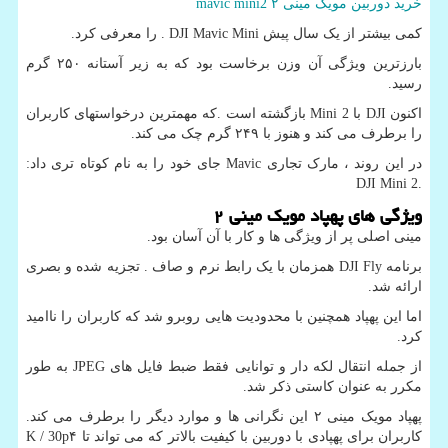
خرید دوربین مویک مینی ۲
mavic mini2
کمی بیشتر از یک سال پیش
. DJI Mavic Mini
را معرفی کرد.
بارزترین ویژگی آن وزن برخاست بود که به زیر آستانه ۲۵۰ گرم
رسید.
اکنون
DJI
با
Mini 2
بازگشته است .که مهمترین درخواستهای کاربران
را برطرف می کند و هنوز با ۲۴۹ گرم چک می کند.
در این روند ، مارک تجاری
Mavic
جای خود را به نام کوتاه تری داد
:
DJI Mini 2.
ویژگی های پهپاد مویک مینی
۲
مینی اصلی پر از ویژگی ها و کار با آن آسان بود.
برنامه
DJI Fly
همزمان با یک رابط نرم و صاف . تجزیه شده و بصری
ارائه شد.
اما این پهپاد همچنین با محدودیت هایی روبرو شد که کاربران را ناامید
کرد.
از جمله انتقال لکه دار و توانایی فقط ضبط فایل های
JPEG
به طور
مکرر به عنوان کاستی ذکر شد.
پهپاد مویک مینی ۲ این نگرانی ها و موارد دیگر را برطرف می کند.
کاربران برای پهپادی با دوربین با کیفیت بالاتر که می تواند تا ۴
K / 30p