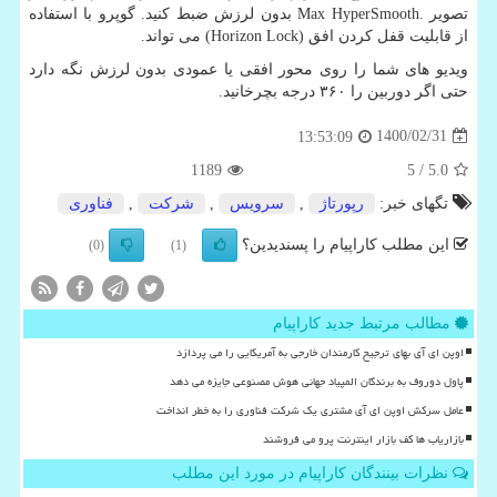
تصویر
Max HyperSmooth.
بدون لرزش ضبط کنید. گوپرو با استفاده
از قابلیت قفل کردن افق
(Horizon Lock)
می تواند.
ویدیو های شما را روی محور افقی یا عمودی بدون لرزش نگه دارد
حتی اگر دوربین را ۳۶۰ درجه بچرخانید.
1400/02/31
13:53:09
1189
/ 5
5.0
تگهای خبر:
رپورتاژ
,
سرویس
,
شركت
,
فناوری
این مطلب کاراپیام را پسندیدین؟
(0)
(1)
مطالب مرتبط جدید کاراپیام
اوپن ای آی بهای ترجیح کارمندان خارجی به آمریکایی را می پردازد
پاول دوروف به برندگان المپیاد جهانی هوش مصنوعی جایزه می دهد
عامل سرکش اوپن ای آی مشتری یک شرکت فناوری را به خطر انداخت
بازاریاب ها کف بازار اینترنت پرو می فروشند
نظرات بینندگان کاراپیام در مورد این مطلب