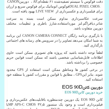
دقت فوکوس با سیستم تصفیه‌شده ۶۱ نقطه‌ای
AF
، دوربین
CANON
DUAL PIXEL CMOS.
فوکوس اتوماتیک برای فوکوس سریع و ارزان
برای فیلمبرداری و عکسبرداری از
LIVE VIEW
بهبود یافته است.
سرعت عکاسبرداری مداوم ممکن است بسته به سرعت
شاتر.دیافراگم.لنز مورداستفاده،شارژ باطری و تنظیمات مختلف
دوربین متفاوت باشد.
با بارگیری برنامه رایگان
CANON CAMERA CONNECT
این برنامه
به شما امکان می‌دهد.تصاویر را در سرویس های رسانه های اجتماعی
بارگذاری کنید.
لطفاً توجه داشته باشید که پروژه های تصویری ممکن است حاوی
اطلاعات قابل‌شناسایی شخصی باشند که ممکن است قوانین حریم
خصوصی را برداشته باشد.
در برخی کشور ها ومناطق ممکن است استفاده از
GPS
محدود
شوند. بنابر این
GPS
، مطابق با قوانین و مقررات کشور یا منطقه خود
استفاده کنید.
دوربین کانن
EOS 90D
خرید دوربین کانن
EOS 90D
کانن
EOS 90D
یک دوربین چندمنظوره باقابلیت‌های عکس‌برداری و
فیلم‌برداری است و وجود یک سنسور ۳۲٫۵
MP APS-C CMOS
با