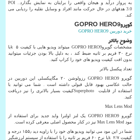
به پرواز درآید و هیجان واقعی را برایتان به نمایش بگذارد..
POI
3.0
هدفهای در حال حرکت مانند افراد و وسایل نقلیه را ردیابی می
کند.
گوپرو
GOPRO HERO9
خرید دوربین
GOPRO HERO9
وضوح بالاتر
مشخصات گوپرو
GOPRO HERO9
میتواند ویدیو هایی با کیفیت ۵
k
با
نرخ ۳۰ فریم بر ثانیه ضبط کند ، به دلیل بالا بودن جزئیات میتوانید
بدون افت کیفیت ویدیو های خود را کراپ کنید.
تعداد پیکسل بالاتر
گوپرو
GOPRO HERO9
رزولوشن ۲۰ مگاپیکسلی این دوربین در
حالت عکاسی بهبود قابل قبولی داشته است . شما می توانید با
استفاده از قابلیت
Superphoto
کیفیت بسیار بالاتری را نیز دریافت
کنید.
Max Lens Mod
گوپرو
GOPRO HERO9
یک لنز اولترا واید جدید برای استفاده از
مود
Max Lens Mod
نیز در کنار محصول اصلی معرفی کرده است.
شما در این مود می توانید ویدیو های خود را با زاویه دید ۱۵۵٫ درجه و
کیفیت ۲/۷
k
با نرخ ۶۰ فریم بر ثانیه را با استفاده از سیستم لرزشگیر