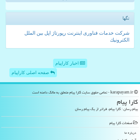
تگها
شركت
خدمات
فناوری
اینترنت
رپورتاژ
اپل
بین الملل
الكترونیك
اخبار کاراپیام
صفحه اصلی کاراپیام
karapayam.ir - تمامی حقوق سایت كارا پیام متعلق به مالک دامنه است
كارا پیام
پیام رسان : کارا پیام، فراتر از یک پیام رسان
صفحات كارا پیام
درباره ما