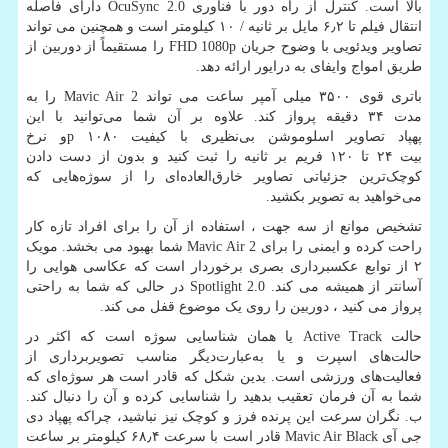
بالا است. کنترل از راه دور با فناوری
OcuSync 2.0
دارای فاصله
انتقال فیلم تا ۶٫۲ مایل بر ثانیه / ۱۰ کیلومتر است و همچنین می تواند
تصاویر ویدئویی با وضوح جریان
FHD 1080p
را مستقیماً از دوربین از
طریق امواج وایفای به درایور ارائه دهد.
باتری قوی ۳۵۰۰ میلی آمپر ساعت می تواند
Mavic Air 2
را به
مدت ۳۴ دقیقه پرواز کند. علاوه بر آن شما می‌توانید با این
پهپاد تصاویر اسلوموشن بی‌نظیری با کیفیت ۱۰۸۰
p
و نرخ
بیت ۲۴ تا ۱۲۰ فریم بر ثانیه را ثبت کنید و بدون از دست دادن
کوچک‌ترین جزئیاتی تصاویر خارق‌العاده‌ای را از سوژه‌هایی که
می‌خواهید به تصویر بکشید.
تشخیص موانع از سه جهت ، استفاده از آن را برای افراد تازه کار
راحت کرده و ایمنی را برای
Mavic Air 2
شما بهبود می بخشد. مویک
۲ از توابع عکسبرداری بصری برخوردار است که عکاسی هوایی را
آسانتر از همیشه می کند.
Spotlight 2.0
در حالی که شما به راحتی
پرواز می کنید ، دوربین را روی یک موضوع قفل می کند.
حالت
Active Track
یا همان شناسایی سوژه است که اکثر در
حالت‌های اسپرت و یا به‌عبارت‌دیگر مناسب تصویربرداری از
فعالیت‌های ورزشی است. بدین شکل که قادر است هر سوژه‌ای که
شما به آن فرمان تعقیب بدهید را شناسایی کرده و آن را دنبال کند.
ب. نگران سرعت این پرنده فرز و کوچک نیز نباشید، چراکه پهپاد دی
جی آی
Mavic Air Black
قادر است با سرعت ۶۸٫۴ کیلومتر بر ساعت