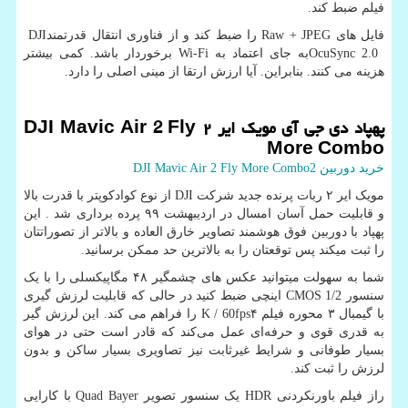
فیلم ضبط کند.
فایل های
Raw + JPEG
را ضبط کند و از فناوری انتقال قدرتمند
DJI
OcuSync 2.0
به جای اعتماد به
Wi-Fi
برخوردار باشد. کمی بیشتر
هزینه می کنند. بنابراین. آیا ارزش ارتقا از مینی اصلی را دارد.
پهپاد دی جی آی مویک ایر
۲
DJI Mavic Air 2 Fly
More Combo
خرید دوربین 2
DJI Mavic Air 2 Fly More Combo
مویک ایر ۲ ربات پرنده جدید شرکت
DJI
از نوع کوادکوپتر با قدرت بالا
و قابلیت حمل آسان امسال در اردیبهشت ۹۹ پرده برداری شد . این
پهپاد با دوربین فوق هوشمند تصاویر خارق العاده و بالاتر از تصوراتتان
را ثبت میکند پس توقعتان را به بالاترین حد ممکن برسانید.
شما به سهولت میتوانید عکس های چشمگیر ۴۸ مگاپیکسلی را با یک
سنسور
CMOS 1/2
اینچی ضبط کنید در حالی که قابلیت لرزش گیری
با گیمبال ۳ محوره فیلم ۴
K / 60fps
را فراهم می کند. ‌این لرزش گیر
به قدری قوی و حرفه‌ای عمل می‌کند که قادر است حتی در هوای
بسیار طوفانی و شرایط غیرثابت نیز تصاویری بسیار ساکن و بدون
لرزش را ثبت کند.
راز فیلم باورنکردنی
HDR
یک سنسور تصویر
Quad Bayer
با کارایی