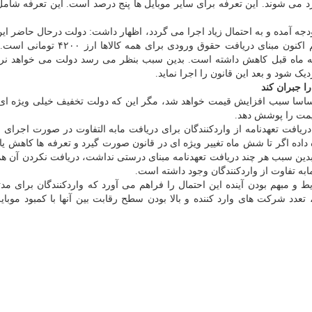
نرخ ارز ۴۲۰۰ تومانی با تعرفه ۱۲ درصد وارد می شوند. این تعرفه برای سایر موبایل ها پنج درصد است. این تعرفه
بودجه آمده و به احتمال زیاد اجرا می گردد، اظهار داشت: دولت درحال حاضر ای
را برای هیچ گروه کالایی اجرا نکرده است. بدین سبب هم اکنون مبنای دریافت حقوق ورو
ومان است که نسبت به ماه قبل کاهش داشته است. بدین سبب بنظر می رسد دولت می خواهد ن
ک شود و بعد این قانون را اجرا نماید.
 جبران کند
ه اساسا سبب افزایش قیمت خواهد شد، مگر این که دولت تخفیف خیلی ویژه ای
یمت را پوشش دهد.
ریافت تعهدنامه از واردکنندگان برای دریافت مابه التفاوت در صورت اجرای قا
اده ۱۳۵ قانون گمرکی اجازه داده اگر تا شش ماه تغییر ویژه ای در قانون صورت گیرد و تعرفه ها کاهش
ایند. بدین سبب هر چند دریافت تعهدنامه مبنای درستی نداشت، دریافت نکردن آن
ابه تفاوت از واردکنندگان وجود داشته است.
یط و مبهم بودن آینده این احتمال را فراهم می آورد که واردکنندگان برای م
 تعدد شرکت های وارد کننده و بالا بودن سطح رقابت بین آنها با کمبود موبای