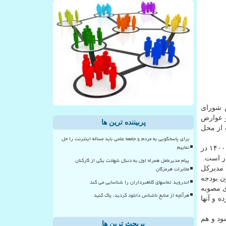
س شورای
 حقوق و عوارض
پربیننده ترین ها
ش درآمد دولت از محل
برای پاسخگویی به مردم و جامعه علمی باید مساله اینترنت را حل
نماییم
طبق این مصوبه، نرخ ارز محاسبه ارزش گمرکی کالاهای وارداتی به استثنای کالاهای اساسی، دارو و تجهیزات مصرفی پزشکی در سال ۱۴۰۰ در
ار است.
پیام مدیرعامل همراه اول به دنبال شهادت یکی از کارکنان
مخابرات هرمزگان
، مدیرکل
ن بودجه
اندروید تماسهای کلاهبرداران را شناسایی می کند
ی مصوبه
هرآنچه از منابع ناشناس دانلود کردید، پاک کنید
 و آنها
۶۰ دلار تعرفه مجزا اعمال شود و هم
پربحث ترین ها