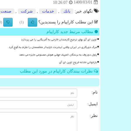
1400/03/01
10:26:07
تگهای خبر:
بانك
,
خدمات
,
شركت
,
صنعت
این مطلب کاراپیام را پسندیدین؟
(0)
(1)
مطالب مرتبط جدید کاراپیام
اوپن ای آی بهای ترجیح کارمندان خارجی به آمریکایی را می پردازد
مرگ دورکاری در ایران وقتی اینترنت ناپایدار متخصصان را ملزم به کوچ کرد
پاول دوروف به برندگان المپیاد جهانی هوش مصنوعی جایزه می دهد
بازخوانی حادثه خروج اوپن ای آی
نظرات بینندگان کاراپیام در مورد این مطلب
نام:
ایمیل:
نظر: