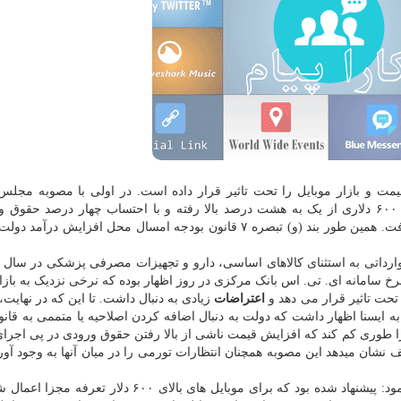
قیمت و بازار موبایل را تحت تاثیر قرار داده است. در اولی با مصوبه مجل
اسلامی قرار شد سود تجاری واردات تجاری موبایل بالای ۶۰۰ دلاری از یک به هشت درصد بالا رفته و با احتساب چهار درصد
گمرکی، تعرفه واردات از ۵ به ۱۲ درصد افزایش خواهد یافت. همین طور بند (و) تبصره ۷ قانون بودجه امسال محل افزای
 سامانه ای. تی. اس بانک مرکزی در روز اظهار بوده که نرخی نزدیک به باز
تحت تاثیر قرار می دهد و
اعتراضات
زیادی به دنبال داشت. تا این که در نهایت
 ایسنا اظهار داشت که دولت به دنبال اضافه کردن اصلاحیه یا متممی به قانو
را طوری کم کند که افزایش قیمت ناشی از بالا رفتن حقوق ورودی در پی اجرا
شان میدهد این مصوبه همچنان انتظارات تورمی را در میان آنها به وجود آورده
در این رابطه امیر اسحاقی در گفت و گو با ایسنا، اظهار نمود: پیشنهاد شده بود که برای موبایل های بالای ۰