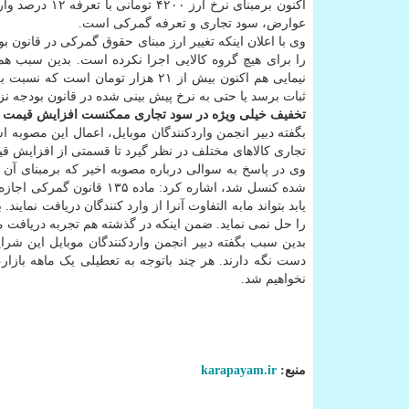
اکنون برمبنای 
عوارض، سود تجاری و تعرفه گمرکی است.
وی با اعلان اینکه تغییر ارز مبنای حقوق گمرکی در قانون 
نیمایی هم اکنون بیش از ۲۱ هزار ت
ثبات برسد یا حتی به نرخ پیش بینی شده در قانون بودجه نزدی
تخفیف خیلی ویژه در سود تجاری ممکنست افزایش قیمت را
بگفته دبیر انجمن واردکنندگان موبایل، اعمال این مصوب
تجاری کالاهای مختلف در نظر گیرد تا قسمتی از افزایش ق
وی در پاسخ به سوالی درباره مصوبه اخیر که برمبنای آن د
شده کنسل شد، اشاره کرد: م
یابد بتواند مابه التفاوت آنرا از وارد کنندگان دریافت نم
را حل نمی نماید. ضمن اینکه در گذشته هم تجربه دریافت م
بدین سبب بگفته دبیر انجمن واردکنندگان موبایل این شرا
دست نگه دارند. هر چند باتوجه به تعطیلی یک ماهه بازار،
نخواهیم شد.
منبع:
karapayam.ir