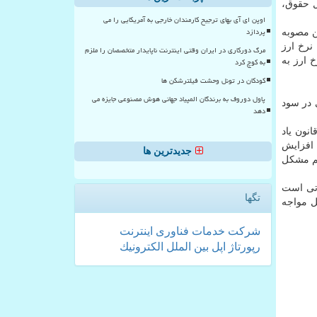
 شامل حقوق،
اوپن ای آی بهای ترجیح کارمندان خارجی به آمریکایی را می
پردازد
ن مصوبه
دی برای همه کالاها ارز ۴۲۰۰ تومانی است. نرخ ارز
مرگ دورکاری در ایران وقتی اینترنت ناپایدار متخصصان را ملزم
رخ ارز به
به کوچ کرد
کودکان در تونل وحشت فیلترشکن ها
پاول دوروف به برندگان المپیاد جهانی هوش مصنوعی جایزه می
 در سود
دهد
نون یاد
 یا افزایش
جدیدترین ها
 هم مشکل
دتی است
تگها
ل مواجه
شركت
خدمات
فناوری
اینترنت
رپورتاژ
اپل
بین الملل
الكترونیك