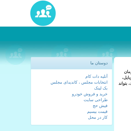
دوستان ما
مت اعلام نموده فعلا حقوق ورودی در همه بخش ها مشابه سال 1399 و با نرخ ارز 4200 تومان
آتلیه دات کام
ایل،
انتخابات مجلس ، کاندیدای مجلس
بتواند
بک لینک
خرید و فروش خودرو
طراحی سایت
فیش حج
قیمت بیسیم
کار در محل