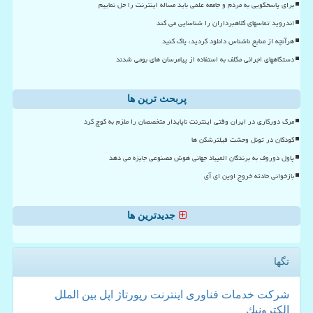
برای پاسخگویی به مردم و جامعه علمی باید مساله اینترنت را حل نماییم
اندروید تماسهای کلاهبرداران را شناسایی می کند
هرآنچه از منابع ناشناس دانلود کردید، پاک کنید
دستگاههای اجرائی مکلف به استفاده از پیامرسان های بومی شدند
پربحث ترین ها
مرگ دورکاری در ایران وقتی اینترنت ناپایدار متخصصان را ملزم به کوچ کرد
کودکان در تونل وحشت فیلترشکن ها
پاول دوروف به برندگان المپیاد جهانی هوش مصنوعی جایزه می دهد
بازخوانی حادثه خروج اوپن ای آی
جدیدترین ها
تگها
شركت
خدمات
فناوری
اینترنت
رپورتاژ
اپل
بین الملل
الكترونیك