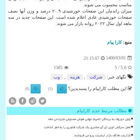
مناسب محسوب می شوند.
میزان راندمان این صفحات خورشیدی ۲۰.۹ درصد و وزن آنها نصف
صفحات خورشیدی عادی اعلام شده است. این صفحات جدید در سه
ماهه اول سال ۲۰۲۲ روانه بازار می شوند.
منبع:
كارا پیام
1400/03/01
21:15:07
1385
/ 5
5.0
تگهای خبر:
شركت
,
هزینه
,
وب
این مطلب کاراپیام را پسندیدین؟
(0)
(1)
مطالب مرتبط جدید کاراپیام
پاول دوروف به برندگان المپیاد جهانی هوش مصنوعی جایزه می دهد
عامل سرکش اوپن ای آی مشتری یک شرکت فناوری را به خطر انداخت
بازاریاب ها کف بازار اینترنت پرو می فروشند