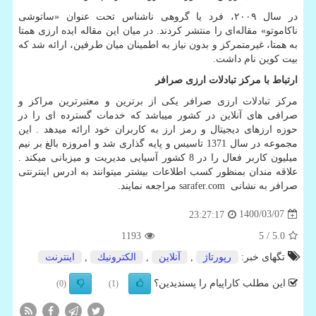
در سال ۲۰۰۹، فرد یا گروهی ناشناس تحت عنوان «ساتوشی
ناکاموتو» مقاله‌ای را منتشر کردند. در میان این مقاله ایده ارزی همتا
به همتا، غیرمتمرکز و بدون نیاز به اطمینان میان طرفین، ارائه شد که
بیت کوین نام داشت.
ارتباط با مرکز تبادلات ارزی صرافر
مرکز تبادلات ارزی صرافر یکی از برترین و معتبرترین مراکز و
صرافی های آنلاین در کشور میباشد که خدمات گسترده ای را در
حوزه ارزهای دیجیتال و رمز ارز به کاربران خود ارائه میدهد . این
مجموعه در سال 1371 تاسیس و پایه گذاری شد و امروزه بالغ بر نیم
میلیون کاربر فعال را در 8 کشور آسیایی مدیریت و میزبانی میکند .
علاقه مندان بمنظور کسب اطلاعات بیشتر میتوانند به ادرس اینترنتی
صرافر به نشانی
sarafer.com
مراجعه نمایند.
1400/03/07
23:27:17
1193
/ 5
5.0
تگهای خبر:
رپورتاژ
,
آنلاین
,
الكترونیك
,
اینترنت
این مطلب کاراپیام را پسندیدین؟
(0)
(1)