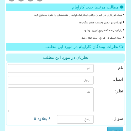
مطالب مرتبط جدید کاراپیام
مرگ دورکاری در ایران وقتی اینترنت ناپایدار متخصصان را ملزم به کوچ کرد
کودکان در تونل وحشت فیلترشکن ها
بازخوانی حادثه خروج اوپن ای آی
استارلینک در عراق رسما فعال شد
نظرات بینندگان کاراپیام در مورد این مطلب
نظرتان در مورد این مطلب
نام:
ایمیل:
نظر:
سوال:
= ۶ بعلاوه ۵