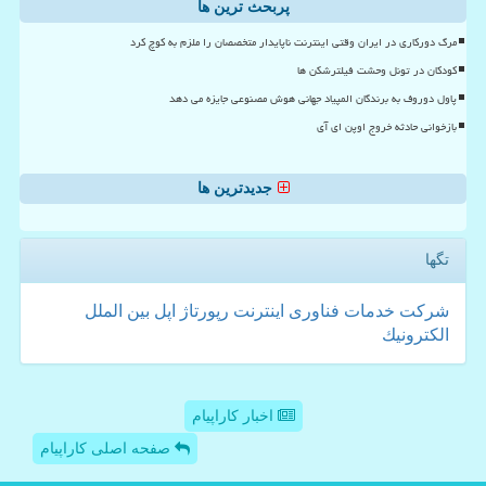
پربحث ترین ها
مرگ دورکاری در ایران وقتی اینترنت ناپایدار متخصصان را ملزم به کوچ کرد
کودکان در تونل وحشت فیلترشکن ها
پاول دوروف به برندگان المپیاد جهانی هوش مصنوعی جایزه می دهد
بازخوانی حادثه خروج اوپن ای آی
جدیدترین ها
تگها
شركت
خدمات
فناوری
اینترنت
رپورتاژ
اپل
بین الملل
الكترونیك
اخبار کاراپیام
صفحه اصلی کاراپیام