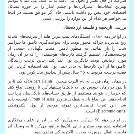
سرعت در حال تغییر و تحول می باشد به ما کمک می کند تا بتوانیم
بهترین انتخاب‌ها، استراتژی‌ها و چشم انداز را در حوزه مسائل
اقتصادی خود پیش رو داشته باشیم. حالا اگر موافق هستید در اینجا
می‌خواهیم هر کدام از این موارد را بررسی کنیم.
بررسی تاریخچه و فلسفه ارز دیجیتال
در اواخر دهه‌ ۱۹۸۰، ایستگاه‌های پمپ بنزین هلند از سرقت‌های شبانه
رنج می‌بردند چراکه مجبور بودند برای سوخت‌گیری کامیون‌ها سراسر
شب را باز بمانند. به منظور تامین امنیت نگهبانان، جمعی از
توسعه‌دهندگان تصمیم گرفتند کارت‌های هوشمندی را که در آن زمان
مورد آزمایش بودند جایگزین پول نقد کنند. بدین ترتیب رانندگان
کامیون‌ها از این کارت‌ها به جای حمل پول نقد استفاده کردند. این
قضیه درست مربوط به ۲۵ سال پیش از پیدایش بیت کوین بود.
در همان زمان فردی به نام آلبرت هیجین
(Albert Heijin)
که یک تاجر
با نفوذ در زمان خودش بود، به بانک‌ها پیشنهاد کرد تا روشی ابداع کنند
که خریداران بتوانند مستقیما از طریق حساب‌های بانکی‌شان پرداخت
انجام دهند. این ابداع با نام نقطه‌ی فروش
Point of sale)
،
(
توسعه داده
شد. این تقریبا قدیمی‌ترین نمونه موجود از پول الکترونیکی
(Electronic cash)
است.
در اواخر دهه 90 شرکت دیجی‌کش که در آن از علم رمزنگاری
استفاده شده بود، بستری برای بانک‌ها فراهم می‌کرد تا به وسیله آن
قابلیت انتقال ارزش به صورت الکترونیکی فراهم شود.