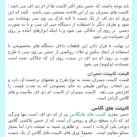
باید توجه داشت که جنس مغز اکثر کابینت ها از ام دی اف می باشد ؛
کابینت های ممبران نیز از این قاعده مستثنی نمی باشند . البته که این
ورق ام دی اف از یک سمت با لایه نازک پی وی سی پوشانده می
شود و طرف دیگر با استفاده از دستگاه سی ان سی و یا به صورت
دستی بر روی آن حکاکی می شود و یا اینکه ابزارهای آماده بر روی
آن چسبانده می شود .
در نهایت با قرار دادن این قطعات داخل دستگاه های مخصوصی با
استفاده از ایجاد مکش و خلاء، روکشی از جنس پی وی سی با طرح
چوب بر روی ام دی اف در سمت روی آن که حکاکی شده است
چسبانده (وکیوم) می شود.
قیمت کابینت ممبران
قیمت کابینت ممبران بسته به نوع طرح و نقشهای برجسته آن دارد و
نیز انتخاب روکش طبیعی به جای مصنوعی که به شدت قیمت را
افزایش می دهد . کابینت ممبران از کابینت ام دی اف ملامینه و های
گلاس گرانتر است .
کابینت های گلاس
جنس مغزی
کابینت های هایگلاس
نیز از ام دی اف است تنها ویژگی
ای که دارد سطح براق و روشن آن است که از جنس پلاکسی گلاس
(نوعی پلی کربنات ) است . و ظاهری شبیه به شیشه دارد اما بسیار
سبکو مقاوم است . معمولا ورق های کابینت های گلاس از یک سمت