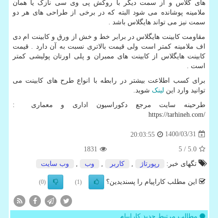
های گلاس و از سمت دیگر با روکش پی وی سی نازک یا همان
ملامینه پوشانده می شود البته که در برخی از طراحی های هر دو
سمت نیز می تواند هایگلاس باشد .
مقاومت کابینت هایگلاس در برابر خط و خش از ورق و کابینت ام دی
اف ملامینه کمتر است ولی قیمت بالاتری نسبت به آن دارد . قیمت
کابینت هایگلاس از کابینت های ممبران و پلی اورتان پولیشی کمتر
است .
برای کسب اطلاعت بیشتر در رابطه با انواع طرح های کابینت می
توانید وارد این
لینک
شوید.
طرحینه سایت مرجع دکوراسیون اداری و معماری :
https://tarhineh.com/
1400/03/31
20:03:55
1831
/ 5
5.0
تگهای خبر:
رپورتاژ
,
كاربر
,
وب
,
وب سایت
این مطلب کاراپیام را پسندیدین؟
(0)
(1)
مطالب مرتبط جدید کاراپیام