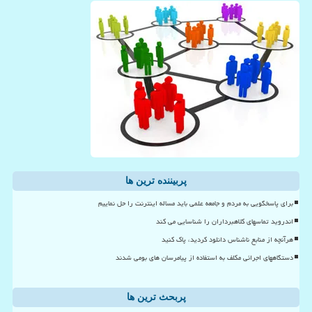
پربیننده ترین ها
برای پاسخگویی به مردم و جامعه علمی باید مساله اینترنت را حل نماییم
اندروید تماسهای کلاهبرداران را شناسایی می کند
هرآنچه از منابع ناشناس دانلود کردید، پاک کنید
دستگاههای اجرائی مکلف به استفاده از پیامرسان های بومی شدند
پربحث ترین ها