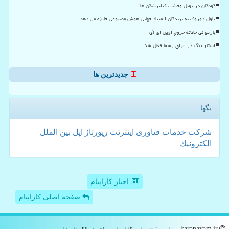
کودکان در تونل وحشت فیلترشکن ها
پاول دوروف به برندگان المپیاد جهانی هوش مصنوعی جایزه می دهد
بازخوانی حادثه خروج اوپن ای آی
استارلینک در عراق رسما فعال شد
جدیدترین ها
تگها
شركت
خدمات
فناوری
اینترنت
رپورتاژ
اپل
بین الملل
الكترونیك
اخبار کاراپیام
صفحه اصلی کاراپیام