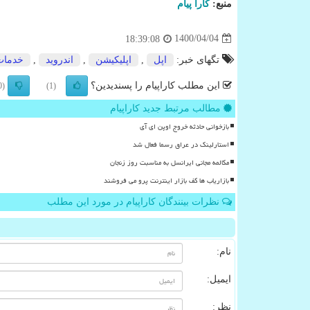
منبع:
كارا پیام
1400/04/04
18:39:08
تگهای خبر:
اپل
,
اپلیكیشن
,
اندروید
,
خدمات
این مطلب کاراپیام را پسندیدین؟
(0)
(1)
مطالب مرتبط جدید کاراپیام
بازخوانی حادثه خروج اوپن ای آی
استارلینک در عراق رسما فعال شد
مکالمه مجانی ایرانسل به مناسبت روز زنجان
بازاریاب ها کف بازار اینترنت پرو می فروشند
نظرات بینندگان کاراپیام در مورد این مطلب
نام:
ایمیل:
نظر: