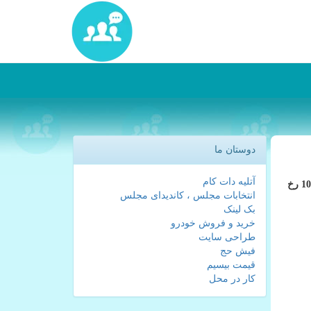
دوستان ما
آتلیه دات کام
کارا پیام: مایکروسافت عصر روز گذشته طی مراسمی از ویندوز جدید 11 رونمایی نمود. عرضه ویندوز 11 شش سال پس از عرضه ویندوز 10 رخ
انتخابات مجلس ، کاندیدای مجلس
بک لینک
خرید و فروش خودرو
طراحی سایت
فیش حج
قیمت بیسیم
کار در محل