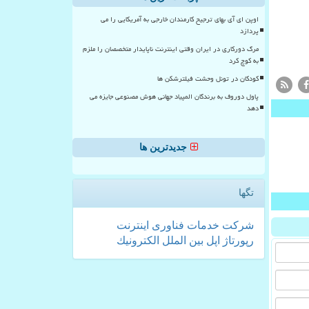
اوپن ای آی بهای ترجیح کارمندان خارجی به آمریکایی را می
پردازد
مرگ دورکاری در ایران وقتی اینترنت ناپایدار متخصصان را ملزم
به کوچ کرد
کودکان در تونل وحشت فیلترشکن ها
پاول دوروف به برندگان المپیاد جهانی هوش مصنوعی جایزه می
دهد
جدیدترین ها
تگها
شركت
خدمات
فناوری
اینترنت
رپورتاژ
اپل
بین الملل
الكترونیك