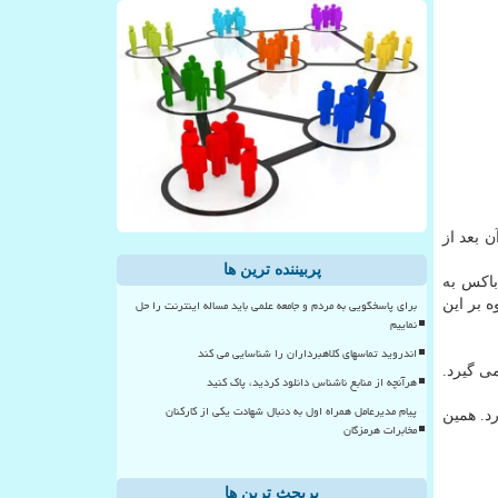
 از آن بعد از
پربیننده ترین ها
ایکس باکس به
برای پاسخگویی به مردم و جامعه علمی باید مساله اینترنت را حل
لاوه بر این
نماییم
اندروید تماسهای کلاهبرداران را شناسایی می کند
ت می گیرد.
هرآنچه از منابع ناشناس دانلود کردید، پاک کنید
پیام مدیرعامل همراه اول به دنبال شهادت یکی از کارکنان
د. همین
مخابرات هرمزگان
پربحث ترین ها