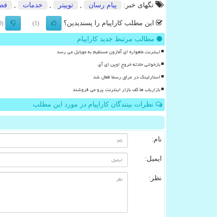
تگهای خبر:
پیام رسان
,
توییتر
,
خدمات
,
فض
این مطلب کاراپیام را پسندیدین؟
(0)
(1)
مطالب مرتبط جدید کاراپیام
اینترنت ماهواره ای آمازون مستقیم به موبایل می رسد
بازخوانی حادثه خروج اوپن ای آی
استارلینک در عراق رسما فعال شد
بازاریاب ها کف بازار اینترنت پرو می فروشند
نظرات بینندگان کاراپیام در مورد این مطلب
نام:
ایمیل:
نظر: