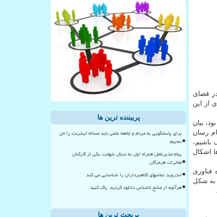
در فضای
واردی از این
پربیننده ترین ها
د، بیان
برای پاسخگویی به مردم و جامعه علمی باید مساله اینترنت را حل
ام رسان
نماییم
 باشیم،
ا اشکال
پیام مدیرعامل همراه اول به دنبال شهادت یکی از کارکنان
مخابرات هرمزگان
 فناوری
اندروید تماسهای کلاهبرداران را شناسایی می کند
 به شکل
هرآنچه از منابع ناشناس دانلود کردید، پاک کنید
پربحث ترین ها