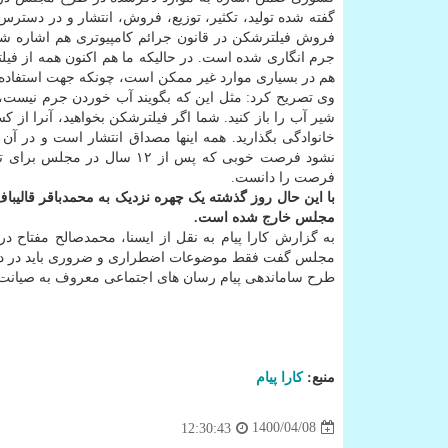
گفته شده تولید، تکثیر، توزیع، فروش، انتشار و در دستر
فروش فیلترشکن در قانون جرائم کامپیوتری هم اشاره شده 
جرم انگاری شده است. در حالیکه ما هم اکنون همه از فیل
هم در بسیاری موارد غیر ممکن است، چونکه جهت استفاده از
وی تصریح کرد: مثل این که بگویند آب خوردن جرم نیست، 
شیر آب را باز کنید. شما اگر فیلترشکن بخواهید، آنرا از ک
خانوادگی بگذارید. همه اینها مصداق انتشار است و در 
نشود فرصت خوبی که پس از ۱۲
فرصت را دانست.
با این حال روز گذشته یک چهره نزدیک به محمدباقر قالیبا
مجلس خارج شده است.
مجلس گفت فقط موضوعات اضطراری و ضروری باید در دس
‏طرح ساماندهی پیام رسان های اجتماعی⁩ معروف به صیانت از حقوق کاربران در ⁧فضای م
منبع:
كارا پیام
1400/04/08
12:30:43