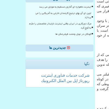
اتی است
ییری که
اینترنت ماهواره ای آمازون مستقیم به موبایل می رسد
قرار می
اوپن ای آی بهای ترجیح کارمندان خارجی به آمریکایی را می
پردازد
با وجود
مرگ دورکاری در ایران وقتی اینترنت ناپایدار متخصصان را ملزم
جز سران
به کوچ کرد
است. با
کودکان در تونل وحشت فیلترشکن ها
 از خود
جدیدترین ها
ی که از
 را هدف
تگها
ه تدوین
یلتر می
شركت
خدمات
فناوری
اینترنت
ر کوتاه
رپورتاژ
اپل
بین الملل
الكترونیك
روطی که
 گرفت و
 کرده و