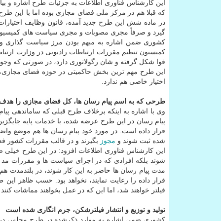
این کارشناس فناوری اطلاعات به جزئیات طرح اشاره و بیا
که قبلا هم در مرکز ملی فضای مجازی بوده اما با این طر
در ماده شش این طرح جدید آمده، قانون وظایف اختیارات 
گیرد و صرفاً مجری مصوبات و مجری سیاست های کمیسیون 
کشوری ضمن اشاره به مبهم بودن مرز سیاست گذاری و ت
کمیسیون تنظیم مقررات ارتباطات رادیویی در وزارت ارتبا
قوا شکل گرفته و شان رگولاتوری دارد، در صورتی که وجو
این طرح مهم ترین بخش حاکمیتی در حوزه فضای مجازی، ک
اختیار خاصی هم ندارد.
طرحی که به اسم پیام رسان ها، کل فضای مجازی را هدف ق
وی با اشاره به اینکه برخلاف طرح قبلی که ساماندهی پیام 
پیام رسان در این طرح عرضه شده، با خدمات پایه جایگ
قرار داده است. در مورد خود پیام رسان ها هم موضع واضح
شده ثبت شوند و
مجوز
بگیرند و در قالب مقررات کشور فعا
این کارشناس فناوری اطلاعات افزود: در این طرح خیلی صر
شوند بلکه افرادی که در اجرای سیاست ها و مقررات مد 
مدت پیام رسان ها حاضر به این کار شوند، در بلندمدت هم
قرار داده را رعایت نمایند، نخواهد بود. حسب ظاهر این 
فیلتر خواهند شد، اما این که در عمل بخواهند مماشات کنن
تولید و توزیع و انتشار فیلترشکن، جرم انگاری شده است
کشوری ضمن اشاره به موارد ذکرشده در طرح مجلس در مو