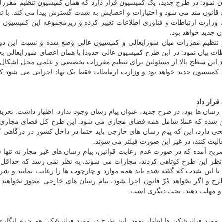
ن نمود: در طرح جدید، یک کمیسیون قرار دارد که همان کمیسیون تنظیم مقرر
ح قانون مند می شود و اختیارات و اعضایش به شدت گسترش پیدا می کند. با تغ
وزارت ارتباطات و فناوری اطلاعات تغییر کرده و زیرمجموعه این کمیسیون 
جدید خواهد بود.
نظیم مقررات میان شورایعالی و کمیسیون عالی وضع شده و نسبت این دو 
طات بیان نمود: در این طرح کمیسیون عالی حدودا با همان اعضای شورایعالی ب
د این سطح بالا از مسئولین برای تنظیم مقررات تخصصی و علمی محل اشکال 
میسیون جدید خواهد بود و وزارت ارتباطات فقط یک نهاد اجرایی می شود که
رار داد
رسان ها بود، در طرح جدید، عنوان پیام رسان وجود ندارد، اظهار داشت: تعریف
زین شده که عملا شامل همه فضای مجازی می شود. این طرح کل فضای مجازی
ی دارد، این که پیام رسان های خارجی باید حتما در داخل کشور در درگاهی ک
لیت کنند، در غیر این صورت فیلتر می شوند.
یح آمده که در صورت عدم رعایت قوانین، پیام رسان های غیر مجاز نه تنها ف
نظر این طرح کوتاهی کردند، مجازات می شوند. به نظر نمی رسد که حداقل د
 با این شدت که گفته شده باید همه موارد و چارچوب ها را رعایت نمایند و ش
طرح و اگر بخواهد مُرّ قانون اجرا شود، پیام رسان های خارجی مجوز نخواهند
د و مهلت دهند، بحث دیگری است.
رد فیلترشکن ها اظهار نمود: این طرح در مورد فیلترشکن هم جرم انگاری