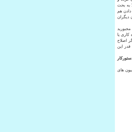
 به بحث
دادن هم
 دیگران
مجبورید
 کاری یا
ر اصلاح
د قدر این
ستورکار
وز در جمع روئسای کمیسیون های