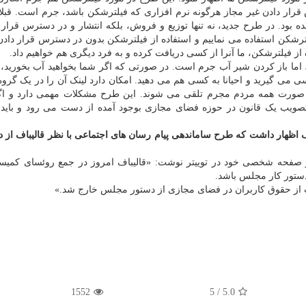
س قرار دادن غیر مجاز هرگونه نرم افزاری که فیلترشکن باشد، جرم است. قبلا
بود. در طرح جدید، نه تنها توزیع و فروش، بلکه انتشار و در دسترس قرار 
ترشکن استفاده می نماییم و استفاده از فیلترشکن بدون در دسترس قرار دادن
 فیلترشکن، ما آنرا از کسی دریافت کرده و به فرد دیگری هم خواهیم داد.
اما باز کردن شیر آب جرم است. در صورتی که اگر شما بخواهید آب بخورید، 
سی می گیرید و احیانا به کسی هم می دهید. امکان دارد لینک آن را در یک گروه
آن صورت همه مردم مجرم تلقی می شوند. این طرح مشکلات مهمی دارد و اگ
 سال در مجلس برای تصویب یک قانون در حوزه فضای مجازی بوجود آمده از دست می رود و بای
ف اظهار داشت که طرح ساماندهی پیام رسان های اجتماعی با نظر قالیباف از د
به گزارش کارا پیام به نقل از ایسنا، محمدصالح مفتاح در صفحه شخصی خود در توییتر نوشت: «‏⁧قالیباف⁩ امر
تور کار مجلس باشد.
جازی⁩ از دستور مجلس خارج شد.»
1552
/ 5
5.0