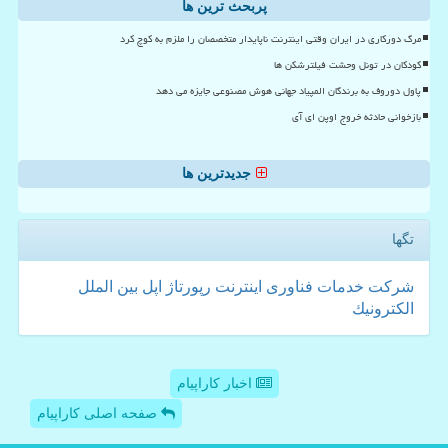
پربحث ترین ها
مرگ دورکاری در ایران وقتی اینترنت ناپایدار متخصصان را ملزم به کوچ کرد
کودکان در تونل وحشت فیلترشکن ها
پاول دوروف به برندگان المپیاد جهانی هوش مصنوعی جایزه می دهد
بازخوانی حادثه خروج اوپن ای آی
جدیدترین ها
تگها
شركت
خدمات
فناوری
اینترنت
رپورتاژ
اپل
بین الملل
الكترونیك
اخبار کاراپیام
صفحه اصلی کاراپیام