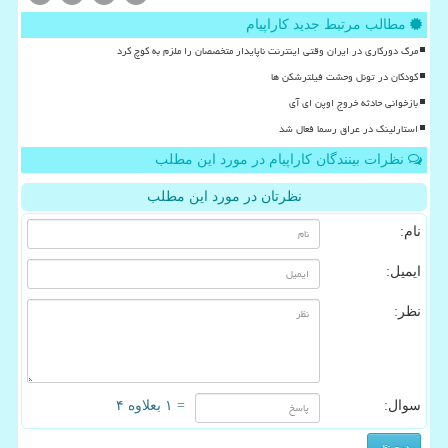
مطالب مرتبط جدید کاراپیام
مرگ دورکاری در ایران وقتی اینترنت ناپایدار متخصصان را ملزم به کوچ کرد
کودکان در تونل وحشت فیلترشکن ها
بازخوانی حادثه خروج اوپن ای آی
استارلینک در عراق رسما فعال شد
نظرات بینندگان کاراپیام در مورد این مطلب
نظرتان در مورد این مطلب
نام:
ایمیل:
نظر:
سوال:
= ۱ بعلاوه ۴