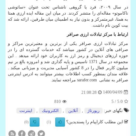
در سال ۲۰۰۹، فرد یا گروهی ناشناس تحت عنوان «ساتوشی
ناکاموتو» مقاله‌ای را منتشر کردند. در میان این مقاله ایده ارزی همتا
به همتا، غیرمتمرکز و بدون نیاز به اطمینان میان طرفین، ارائه شد که
بیت کوین نام داشت.
ارتباط با مرکز تبادلات ارزی صرافر
مرکز تبادلات ارزی صرافر یکی از برترین و معتبرترین مراکز و
صرافی های آنلاین در کشور میباشد که خدمات گسترده ای را در
حوزه ارزهای دیجیتال و رمز ارز به کاربران خود ارائه میدهد . این
مجموعه در سال 1371 تاسیس و پایه گذاری شد و امروزه بالغ بر نیم
میلیون کاربر فعال را در 8 کشور آسیایی مدیریت و میزبانی میکند .
علاقه مندان بمنظور کسب اطلاعات بیشتر میتوانند به ادرس اینترنتی
صرافر به نشانی
sarafer.com
مراجعه نمایند.
1400/04/09
21:08:28
810
/ 5
5.0
تگهای خبر:
رپورتاژ
,
آنلاین
,
الكترونیك
,
اینترنت
این مطلب کاراپیام را پسندیدین؟
(0)
(1)