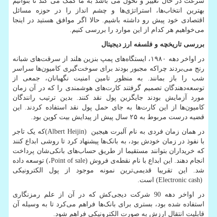
سرعت در حال تغییر و تحول می باشد به ما کمک می کند تا بتوانیم
بهترین انتخاب‌ها، استراتژی‌ها و چشم انداز را در حوزه مسائل
اقتصادی خود پیش رو داشته باشیم. حالا اگر موافق هستید در اینجا
می‌خواهیم هر کدام از این موارد را بررسی کنیم.
بررسی تاریخچه و فلسفه ارز دیجیتال
در اواخر دهه‌ ۱۹۸۰، ایستگاه‌های پمپ بنزین هلند از سرقت‌های شبانه
رنج می‌بردند چراکه مجبور بودند برای سوخت‌گیری کامیون‌ها سراسر
شب را باز بمانند. به منظور تامین امنیت نگهبانان، جمعی از
توسعه‌دهندگان تصمیم گرفتند کارت‌های هوشمندی را که در آن زمان
مورد آزمایش بودند جایگزین پول نقد کنند. بدین ترتیب رانندگان
کامیون‌ها از این کارت‌ها به جای حمل پول نقد استفاده کردند. این
قضیه درست مربوط به ۲۵ سال پیش از پیدایش بیت کوین بود.
در همان زمان فردی به نام آلبرت هیجین
(Albert Heijin)
که یک تاجر
با نفوذ در زمان خودش بود، به بانک‌ها پیشنهاد کرد تا روشی ابداع کنند
که خریداران بتوانند مستقیما از طریق حساب‌های بانکی‌شان پرداخت
انجام دهند. این ابداع با نام نقطه‌ی فروش
Point of sale)
،
(
توسعه داده
شد. این تقریبا قدیمی‌ترین نمونه موجود از پول الکترونیکی
(Electronic cash)
است.
در اواخر دهه 90 شرکت دیجی‌کش که در آن از علم رمزنگاری
استفاده شده بود، بستری برای بانک‌ها فراهم می‌کرد تا به وسیله آن
قابلیت انتقال ارزش به صورت الکترونیکی فراهم شود.