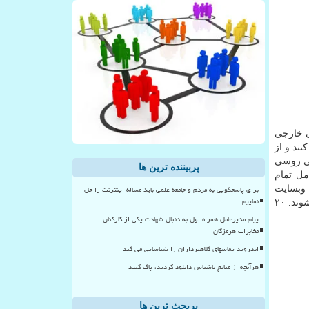
ی خارجی
ند و از
قی روسی
پربیننده ترین ها
ه، این قانون شامل تمام
برای پاسخگویی به مردم و جامعه علمی باید مساله اینترنت را حل
صی در وبسایت
نماییم
راسکامنادزر (رگولاتور ارتباطات روسیه) ثبت کنند. شرکت هایی که این قانون را نقض کنند با جریمه و محدودیت های تبلیغاتی روبرو می شوند. ۲۰
پیام مدیرعامل همراه اول به دنبال شهادت یکی از کارکنان
مخابرات هرمزگان
اندروید تماسهای کلاهبرداران را شناسایی می کند
هرآنچه از منابع ناشناس دانلود کردید، پاک کنید
پربحث ترین ها