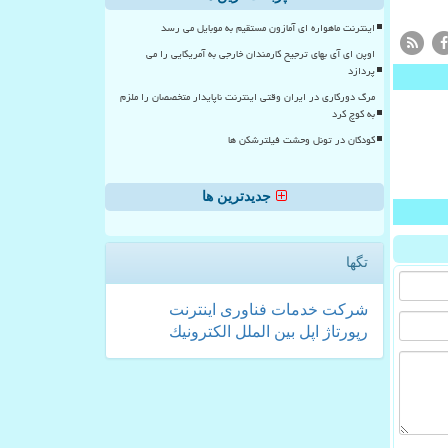
اینترنت ماهواره ای آمازون مستقیم به موبایل می رسد
اوپن ای آی بهای ترجیح کارمندان خارجی به آمریکایی را می
پردازد
مرگ دورکاری در ایران وقتی اینترنت ناپایدار متخصصان را ملزم
به کوچ کرد
کودکان در تونل وحشت فیلترشکن ها
جدیدترین ها
تگها
شركت
خدمات
فناوری
اینترنت
رپورتاژ
اپل
بین الملل
الكترونیك