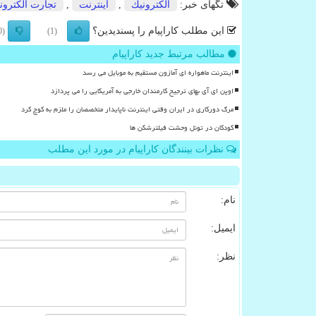
تگهای خبر:
الكترونیك
,
اینترنت
,
تجارت الكترون
این مطلب کاراپیام را پسندیدین؟
(0)
(1)
مطالب مرتبط جدید کاراپیام
اینترنت ماهواره ای آمازون مستقیم به موبایل می رسد
اوپن ای آی بهای ترجیح کارمندان خارجی به آمریکایی را می پردازد
مرگ دورکاری در ایران وقتی اینترنت ناپایدار متخصصان را ملزم به کوچ کرد
کودکان در تونل وحشت فیلترشکن ها
نظرات بینندگان کاراپیام در مورد این مطلب
نام:
ایمیل:
نظر: