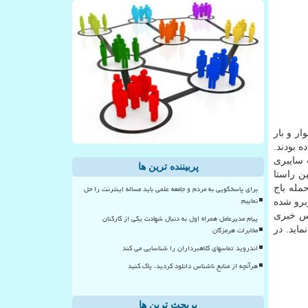
ار و بار
تاده بودند.
 سایبری
پربیننده ترین ها
مین راستا
برای پاسخگویی به مردم و جامعه علمی باید مساله اینترنت را حل
مله باج
نماییم
 افزاری روبرو شده
ته آژانس خبری
پیام مدیرعامل همراه اول به دنبال شهادت یکی از کارکنان
مخابرات هرمزگان
نماید. در
اندروید تماسهای کلاهبرداران را شناسایی می کند
هرآنچه از منابع ناشناس دانلود کردید، پاک کنید
پربحث ترین ها