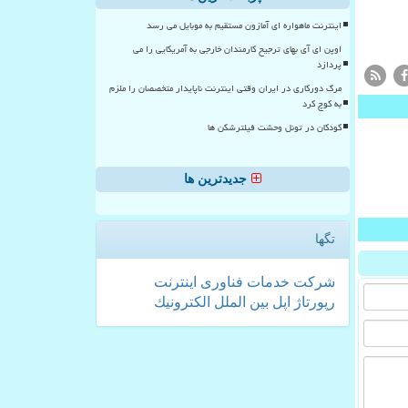
اینترنت ماهواره ای آمازون مستقیم به موبایل می رسد
اوپن ای آی بهای ترجیح کارمندان خارجی به آمریکایی را می
پردازد
مرگ دورکاری در ایران وقتی اینترنت ناپایدار متخصصان را ملزم
به کوچ کرد
کودکان در تونل وحشت فیلترشکن ها
جدیدترین ها
تگها
شركت
خدمات
فناوری
اینترنت
رپورتاژ
اپل
بین الملل
الكترونیك