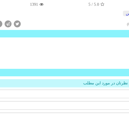
1391
/ 5
5.0
س
نظرتان در مورد این مطلب