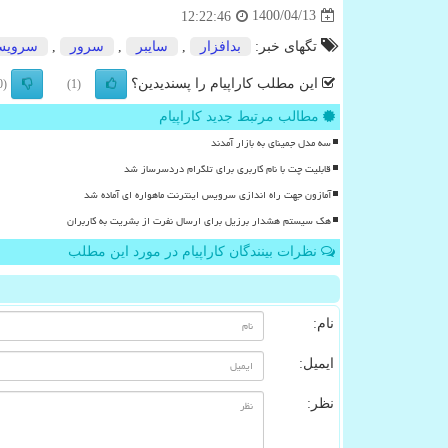
1400/04/13
12:22:46
تگهای خبر:
بدافزار
,
سایبر
,
سرور
,
سروی
این مطلب کاراپیام را پسندیدین؟
(0)
(1)
مطالب مرتبط جدید کاراپیام
سه مدل جمینای به بازار آمدند
قابلیت چت با نام کاربری برای تلگرام دردسرساز شد
آمازون جهت راه اندازی سرویس اینترنت ماهواره ای آماده شد
هک سیستم هشدار برزیل برای ارسال نفرت از بشریت به کاربران
نظرات بینندگان کاراپیام در مورد این مطلب
نام:
ایمیل:
نظر: