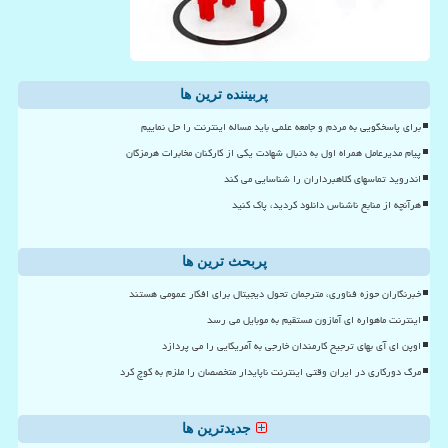
پربیننده ترین ها
برای پاسخگویی به مردم و جامعه علمی باید مساله اینترنت را حل نماییم
پیام مدیرعامل همراه اول به دنبال شهادت یکی از کارکنان مخابرات هرمزگان
اندروید تماسهای کلاهبرداران را شناسایی می کند
هرآنچه از منابع ناشناس دانلود کردید، پاک کنید
پربحث ترین ها
خبرنگاران حوزه فناوری، مترجمان تحول دیجیتال برای افکار عمومی هستند
اینترنت ماهواره ای آمازون مستقیم به موبایل می رسد
اوپن ای آی بهای ترجیح کارمندان خارجی به آمریکایی را می پردازد
مرگ دورکاری در ایران وقتی اینترنت ناپایدار متخصصان را ملزم به کوچ کرد
جدیدترین ها