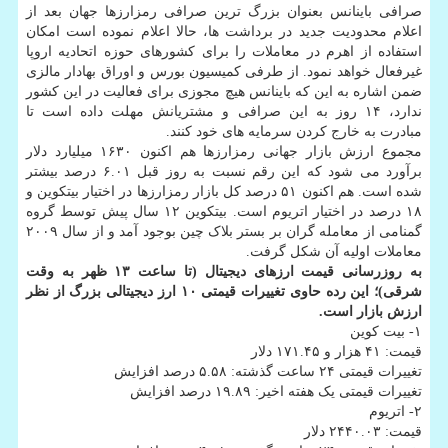
صرافی باینانس بعنوان بزرگ ترین صرافی رمزارزها جهان بعد از
اعلام محدودیت جدید در برداشت ها، حالا اعلام نموده است امکان
استفاده از اهرم در معاملات را برای کشورهای حوزه اتحادیه اروپا
غیرفعال خواهد نمود. از طرفی کمیسیون بورس و اوراق بهادار مالزی
ضمن اشاره به این که باینانس هیچ مجوزی برای فعالیت در این کشور
ندارد، ۱۴ روز به این صرافی و مشتریانش مهلت داده است تا
مبادرت به خارج کردن سرمایه های خود کنند.
مجموع ارزش بازار جهانی رمزارزها هم اکنون ۱۶۳۰ میلیارد دلار
برآورد می شود که این رقم نسبت به روز قبل ۶.۰۱ درصد بیشتر
شده است. هم اکنون ۵۱ درصد کل بازار رمزارزها در اختیار بیتکوین و
۱۸ درصد در اختیار اتریوم است. بیتکوین ۱۲ سال پیش توسط گروه
گمنامی از معامله گران بر بستر بلاک چین بوجود آمد و از سال ۲۰۰۹
معاملات اولیه آن شکل گرفت.
به روزرسانی قیمت ارزهای دیجیتال (تا ساعت ۱۳ ظهر به وقت
شرقی)؛ این رده حاوی تغییرات قیمتی ۱۰ ارز دیجیتالی بزرگ از نظر
ارزش بازار است.
۱- بیت کوین
قیمت: ۴۱ هزار و ۱۷۱.۴۵ دلار
تغییرات قیمتی ۲۴ ساعت گذشته: ۵.۵۸ درصد افزایش
تغییرات قیمتی یک هفته اخیر: ۱۹.۸۹ درصد افزایش
۲- اتریوم
قیمت: ۲۴۴۰.۰۳ دلار