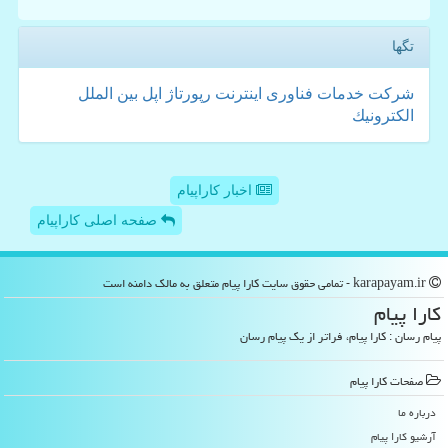
تگها
شركت
خدمات
فناوری
اینترنت
رپورتاژ
اپل
بین الملل
الكترونیك
اخبار کاراپیام
صفحه اصلی کاراپیام
karapayam.ir - تمامی حقوق سایت كارا پیام متعلق به مالک دامنه است
كارا پیام
پیام رسان : کارا پیام، فراتر از یک پیام رسان
صفحات كارا پیام
درباره ما
آرشیو كارا پیام