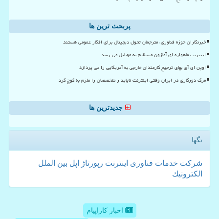
پربحث ترین ها
خبرنگاران حوزه فناوری، مترجمان تحول دیجیتال برای افکار عمومی هستند
اینترنت ماهواره ای آمازون مستقیم به موبایل می رسد
اوپن ای آی بهای ترجیح کارمندان خارجی به آمریکایی را می پردازد
مرگ دورکاری در ایران وقتی اینترنت ناپایدار متخصصان را ملزم به کوچ کرد
جدیدترین ها
تگها
شركت
خدمات
فناوری
اینترنت
رپورتاژ
اپل
بین الملل
الكترونیك
اخبار کاراپیام