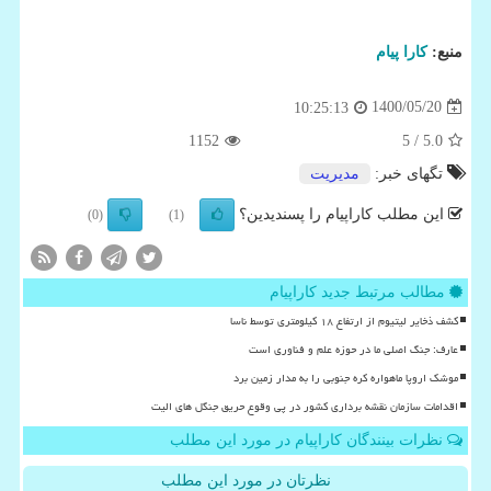
منبع:
كارا پیام
1400/05/20
10:25:13
1152
/ 5
5.0
تگهای خبر:
مدیریت
این مطلب کاراپیام را پسندیدین؟
(0)
(1)
مطالب مرتبط جدید کاراپیام
کشف ذخایر لیتیوم از ارتفاع ۱۸ کیلومتری توسط ناسا
عارف: جنگ اصلی ما در حوزه علم و فناوری است
موشک اروپا ماهواره کره جنوبی را به مدار زمین برد
اقدامات سازمان نقشه برداری کشور در پی وقوع حریق جنگل های الیت
نظرات بینندگان کاراپیام در مورد این مطلب
نظرتان در مورد این مطلب