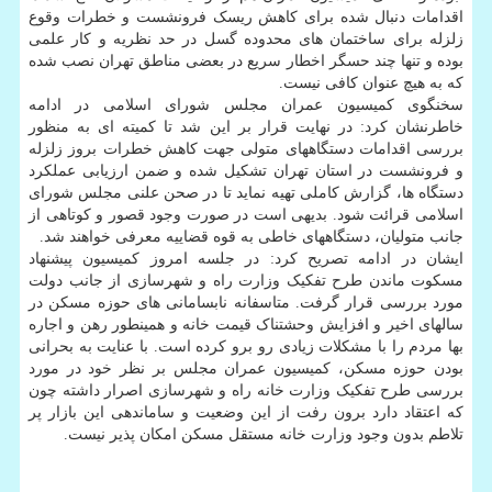
اقدامات دنبال شده برای کاهش ریسک فرونشست و خطرات وقوع
زلزله برای ساختمان های محدوده گسل در حد نظریه و کار علمی
بوده و تنها چند حسگر اخطار سریع در بعضی مناطق تهران نصب شده
که به هیچ عنوان کافی نیست.
سخنگوی کمیسیون عمران مجلس شورای اسلامی در ادامه
خاطرنشان کرد: در نهایت قرار بر این شد تا کمیته ای به منظور
بررسی اقدامات دستگاههای متولی جهت کاهش خطرات بروز زلزله
و فرونشست در استان تهران تشکیل شده و ضمن ارزیابی عملکرد
دستگاه ها، گزارش کاملی تهیه نماید تا در صحن علنی مجلس شورای
اسلامی قرائت شود. بدیهی است در صورت وجود قصور و کوتاهی از
جانب متولیان، دستگاههای خاطی به قوه قضاییه معرفی خواهند شد.
ایشان در ادامه تصریح کرد: در جلسه امروز کمیسیون پیشنهاد
مسکوت ماندن طرح تفکیک وزارت راه و شهرسازی از جانب دولت
مورد بررسی قرار گرفت. متاسفانه نابسامانی های حوزه مسکن در
سالهای اخیر و افزایش وحشتناک قیمت خانه و همینطور رهن و اجاره
بها مردم را با مشکلات زیادی رو برو کرده است. با عنایت به بحرانی
بودن حوزه مسکن، کمیسیون عمران مجلس بر نظر خود در مورد
بررسی طرح تفکیک وزارت خانه راه و شهرسازی اصرار داشته چون
که اعتقاد دارد برون رفت از این وضعیت و ساماندهی این بازار پر
تلاطم بدون وجود وزارت خانه مستقل مسکن امکان پذیر نیست.