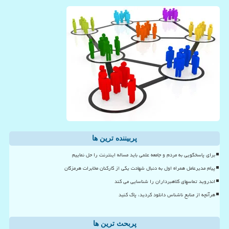
پربیننده ترین ها
برای پاسخگویی به مردم و جامعه علمی باید مساله اینترنت را حل نماییم
پیام مدیرعامل همراه اول به دنبال شهادت یکی از کارکنان مخابرات هرمزگان
اندروید تماسهای کلاهبرداران را شناسایی می کند
هرآنچه از منابع ناشناس دانلود کردید، پاک کنید
پربحث ترین ها