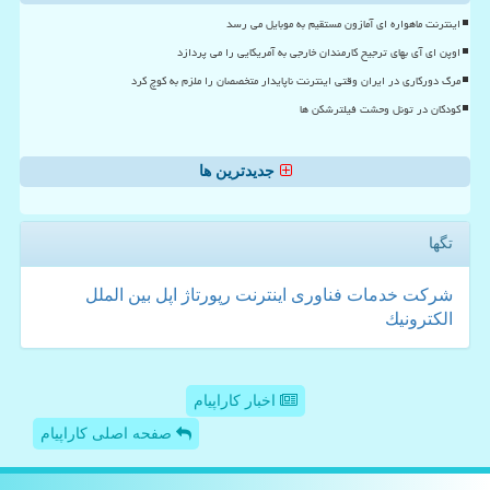
اینترنت ماهواره ای آمازون مستقیم به موبایل می رسد
اوپن ای آی بهای ترجیح کارمندان خارجی به آمریکایی را می پردازد
مرگ دورکاری در ایران وقتی اینترنت ناپایدار متخصصان را ملزم به کوچ کرد
کودکان در تونل وحشت فیلترشکن ها
جدیدترین ها
تگها
شركت
خدمات
فناوری
اینترنت
رپورتاژ
اپل
بین الملل
الكترونیك
اخبار کاراپیام
صفحه اصلی کاراپیام