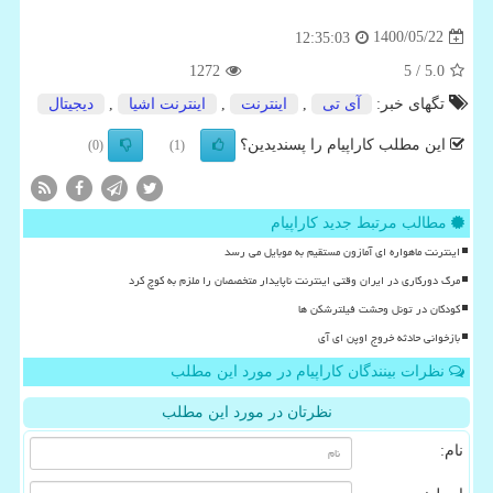
1400/05/22
12:35:03
1272
/ 5
5.0
تگهای خبر:
آی تی
,
اینترنت
,
اینترنت اشیا
,
دیجیتال
این مطلب کاراپیام را پسندیدین؟
(0)
(1)
مطالب مرتبط جدید کاراپیام
اینترنت ماهواره ای آمازون مستقیم به موبایل می رسد
مرگ دورکاری در ایران وقتی اینترنت ناپایدار متخصصان را ملزم به کوچ کرد
کودکان در تونل وحشت فیلترشکن ها
بازخوانی حادثه خروج اوپن ای آی
نظرات بینندگان کاراپیام در مورد این مطلب
نظرتان در مورد این مطلب
نام: