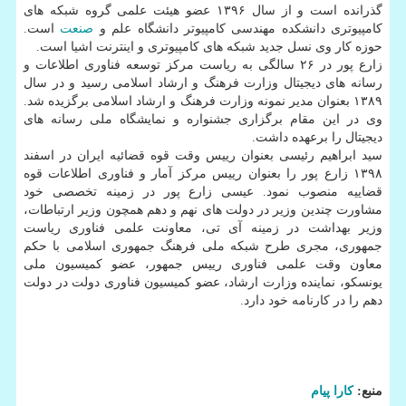
گذرانده است و از سال ۱۳۹۶ عضو هیئت علمی گروه شبکه های
کامپیوتری دانشکده مهندسی کامپیوتر دانشگاه علم و
صنعت
است.
حوزه کار وی نسل جدید شبکه های کامپیوتری و اینترنت اشیا است.
زارع پور در ۲۶ سالگی به ریاست مرکز توسعه فناوری اطلاعات و
رسانه های دیجیتال وزارت فرهنگ و ارشاد اسلامی رسید و در سال
۱۳۸۹ بعنوان مدیر نمونه وزارت فرهنگ و ارشاد اسلامی برگزیده شد.
وی در این مقام برگزاری جشنواره و نمایشگاه ملی رسانه های
دیجیتال را برعهده داشت.
سید ابراهیم رئیسی بعنوان رییس وقت قوه قضائیه ایران در اسفند
۱۳۹۸ زارع پور را بعنوان رییس مرکز آمار و فناوری اطلاعات قوه
قضاییه منصوب نمود. عیسی زارع پور در زمینه تخصصی خود
مشاورت چندین وزیر در دولت های نهم و دهم همچون وزیر ارتباطات،
وزیر بهداشت در زمینه آی تی، معاونت علمی فناوری ریاست
جمهوری، مجری طرح شبکه ملی فرهنگ جمهوری اسلامی با حکم
معاون وقت علمی فناوری رییس جمهور، عضو کمیسیون ملی
یونسکو، نماینده وزارت ارشاد، عضو کمیسیون فناوری دولت در دولت
دهم را در کارنامه خود دارد.
منبع:
كارا پیام