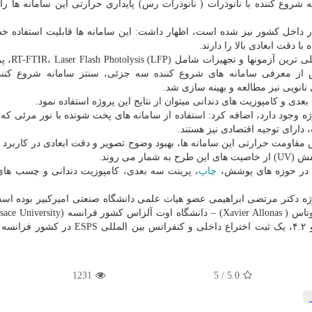
شروع کننده با نانوذرات ( نانوذرات رس) پایداری حرارتی این سامانه ها را
در داخل کشور نیز شده است، اظهار داشت: این سامانه ها قابلیت استفاده خص
 دقت ابعادی بالا را دارند.
محقق دانشگاه صنعتی امیرکبیر اشاره
ورئومتری (photo-rheometry) بودند. پس از معرفی سامانه های شروع کننده سه جزئی، سنتز سامانه شروع 
نانویی نیز مطالعه و بهینه سازی شد.
ی و کامپوزیت های دندانی میتوان از نتایج این پروژه استفاده نمود.
وژه وجود دارد، اضافه کرد: استفاده از سامانه های پخت شونده با نور مرئی که
ارای توجیه اقتصادی نیز هستند.
مقاومت حرارتی این سامانه ها، بهبود وضوح تصویر و دقت ابعادی در کاربرد
می روند.
ژه در حوزه های پوشش،
چاپ
، پرینت سه بعدی، کامپوزیت دندانی و چسب ها
پروژه دکتر مرتضی ابراهیمی عضو هیات علمی دانشگاه صنعتی امیرکبیر بوده اس
بوده است. از این پروژه ۲ مقاله ISI با ضریب تاثیر ۳.۶ و ۴.۲، یک ثبت اختراع داخلی و کنفران
1231
/ 5
5.0