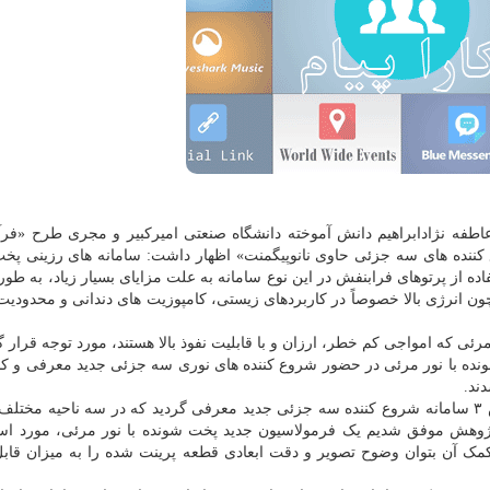
 عاطفه نژادابراهیم دانش آموخته دانشگاه صنعتی امیرکبیر و مجری طرح «فرآ
ع کننده های سه جزئی حاوی نانوپیگمنت» اظهار داشت: سامانه های رزینی پخ
 (UV) پخت می شوند. استفاده از پرتوهای فرابنفش در این نوع سامانه به علت مزایای بسیار زیاد، به 
چون انرژی بالا خصوصاً در کاربردهای زیستی، کامپوزیت های دندانی و محدودیت 
رئی که امواجی کم خطر، ارزان و با قابلیت نفوذ بالا هستند، مورد توجه قرار گ
ونده با نور مرئی در حضور شروع کننده های نوری سه جزئی جدید معرفی و کارب
ند.
محقق دانشگاه صنعتی امیرکبیر عنوان کرد: در این پژوهش ۳ سامانه شروع کننده سه جزئی جدید معرفی گردید که در سه ناحیه 
 پژوهش موفق شدیم یک فرمولاسیون جدید پخت شونده با نور مرئی، مورد است
 DLP معرفی نماییم که به کمک آن بتوان وضوح تصویر و دقت ابعادی قطعه پرینت شده را به میزان ق