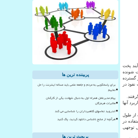
یند پخت
ت شونده
پربیننده ترین ها
طور گسترده
برای پاسخگویی به مردم و جامعه علمی باید مساله اینترنت را حل
نفوذ در
نماییم
رفتند.
پیام مدیرعامل همراه اول به دنبال شهادت یکی از کارکنان
مخابرات هرمزگان
رد آنها
اندروید تماسهای کلاهبرداران را شناسایی می کند
مختلف از طول
هرآنچه از منابع ناشناس دانلود کردید، پاک کنید
فاده در
ابل توجهی
پربحث ترین ها