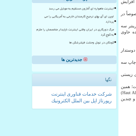
 افزایش
اینترنت ماهواره ای آمازون مستقیم به موبایل می رسد
وصاً در
اوپن ای آی بهای ترجیح کارمندان خارجی به آمریکایی را می
پردازد
 کرد: در این راه اصلی ترین آزمونها و تجهیزات شامل RT-FTIR، Laser Flash Photolysis (LFP)، پرینتر سه
مرگ دورکاری در ایران وقتی اینترنت ناپایدار متخصصان را ملزم
کننده حاوی
به کوچ کرد
کودکان در تونل وحشت فیلترشکن ها
 دوستدار
جدیدترین ها
 چاپ سه
ی زیستی
تگها
ت؛ همین
طور استاد دوره فرصت مطالعاتی پروژه پرفسور زاویر آلوناس ( Xavier Allonas) – دانشگاه اوت آلزاس کشور فرانسه (Haut Alsace University)
شركت
خدمات
فناوری
اینترنت
س بین المللی ESPS در کشور فرانسه و چندین
رپورتاژ
اپل
بین الملل
الكترونیك