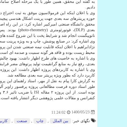
به گفته این محقق، همین طور با یک مرحله اصلاح سامانه 
دادیم.
وی با اعلان اینکه این فرمولاسیون موفق به ثبت اختراع 
حوزه پرینترهای سه بعدی جهت پرینت اشکال هندسی پیچیده با
بعدی (DLP)، فوت
نانوپیگمنت انجام شد و شرایط پخت با این شروع کننده های 
وی اشاره کرد: در صنایع پوشش، چاپ و به ویژه پرینت سه بعد
نژادابراهیم با اعلان اینکه قابلیت نیمه صنعتی شدن این پر
محیط زیست بوده و فاقد هر گونه سمیت و صدمه ای است، د
وی با اشاره به خاصیت های طرح اظهار داشت: بهبود چالش 
بعدی، رفع نیاز به منابع گرانقیمت تولید پرتوهای مضر فرابنفش (UV) از خاصیت های این طرح به شمار 
وی با اشاره به کاربردهای پروژه اظهار داشت: این پرو
کاربرد دارد که بطور ویژه پرینتر سه بعدی مطالعه شد.
به گزارش کارا پیام به نقل از مهر، استاد راهنمای این 
کنفرانس و مقالات علمی پژوهشی دیگر انتشار یافته است.
1400/05/23
11:24:02
تگهای خبر:
بین الملل
,
چاپ
,
صنعت
,
كاربر