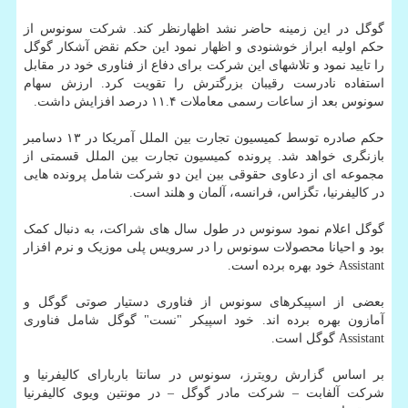
گوگل در این زمینه حاضر نشد اظهارنظر کند. شرکت سونوس از
حکم اولیه ابراز خوشنودی و اظهار نمود این حکم نقض آشکار گوگل
را تایید نمود و تلاشهای این شرکت برای دفاع از فناوری خود در مقابل
استفاده نادرست رقیبان بزرگترش را تقویت کرد. ارزش سهام
سونوس بعد از ساعات رسمی معاملات ۱۱.۴ درصد افزایش داشت.
حکم صادره توسط کمیسیون تجارت بین الملل آمریکا در ۱۳ دسامبر
بازنگری خواهد شد. پرونده کمیسیون تجارت بین الملل قسمتی از
مجموعه ای از دعاوی حقوقی بین این دو شرکت شامل پرونده هایی
در کالیفرنیا، تگزاس، فرانسه، آلمان و هلند است.
گوگل اعلام نمود سونوس در طول سال های شراکت، به دنبال کمک
بود و احیانا محصولات سونوس را در سرویس پلی موزیک و نرم افزار
Assistant خود بهره برده است.
بعضی از اسپیکرهای سونوس از فناوری دستیار صوتی گوگل و
آمازون بهره برده اند. خود اسپیکر "نست" گوگل شامل فناوری
Assistant گوگل است.
بر اساس گزارش رویترز، سونوس در سانتا باربارای کالیفرنیا و
شرکت آلفابت – شرکت مادر گوگل – در مونتین ویوی کالیفرنیا