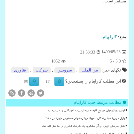
مستقر است.
منبع:
كارا پیام
1400/05/23
21:53:33
1052
/ 5
5.0
تگهای خبر:
بین الملل
,
سرویس
,
شركت
,
فناوری
این مطلب کاراپیام را پسندیدین؟
(0)
(1)
مطالب مرتبط جدید کاراپیام
اوپن ای آی بهای ترجیح کارمندان خارجی به آمریکایی را می پردازد
پاول دوروف به برندگان المپیاد جهانی هوش مصنوعی جایزه می دهد
عامل سرکش اوپن ای آی مشتری یک شرکت فناوری را به خطر انداخت
بازاریاب ها کف بازار اینترنت پرو می فروشند