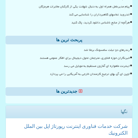
پیام مدیرعامل همراه اول به دنبال شهادت یکی از کارکنان مخابرات هرمزگان
اندروید تماسهای کلاهبرداران را شناسایی می کند
هرآنچه از منابع ناشناس دانلود کردید، پاک کنید
پربحث ترین ها
رندرهای دو تبلت سامسونگ برملا شد
خبرنگاران حوزه فناوری، مترجمان تحول دیجیتال برای افکار عمومی هستند
اینترنت ماهواره ای آمازون مستقیم به موبایل می رسد
اوپن ای آی بهای ترجیح کارمندان خارجی به آمریکایی را می پردازد
جدیدترین ها
تگها
شركت
خدمات
فناوری
اینترنت
رپورتاژ
اپل
بین الملل
الكترونیك