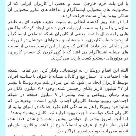
با این پلت فرم خارجی است و بعضی از کاربران ایرانی که از
محدودیت های محتوایی اینستاگرام و مداخله های مکرر محتوایی آن
شاکی بودند به آن سمت حرکت کردند.
اما در چند روز گذشته اتفاقی به نسبت عجیب هجمه ای به ظاهر
سازمان یافته را به سمت این پلت فرم داخلی ایجاد کرد که واکنش
هایی را به دنبال داشت. بعضی از کاربران شبکه اجتماعی اینستاگرام
از وجود حساب کاربری با نام مشابه و محتواهای خودشان در این پلت
فرم داخلی خبر دادند. اتفاقی که پیش از این توسط بعضی از سایت
های مشابه اینستاگرام می افتاد که با کپی کردن یک حساب کاربری،
در موتورهای جستجو کسب بازدید می کردند.
البته این اقدام روبیکا را به توضیحاتی وادار کرد: «در تمامی شبکه
های اجتماعی، بی شمار پیج و کانال، مشابه با عنوان یا شناسه افراد،
توسط کاربران ایجاد می شود که این امر در پلت فرم روبیکا با بیشتر
از ۴۷ میلیون کاربر یکتای رجیستر شده، وجود ۷.۶ میلیون کانال در
پیام رسان روبیکس و ثبت بیشتر از ۹ میلیون صفحه در شبکه
اجتماعی روبینو توسط کاربران اجتناب ناپذیر است.» توضیحاتی که
شاید خود روبیکا را هم به سادگی قانع نکرد چنانکه در انتهای بیانیه از
کاربران کمک خواست تا جهت بهبود فرایند ثبت کانال، پیشنهاد بدهند!
اما آنچه امروز بیشتر از حواشی پیشین باعث داغ شدن فضا شد،
اظهار نظر خارج از عرف و احتمالاً خارج از قاعده و قانون سازمان
تنظیم مقررات صوت و تصویر فراگیر بود.