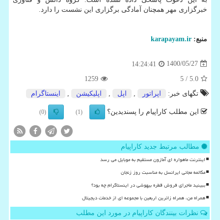
خبرگزاری مهر همچنان آمادگی برگزاری این نشست را دارد.
منبع:
karapayam.ir
1400/05/27
14:24:41
1259
/ 5
5.0
تگهای خبر:
اپراتور
,
اپل
,
اپلیكیشن
,
اینستاگرام
این مطلب کاراپیام را پسندیدین؟
(0)
(1)
مطالب مرتبط جدید کاراپیام
اینترنت ماهواره ای آمازون مستقیم به موبایل می رسد
مکالمه مجانی ایرانسل به مناسبت روز زنجان
ببینید ماجرای فروش قطره بیهوشی در اینستاگرام چه بود؟
همراه من، همراه زائرین اربعین با مجموعه ای از خدمات دیجیتال
نظرات بینندگان کاراپیام در مورد این مطلب