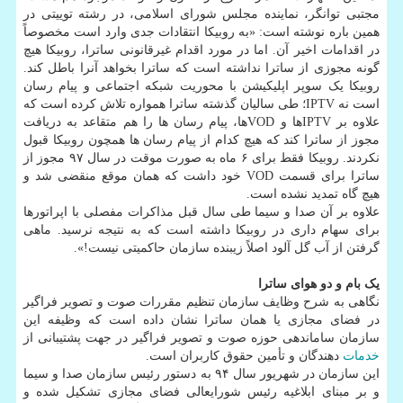
مجتبی توانگر، نماینده مجلس شورای اسلامی، در رشته توییتی در
همین باره نوشته است: «به روبیکا انتقادات جدی وارد است مخصوصاً
در اقدامات اخیر آن. اما در مورد اقدام غیرقانونی ساترا، روبیکا هیچ
گونه مجوزی از ساترا نداشته است که ساترا بخواهد آنرا باطل کند.
روبیکا یک سوپر اپلیکیشن با محوریت شبکه اجتماعی و پیام رسان
است نه IPTV؛ طی سالیان گذشته ساترا همواره تلاش کرده است که
علاوه بر IPTVها و VODها، پیام رسان ها را هم متقاعد به دریافت
مجوز از ساترا کند که هیچ کدام از پیام رسان ها همچون روبیکا قبول
نکردند. روبیکا فقط برای ۶ ماه به صورت موقت در سال ۹۷ مجوز از
ساترا برای قسمت VOD خود داشت که همان موقع منقضی شد و
هیچ گاه تمدید نشده است.
علاوه بر آن صدا و سیما طی سال قبل مذاکرات مفصلی با اپراتورها
برای سهام داری در روبیکا داشته است که به نتیجه نرسید. ماهی
گرفتن از آب گل آلود اصلاً زیبنده سازمان حاکمیتی نیست!».
یک بام و دو هوای ساترا
نگاهی به شرح وظایف سازمان تنظیم مقررات صوت و تصویر فراگیر
در فضای مجازی یا همان ساترا نشان داده است که وظیفه این
سازمان ساماندهی حوزه صوت و تصویر فراگیر در جهت پشتیبانی از
خدمات
دهندگان و تأمین حقوق کاربران است.
این سازمان در شهریور سال ۹۴ به دستور رئیس سازمان صدا و سیما
و بر مبنای ابلاغیه رئیس شورایعالی فضای مجازی تشکیل شده و