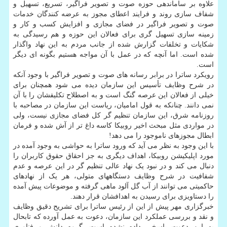
علاوه بر ساماندهی حوزه صوت و تصویر فراگیر، تسریع، تسهیل و
شفاف سازی روند و فرایند اعطای مجوز به عرضه کنندگان خدمات
صوت و تصویر فراگیر در فضای مجازی و افزایش کسب و کار و
زمینه سازی تسهیل گری برای فعالان این حوزه و هم رسیدگی به
شکایات و تخلفات گزارش شده از جانب مردم به این نهاد واگذار
شده است. اما آنچه که در عمل با آن مواجه هستیم بگونه ای دیگر
است.
رویکرد ساترا در برابر رسانه های صوت و تصویر فراگیر با وجود آنکه
در شرح وظایف تأسیس این سازمان دیده می شود همچنان برای
خیلی از فعالان این عرصه گنگ است و به اصطلاح تکلیفشان را با آن
نمی دانند. چنانکه به قول امامیان، ریاست این سازمان در مصاحبه با
روزنامه شرق، این سازمان تنظیم گر کل فضای مجازی نیست، ولی
در مواردی مثل مبحث اخیر روبیکا کاسه داغ تر از آش شده و فرمان
ابطال مجوزهای ناموجود را می دهد!
با این وجود به نظر می آید که ورود ساترا به حواشی به وجود آمده در
مورد اپلیکیشن روبیکا، اهداف دیگری به جز احقاق حقوق کاربران را
دنبال می کند و در نبود یک نهاد عالی تنظیم گر در این عرصه و عدم
شفافیت در شرح وظایف دستگاههای متولی، هر یک از نهادهای
حاکمیتی می توانند از آب گل آلود ماهی گرفته و موضوعات پیش آمده
را دستاویزی برای رسیدن به اهدافشان قرار دهند.
خبرگزاری مهر پیش از این از رئیس ساترا برای تشریح دقیق وظایف
و نقد و بررسی عملکرد این سازمان، دعوت به عمل آورده که تابحال
به این دعوت پاسخی داده نشده است. گروه دانش و فناوری