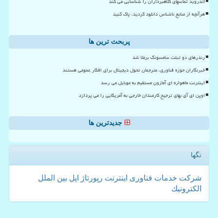
اندروید تماسهای کلاهبرداران را شناسایی می کند
هرآنچه از منابع ناشناس دانلود کردید، پاک کنید
پربحث ترین ها
رندرهای دو تبلت سامسونگ برملا شد
خبرنگاران حوزه فناوری، مترجمان تحول دیجیتال برای افکار عمومی هستند
اینترنت ماهواره ای آمازون مستقیم به موبایل می رسد
اوپن ای آی بهای ترجیح کارمندان خارجی به آمریکایی را می پردازد
جدیدترین ها
تگها
شركت
خدمات
فناوری
اینترنت
رپورتاژ
اپل
بین الملل
الكترونیك