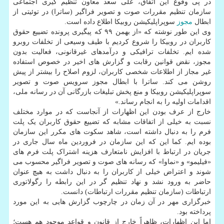
در پی وقوع این اتفاق، علی سعد معاون تنظیم گیری اجتماعی
سازمان تنظیم مقررات صوت و تصویر فراگیر (ساترا) در توئیتی از
ابطال
مجوز
سوپراپلیکیشن روبیکا اطلاع داده است.
وی این طور نوشته که «از بهمن ۹۹ که پیگیری پرونده تضییع حقوق
کاربران در روبیکا را شروع کردیم با طیف وسیعی از تخلفات روبرو
شده ایم. تخلفات ترافیکی و درآمدهای غیرقانونی، فعالیت بدون
مجوز، نقض قوانین رقابت و گزارش های اخیر در خصوص استفاده
غیر مجاز از اطلاعات شخصی کاربران، لزوم اصلاح را بیشتر از پیش
روشن می کند. ساترا با ابطال مجوز سرویس صوت و تصویر
سوپراپلیکیشن روبیکا و منع پخش تبلیغات بازرگانی آن در رسانه ملی،
اقدامات اولیه را به انجام رساند.»
خارج از عرف بودن این اظهارات از آنجاست که در موارد مختلف
نسبت به خیلی از اتفاقات مشابه که تضییع حقوق کاربران یک پلت
فرم را به دنبال داشته است، شاهد سکوت های مکرر این سازمان
بوده ایم. کما این که این سازمان در فروردین ماه سال جاری در
جریان در ارتباط با افزایش نامتعارف هزینه اشتراک پلت فرم های
«فیلیمو» و «نماوا» که رسانه های صوت و تصویر فراگیر محسوب می
شوند و اعتراض خیلی از کاربران را به دنبال داشت به هیچ عنوان
حاضر به ورود نشد و نهاد تنظیم گر در این رابطه را رگولاتوری
ارتباطات (سازمان تنظیم مقررات ارتباطات) دانست.
خبرگزاری مهر در آن زمان در چارچوب گزارش هایی به این مورد
پرداخته بود.
اما این اظهارات، ظاهراً خارج از قانون و قواعد موجود هم هست؛