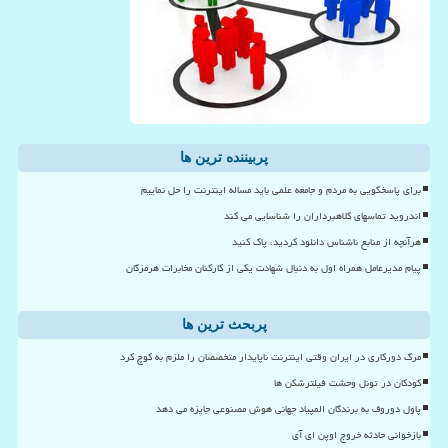
پربیننده ترین ها
برای پاسخگویی به مردم و جامعه علمی باید مساله اینترنت را حل نماییم
اندروید تماسهای کلاهبرداران را شناسایی می کند
هرآنچه از منابع ناشناس دانلود کردید، پاک کنید
پیام مدیرعامل همراه اول به دنبال شهادت یکی از کارکنان مخابرات هرمزگان
پربحث ترین ها
مرگ دورکاری در ایران وقتی اینترنت ناپایدار متخصصان را ملزم به کوچ کرد
کودکان در تونل وحشت فیلترشکن ها
پاول دوروف به برندگان المپیاد جهانی هوش مصنوعی جایزه می دهد
بازخوانی حادثه خروج اوپن ای آی