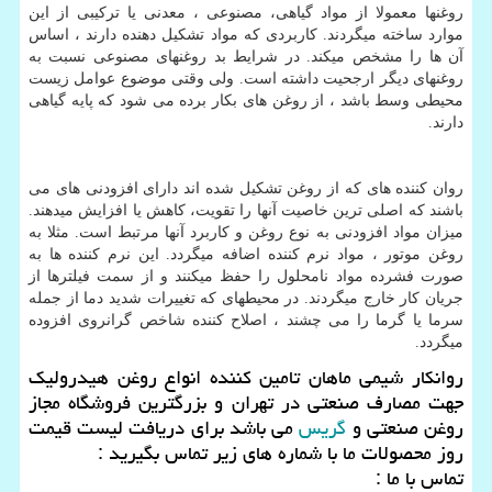
روغنها معمولا از مواد گیاهی، مصنوعی ، معدنی یا ترکیبی از این
موارد ساخته میگردند. کاربردی که مواد تشکیل دهنده دارند ، اساس
آن ها را مشخص میکند. در شرایط بد روغنهای مصنوعی نسبت به
روغنهای دیگر ارجحیت داشته است. ولی وقتی موضوع عوامل زیست
محیطی وسط باشد ، از روغن های بکار برده می شود که پایه گیاهی
دارند.
روان کننده های که از روغن تشکیل شده اند دارای افزودنی های می
باشند که اصلی ترین خاصیت آنها را تقویت، کاهش یا افزایش میدهند.
میزان مواد افزودنی به نوع روغن و کاربرد آنها مرتبط است. مثلا به
روغن موتور ، مواد نرم کننده اضافه میگردد. این نرم کننده ها به
صورت فشرده مواد نامحلول را حفظ میکنند و از سمت فیلترها از
جریان کار خارج میگردند. در محیطهای که تغییرات شدید دما از جمله
سرما یا گرما را می چشند ، اصلاح کننده شاخص گرانروی افزوده
میگردد.
روانکار شیمی ماهان تامین کننده انواع روغن هیدرولیک
جهت مصارف صنعتی در تهران و بزرگترین فروشگاه مجاز
روغن صنعتی و
گریس
می باشد برای دریافت لیست قیمت
روز محصولات ما با شماره های زیر تماس بگیرید :
تماس با ما :