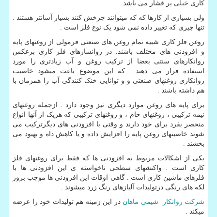
کاری خیلی پر فشار می باشد .
ولی بسیاری از کارها که که میتوانند چرخش کنند بسیار آسانتر هستند .
تنها چیزی که تغییر داده نمی شود یک نوع فلز است .
روغن فلز کاری شبیه تمام روغن های صنعتی فرمولی از روغنهای پایه
و افزودنی های مختلف باشند. در روانسازهای فلز کاری برعکس
روانکارهای سنتی بعضا از ترکیب روغن و آب زیادتری را مورد
استفاده قرار می دهند . که این موضوع باعث میشود خاصیت
روانکاری روغنهای صنعتی و و توانایی خنک کنندگی آب را همزمان با
هم داشته باشند .
برای پایه های روغن موارد دیگری نیز وجود دارد . ازجمله روغنهای
نیمه ترکیبی ، روغنهای خام ، و روغنهای ترکیبی که هریک از آنها انواع
منحصر بفرد برای خود دارند و وقتی با افزودنی های دیگرترکیب می
شوند خاصیتهای روغن پایه را افزایش داده و یا کاهش داه و بهبود می
بخشند .
یکی از اشکالات مربوط به افزودنی ها که فقط برای روغنهای فلز
کاری است . واکنشهای سطحی ناخواسته ی این افزودنی ها با
فلزهای ماشین کاری است . گاهی اوقات این افزودنی ها موجب بروز
لکه های رنگی درتولیدات آلیازهای رنگ زرد میشوند .
شرکت روانکار شیمی ماهان
در این زمینه هم تولیدات خود را عرضه
میکند .