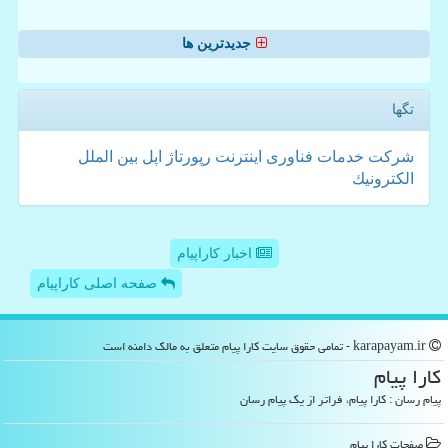
جدیدترین ها
تگها
شركت
خدمات
فناوری
اینترنت
رپورتاژ
اپل
بین الملل
الكترونیك
اخبار کاراپیام
صفحه اصلی کاراپیام
karapayam.ir - تمامی حقوق سایت كارا پیام متعلق به مالک دامنه است
كارا پیام
پیام رسان : کارا پیام، فراتر از یک پیام رسان
صفحات كارا پیام