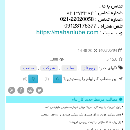
تماس با ما :
شماره تماس : ۷۴۳۰۴-۰۲۱
شماره تماس : 22020058-021
تلفن همراه : 09123178377
وب سایت :
https://mahanlube.com
1400/06/04
14:48:20
1308
/ 5
5.0
تگهای خبر:
رپورتاژ
,
سایت
,
شركت
,
صنعت
این مطلب کاراپیام را پسندیدین؟
(0)
(1)
مطالب مرتبط جدید کاراپیام
پاول دوروف به برندگان المپیاد جهانی هوش مصنوعی جایزه می دهد
عامل سرکش اوپن ای آی مشتری یک شرکت فناوری را به خطر انداخت
بازاریاب ها کف بازار اینترنت پرو می فروشند
سه مدل جمینای به بازار آمدند