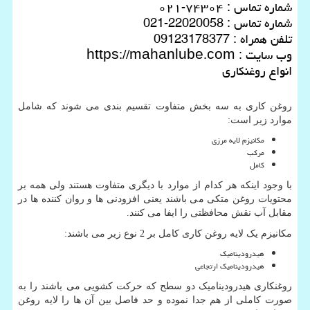
شماره تماس : ۷۴۳۰۴-۰۲۱
شماره تماس : 22020058-021
تلفن همراه : 09123178377
وب سایت :
https://mahanlube.com
انواع روغنکاری
روغن کاری به سه بخش متفاوت تقسیم بندی می شوند که شامل
موارد زیر است:
مکانیزم لایه مرزی
مرکب
کامل
با وجود اینکه هر کدام از موارد با دیگری متفاوت هستند ولی همه بر
محتویات روغن متکی می باشند یعنی افزودنی ها و روان کننده ها در
مقابل آب نقش محافظتی را ایفا می کنند.
مکانیزم یک لایه روغن کاری کامل بر 2 نوع زیر می باشند:
هیدرودینامیک
هیدرودینامیک ارتجاعی
روغنکاری هیدرودینامیک دو سطح که حرکت کشویی می باشند را به
صورت کاملی از هم جدا نموده و حد فاصل بین آن ها را لایه روغن