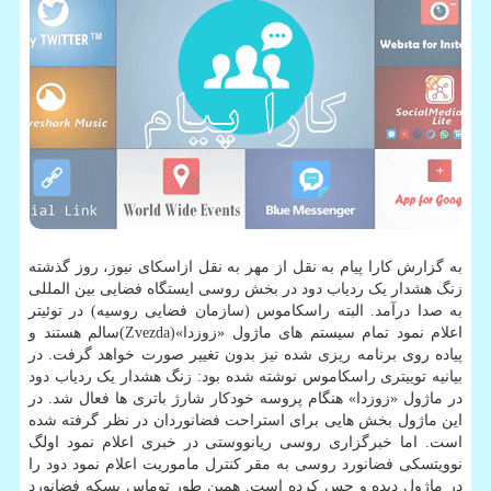
به گزارش کارا پیام به نقل از مهر به نقل ازاسکای نیوز، روز گذشته
زنگ هشدار یک ردیاب دود در بخش روسی ایستگاه فضایی بین المللی
به صدا درآمد. البته راسکاموس (سازمان فضایی روسیه) در توئیتر
اعلام نمود تمام سیستم های ماژول «زوزدا»(Zvezda)سالم هستند و
پیاده روی برنامه ریزی شده نیز بدون تغییر صورت خواهد گرفت. در
بیانیه توییتری راسکاموس نوشته شده بود: زنگ هشدار یک ردیاب دود
در ماژول «زوزدا» هنگام پروسه خودکار شارژ باتری ها فعال شد. در
این ماژول بخش هایی برای استراحت فضانوردان در نظر گرفته شده
است. اما خبرگزاری روسی ریانووستی در خبری اعلام نمود اولگ
نوویتسکی فضانورد روسی به مقر کنترل ماموریت اعلام نمود دود را
در ماژول دیده و حس کرده است. همین طور توماس پسکه فضانورد