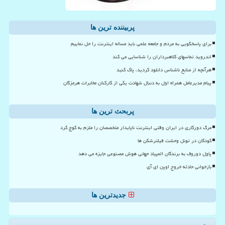
پربیننده ترین ها
برای پاسخگویی به مردم و جامعه علمی باید مساله اینترنت را حل نماییم
اندروید تماسهای کلاهبرداران را شناسایی می کند
هرآنچه از منابع ناشناس دانلود کردید، پاک کنید
پیام مدیرعامل همراه اول به دنبال شهادت یکی از کارکنان مخابرات هرمزگان
پربحث ترین ها
مرگ دورکاری در ایران وقتی اینترنت ناپایدار متخصصان را ملزم به کوچ کرد
کودکان در تونل وحشت فیلترشکن ها
پاول دوروف به برندگان المپیاد جهانی هوش مصنوعی جایزه می دهد
بازخوانی حادثه خروج اوپن ای آی
جدیدترین ها