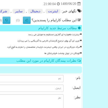
1400/06/20
21:00:04
تگهای خبر:
اینترنت
,
دیجیتال
,
سایبر
,
شرك
این مطلب کاراپیام را پسندیدین؟
(0)
(1)
مطالب مرتبط جدید کاراپیام
اینترنت ماهواره ای آمازون مستقیم به موبایل می رسد
اوپن ای آی بهای ترجیح کارمندان خارجی به آمریکایی را می پردازد
مرگ دورکاری در ایران وقتی اینترنت ناپایدار متخصصان را ملزم به کوچ کرد
کودکان در تونل وحشت فیلترشکن ها
نظرات بینندگان کاراپیام در مورد این مطلب
نام:
ایمیل:
نظر: