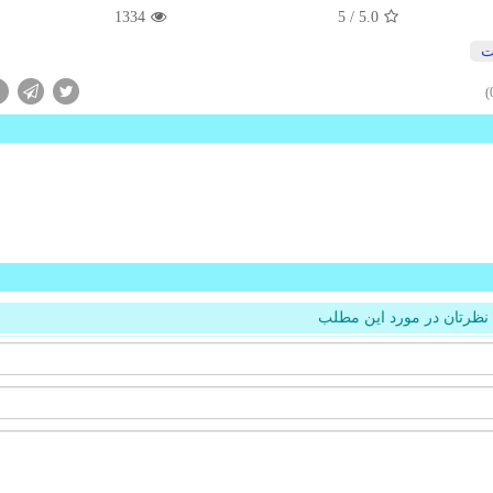
1334
/ 5
5.0
ت
نظرتان در مورد این مطلب