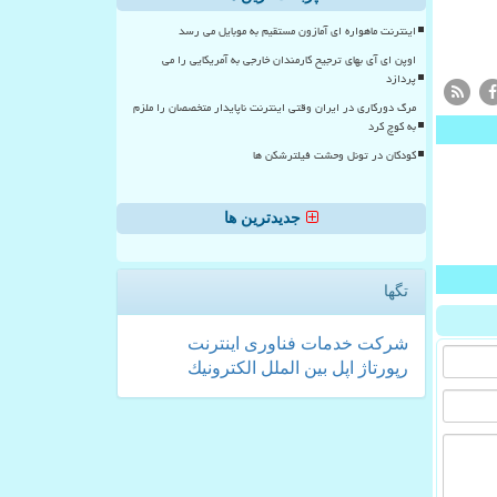
اینترنت ماهواره ای آمازون مستقیم به موبایل می رسد
اوپن ای آی بهای ترجیح کارمندان خارجی به آمریکایی را می
پردازد
مرگ دورکاری در ایران وقتی اینترنت ناپایدار متخصصان را ملزم
به کوچ کرد
کودکان در تونل وحشت فیلترشکن ها
جدیدترین ها
تگها
شركت
خدمات
فناوری
اینترنت
رپورتاژ
اپل
بین الملل
الكترونیك