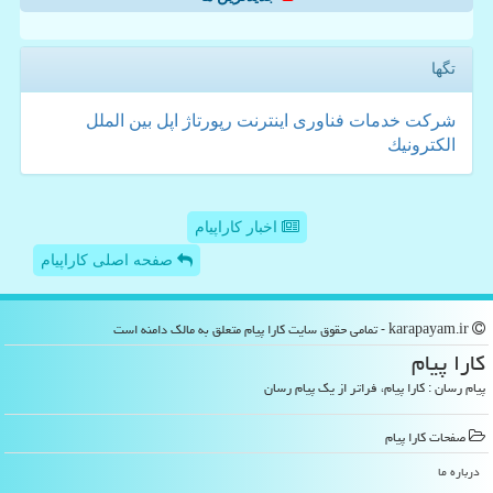
تگها
شركت
خدمات
فناوری
اینترنت
رپورتاژ
اپل
بین الملل
الكترونیك
اخبار کاراپیام
صفحه اصلی کاراپیام
karapayam.ir - تمامی حقوق سایت كارا پیام متعلق به مالک دامنه است
كارا پیام
پیام رسان : کارا پیام، فراتر از یک پیام رسان
صفحات كارا پیام
درباره ما