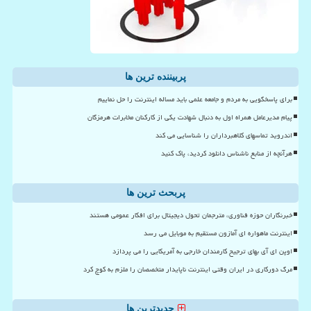
پربیننده ترین ها
برای پاسخگویی به مردم و جامعه علمی باید مساله اینترنت را حل نماییم
پیام مدیرعامل همراه اول به دنبال شهادت یکی از کارکنان مخابرات هرمزگان
اندروید تماسهای کلاهبرداران را شناسایی می کند
هرآنچه از منابع ناشناس دانلود کردید، پاک کنید
پربحث ترین ها
خبرنگاران حوزه فناوری، مترجمان تحول دیجیتال برای افکار عمومی هستند
اینترنت ماهواره ای آمازون مستقیم به موبایل می رسد
اوپن ای آی بهای ترجیح کارمندان خارجی به آمریکایی را می پردازد
مرگ دورکاری در ایران وقتی اینترنت ناپایدار متخصصان را ملزم به کوچ کرد
جدیدترین ها