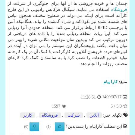
چمدان ها و خرده فروشی ها از آنها برای جلوگیری از سرقت از
فروشگاه
استفاده می نمایند. سیگنال فرکانس رادیویی در این طرح
کارآمد است برای اینکه می تواند در سطوح مختلف همچون لباس
های شسته نشده نیز نفوذ کند و شیء گمشده را بیابد. هنگامیکه آنتن
با برچسب RFID ارتباط برقرار می کند، منطقه حدودی آنرا ردیابی
می کند. این ربات منطقه ردیابی شده را با داده های دریافتی از
دوربین ترکیب می کند و بدین سان موقعیت مکانی شیء را بهتر می
توان یافت. بگفته پژوهشگران این سیستم را می توان در آینده در
انبارهای خرده فروشان آنلاین به کارگرفت، با کمک آن در یک کارخانه
تولید خودرو قطعات را نصب کرد یا به سالمندان کمک کرد کارهای
مختلف روزانه را انجام دهد.
منبع:
كارا پیام
1400/07/17
11:26:51
1597
/ 5
5.0
تگهای خبر:
آنلاین
,
شركت
,
فروشگاه
,
كاربر
این مطلب کاراپیام را پسندیدین؟
(0)
(1)