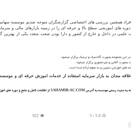
فراد همچنین بررسی های اختصاصی گزارشگران متوجه شدیم موسسه سهامیر
وره های اموزشی سطح بالا و حرفه ای را در زمینه بازارهای مالی و سرمای
یش از 120 عضو و هیئت علمی در داخل و خارج از کشور و دارا بودن شعب متعدد یکی از بهترین 
این مجموعه بصورت آکادمیک و ترمیک برگزار میشود .
بصورت آنلاین و غیرحضوری برگزار میشود .
 های اموزشی تدوین و به عموم ارائه شده است .
 علاقه مندان به بازار سرمایه استفاده از خدمات اموزش حرفه ای و موسسه
مراجعه به سایت رسمی موسسه به آدرس
SAHAMIR-AC.COM
از اطلاعات کامل و جامع و دوره های اموز
922
/ 5
5.0