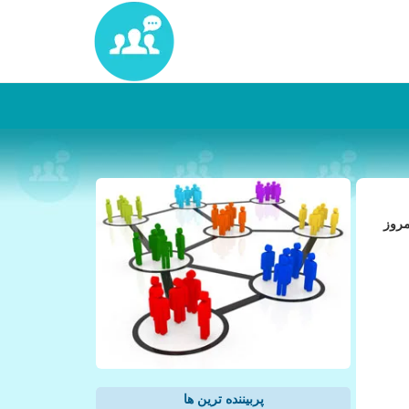
مروز
پربیننده ترین ها