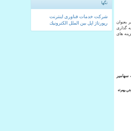
تگها
شركت
خدمات
فناوری
اینترنت
 بعنوان
رپورتاژ
اپل
بین الملل
الكترونیك
ه گذاری
گزینه های
 سهامیر
شی بهمراه