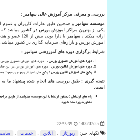
بررسی و معرفی مرکز آموزش عالی سهامیر :
موسسه سهامیر
و همچنین طبق نظرات کاربران و عموم ا
یکی از
بهترین مراکز اموزش بورس در کشور
میباشد که د
ارائه میکند ،
سهامیر
با دارا بودن ب
اموزش بورس و بازارهای سرمایه گذاری در کشور میباشد.
شرایط برگزاری دوره های آمورزشی سهامیر :
دوره های اموزش حضوری بورس :
دوره های اموزش حضوری بورس در 
دوره های اموزش انلاین بورس :
دوره های آموزش بورس در این حالت 
پکیج های اموزش افلاین بورس :
پکیج های اموزشی بورس بصورت بسته
نتیجه گیری : طبق بررسی های انجام شده پیشنهاد ما به
است.
راه های ارتباطی : بمنظور ارتباط با این موسسه میتوانید از طریق 
مشاوره بهره مند شوید .
1400/07/25
22:53:35
تگهای خبر:
رپورتاژ
,
آنلاین
,
خدمات
,
سایت