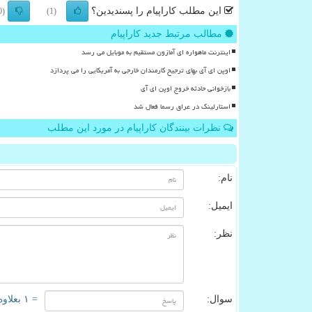
این مطلب کاراپیام را پسندیدین؟
(0)
(1)
مطالب مرتبط جدید کاراپیام
اینترنت ماهواره ای آمازون مستقیم به موبایل می رسد
اوپن ای آی بهای ترجیح کارمندان خارجی به آمریکایی را می پردازد
بازخوانی حادثه خروج اوپن ای آی
استارلینک در عراق رسما فعال شد
نظرات بینندگان کاراپیام در مورد این مطلب
نام:
ایمیل:
نظر:
سوال:
= ۱ بعلاوه ۱