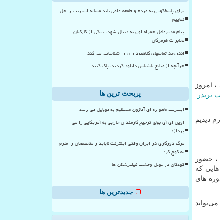
برای پاسخگویی به مردم و جامعه علمی باید مساله اینترنت را حل
نماییم
پیام مدیرعامل همراه اول به دنبال شهادت یکی از کارکنان
مخابرات هرمزگان
اندروید تماسهای کلاهبرداران را شناسایی می کند
هرآنچه از منابع ناشناس دانلود کردید، پاک کنید
، امروز
پربحث ترین ها
ت تریدر
اینترنت ماهواره ای آمازون مستقیم به موبایل می رسد
زم دیدیم
اوپن ای آی بهای ترجیح کارمندان خارجی به آمریکایی را می
پردازد
مرگ دورکاری در ایران وقتی اینترنت ناپایدار متخصصان را ملزم
به کوچ کرد
ست ، حضور
کودکان در تونل وحشت فیلترشکن ها
هایی که
دوره های
جدیدترین ها
ی‌تواند