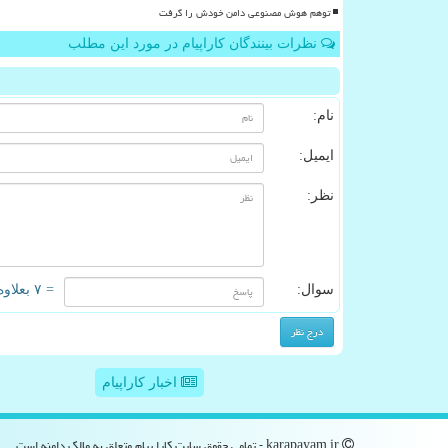
توهم هوش مصنوعی دامن خودش را گرفت
نظرات بینندگان کاراپیام در مورد این مطلب
نام:
ایمیل:
نظر:
سوال:
= ۷ بعلاوه ۱
اخبار کاراپیام
karapayam.ir - تمامی حقوق سایت كارا پیام متعلق به مالک دامنه است