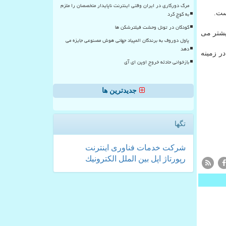
مرگ دورکاری در ایران وقتی اینترنت ناپایدار متخصصان را ملزم
ست.
به کوچ کرد
کودکان در تونل وحشت فیلترشکن ها
بیشتر می
پاول دوروف به برندگان المپیاد جهانی هوش مصنوعی جایزه می
دهد
ر زمینه
بازخوانی حادثه خروج اوپن ای آی
جدیدترین ها
تگها
شركت
خدمات
فناوری
اینترنت
رپورتاژ
اپل
بین الملل
الكترونیك