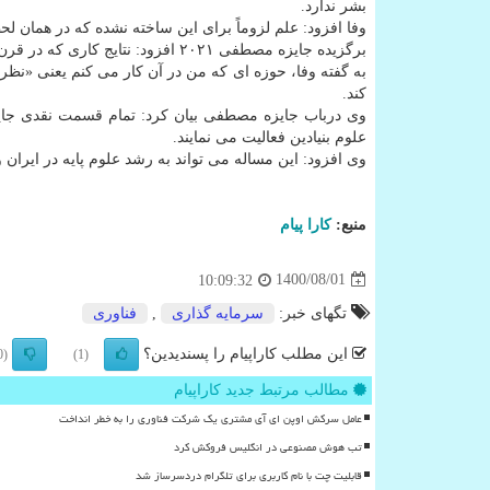
بشر ندارد.
وفا افزود: علم لزوماً برای این ساخته نشده که در همان ل
برگزیده جایزه مصطفی ۲۰۲۱ افزود: نتایج کاری که در قرن ۱۹ انجام دادیم را امروز می بینیم، بدین سبب سرعت در علم جایی ندارد.
به گفته وفا، حوزه ای که من در آن کار می کنم یعنی «نظریه
کند.
وی درباب جایزه مصطفی بیان کرد: تمام قسمت نقدی جایزه ر
علوم بنیادین فعالیت می نمایند.
وی افزود: این مساله می تواند به رشد علوم پایه در ایران
منبع:
كارا پیام
1400/08/01
10:09:32
تگهای خبر:
سرمایه گذاری
,
فناوری
این مطلب کاراپیام را پسندیدین؟
(0)
(1)
مطالب مرتبط جدید کاراپیام
عامل سرکش اوپن ای آی مشتری یک شرکت فناوری را به خطر انداخت
تب هوش مصنوعی در انگلیس فروکش کرد
قابلیت چت با نام کاربری برای تلگرام دردسرساز شد