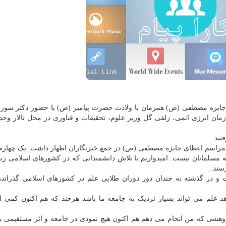
ی جایزه مصطفی (ص) همزمان با ولادت حضرت پیامبر (ص) با حضور دکتر سورن
ان انرژی اتمی، زلفی گل وزیر علوم، تحقیقات و فناوری در محل تالار وحد
تند.
شیه مراسم اعطای جایزه مصطفی (ص) در جمع خبرنگاران اظهار داشت: یک چهار
ه مسلمانان نیست. امیدواریم با تلاش دانشمندانی که در کشورهای اسلامی ز
سند.
 و در گذشته نه چندان دور دوران طلایی علم در کشورهای اسلامی گذراند
 علم می تواند بسیار نزدیک به جامعه ما باشد هرچند که هم اکنون کمی ا
ر حوزه «نظریه F» اضافه کرد: پژوهشی که من انجام می دهم هم اکنون هیچ نمودی در جامعه و اثر مستقیم