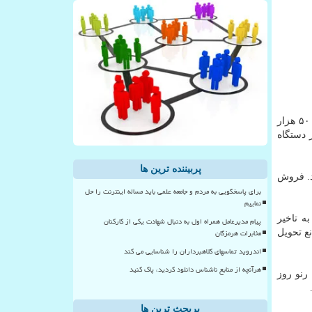
به گزارش کارا پیام به نقل از ایسنا، این خودروساز فرانسوی در اطلاعیه ای اعلام نمود به علت کمبود قطعات، در سال ۲۰۲۱ حدود ۵۰۰ هزار
ژوئیه پیشبینی کرده بود تولید سال جاری این شرکت به علت کمبود قطعات ۲۰۰ هزار دستگاه
پربیننده ترین ها
د. فروش
برای پاسخگویی به مردم و جامعه علمی باید مساله اینترنت را حل
نماییم
ه تاخیر
پیام مدیرعامل همراه اول به دنبال شهادت یکی از کارکنان
مخابرات هرمزگان
ای کرونایی مانع تحویل
اندروید تماسهای کلاهبرداران را شناسایی می کند
هرآنچه از منابع ناشناس دانلود کردید، پاک کنید
رنو روز
پربحث ترین ها