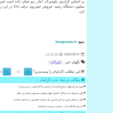
کرد.
منبع:
karapayam.ir
1400/08/01
21:25:10
تگهای خبر:
شركت
این مطلب کاراپیام را پسندیدین؟
(0)
(1)
مطالب مرتبط جدید کاراپیام
اوپن ای آی بهای ترجیح کارمندان خارجی به آمریکایی را می پردازد
پاول دوروف به برندگان المپیاد جهانی هوش مصنوعی جایزه می دهد
عامل سرکش اوپن ای آی مشتری یک شرکت فناوری را به خطر انداخت
بازاریاب ها کف بازار اینترنت پرو می فروشند