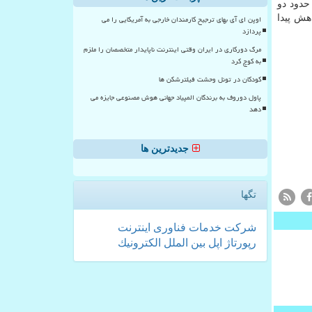
اری ۲.۶ درصد رشد کرد و به حدود دو
وی برقی Zoe در این زمان به حدود ۴۷ هزار دستگاه در مقایسه با ۶۴ هزار دستگاه در سال ۲۰۲۰ کاهش پیدا
اوپن ای آی بهای ترجیح کارمندان خارجی به آمریکایی را می
پردازد
مرگ دورکاری در ایران وقتی اینترنت ناپایدار متخصصان را ملزم
به کوچ کرد
کودکان در تونل وحشت فیلترشکن ها
پاول دوروف به برندگان المپیاد جهانی هوش مصنوعی جایزه می
دهد
جدیدترین ها
تگها
شركت
خدمات
فناوری
اینترنت
رپورتاژ
اپل
بین الملل
الكترونیك