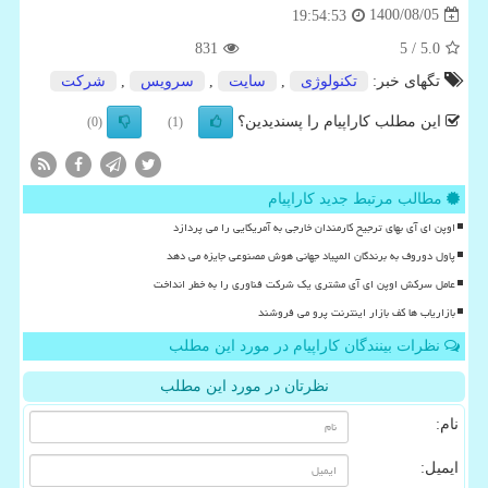
1400/08/05
19:54:53
831
/ 5
5.0
تگهای خبر:
تكنولوژی
,
سایت
,
سرویس
,
شركت
این مطلب کاراپیام را پسندیدین؟
(0)
(1)
مطالب مرتبط جدید کاراپیام
اوپن ای آی بهای ترجیح کارمندان خارجی به آمریکایی را می پردازد
پاول دوروف به برندگان المپیاد جهانی هوش مصنوعی جایزه می دهد
عامل سرکش اوپن ای آی مشتری یک شرکت فناوری را به خطر انداخت
بازاریاب ها کف بازار اینترنت پرو می فروشند
نظرات بینندگان کاراپیام در مورد این مطلب
نظرتان در مورد این مطلب
نام:
ایمیل: