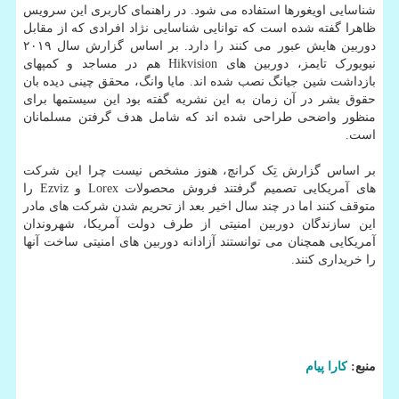
شناسایی اویغورها استفاده می شود. در راهنمای کاربری این سرویس
ظاهرا گفته شده است که توانایی شناسایی نژاد افرادی که از مقابل
دوربین هایش عبور می کنند را دارد. بر اساس گزارش سال ۲۰۱۹
نیویورک تایمز، دوربین های Hikvision هم در مساجد و کمپهای
بازداشت شین جیانگ نصب شده اند. مایا وانگ، محقق چینی دیده بان
حقوق بشر در آن زمان به این نشریه گفته بود این سیستمها برای
منظور واضحی طراحی شده اند که شامل هدف گرفتن مسلمانان
است.
بر اساس گزارش تِک کرانچ، هنوز مشخص نیست چرا این شرکت
های آمریکایی تصمیم گرفتند فروش محصولات Lorex و Ezviz را
متوقف کنند اما در چند سال اخیر بعد از تحریم شدن شرکت های مادر
این سازندگان دوربین امنیتی از طرف دولت آمریکا، شهروندان
آمریکایی همچنان می توانستند آزادانه دوربین های امنیتی ساخت آنها
را خریداری کنند.
منبع:
كارا پیام