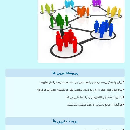
پربیننده ترین ها
برای پاسخگویی به مردم و جامعه علمی باید مساله اینترنت را حل نماییم
پیام مدیرعامل همراه اول به دنبال شهادت یکی از کارکنان مخابرات هرمزگان
اندروید تماسهای کلاهبرداران را شناسایی می کند
هرآنچه از منابع ناشناس دانلود کردید، پاک کنید
پربحث ترین ها