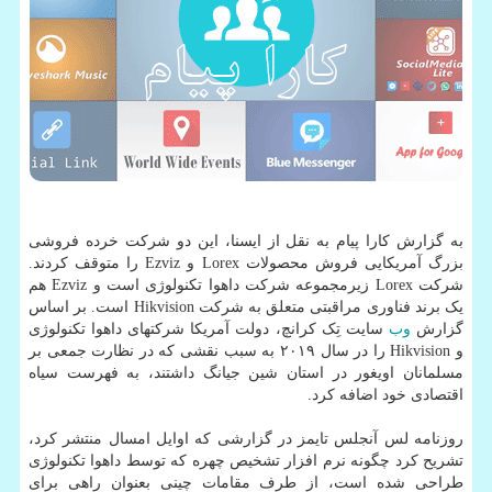
به گزارش کارا پیام به نقل از ایسنا، این دو شرکت خرده فروشی
بزرگ آمریکایی فروش محصولات Lorex و Ezviz را متوقف کردند.
شرکت Lorex زیرمجموعه شرکت داهوا تکنولوژی است و Ezviz هم
یک برند فناوری مراقبتی متعلق به شرکت Hikvision است. بر اساس
گزارش
وب
سایت تِک کرانچ، دولت آمریکا شرکتهای داهوا تکنولوژی
و Hikvision را در سال ۲۰۱۹ به سبب نقشی که در نظارت جمعی بر
مسلمانان اویغور در استان شین جیانگ داشتند، به فهرست سیاه
اقتصادی خود اضافه کرد.
روزنامه لس آنجلس تایمز در گزارشی که اوایل امسال منتشر کرد،
تشریح کرد چگونه نرم افزار تشخیص چهره که توسط داهوا تکنولوژی
طراحی شده است، از طرف مقامات چینی بعنوان راهی برای