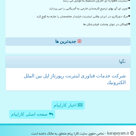
اینترنت ماهواره ای آمازون مستقیم به موبایل می رسد
اوپن ای آی بهای ترجیح کارمندان خارجی به آمریکایی را می پردازد
مرگ دورکاری در ایران وقتی اینترنت ناپایدار متخصصان را ملزم به کوچ کرد
کودکان در تونل وحشت فیلترشکن ها
جدیدترین ها
تگها
شركت
خدمات
فناوری
اینترنت
رپورتاژ
اپل
بین الملل
الكترونیك
اخبار کاراپیام
صفحه اصلی کاراپیام
karapayam.ir - تمامی حقوق سایت كارا پیام متعلق به مالک دامنه است