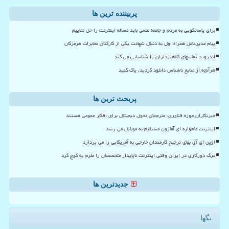
پربیننده ترین ها
برای پاسخگویی به مردم و جامعه علمی باید مساله اینترنت را حل نماییم
پیام مدیرعامل همراه اول به دنبال شهادت یکی از کارکنان مخابرات هرمزگان
اندروید تماسهای کلاهبرداران را شناسایی می کند
هرآنچه از منابع ناشناس دانلود کردید، پاک کنید
پربحث ترین ها
خبرنگاران حوزه فناوری، مترجمان تحول دیجیتال برای افکار عمومی هستند
اینترنت ماهواره ای آمازون مستقیم به موبایل می رسد
اوپن ای آی بهای ترجیح کارمندان خارجی به آمریکایی را می پردازد
مرگ دورکاری در ایران وقتی اینترنت ناپایدار متخصصان را ملزم به کوچ کرد
جدیدترین ها
تگها