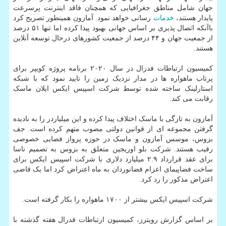
جهان شامل مناطق جغرافیایی که همچنان فاقد اینترنت پرسرعت
پایدار هستند،
خدمات
رسانی خواهد نمود. آمازون همینطور تصریح کرد
باآنکه اتصال پذیری بر اساس جهانی بهبود پیدا کرده اما تنها ۵۱ درصد
از جمعیت جهان و ۴۴ درصد از جمعیت کشورهای درحال توسعه آنلاین
هستند.
کمیسیون ارتباطات فدرال در سال ۲۰۲۰ برنامه پروژه کویپر برای
پرتاب ماهواره ها در مدار نزدیک زمین را تایید نمود که با شبکه
استارلینک ساخته شده توسط شرکت اسپیس ایکس ایلان ماسک
رقابت می کند.
آمازون به تازگی با ماسک اختلاف پیدا کرده و این میلیاردر را به نادیده
گرفتن مجموعه ای از قوانین دولتی مصوب متهم کرده است. جف
بزوس، موسس آمازون و ماسک در حوزه پرواز فضایی خصوصی
رقیب هستند. شرکت بلو اوریجین متعلق به بزوس به تصمیم ناسا
برای عقد قرارداد ۲.۹ میلیارد دلاری با شرکت اسپیس ایکس برای
ساخت فضاپیمای اعزام فضانوردان به ماه اعتراض کرد اما یک قاضی
اعتراض مذکور را رد کرد.
شرکت اسپیس ایکس بیشتر از ۱۷۰۰ ماهواره را بکار گرفته است.
بر اساس گزارش رویترز، کمیسیون ارتباطات فدرال هفته گذشته با