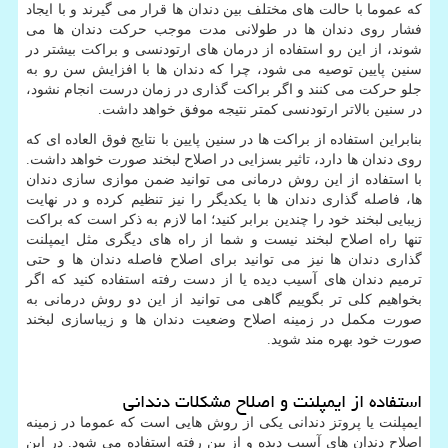
که عموما با حالت های مختلف بین دندان ها قرار می گیرند و با ایجاد
فشار روی دندان ها در طولانی مدت موجب حرکت دندان ها می
شوند، از این رو استفاده از درمان های ارتودنسی و براکت بیشتر در
سنین پایین توصیه می شود، چرا که دندان ها با افزایش سن رو به
جلو حرکت می کنند و اگر براکت گذاری در زمان درست انجام نشود،
در سنین بالاتر ارتودنسی کمتر نتیجه موفق خواهد داشت.
بنابراین استفاده از براکت ها در سنین پایین با نتایج فوق العاده ای که
روی دندان ها دارد، تاثیر بسزایی در اصلاح لبخند صورت خواهد داشت.
با استفاده از این روش درمانی می توانید ضمن موازی سازی دندان
ها، فاصله گذاری دندان ها با یکدیگر را نیز تنظیم کرده و در نهایت
زیبایی لبخند خود را چندین برابر کنید؛ اما لازم به ذکر است که براکت
تنها راه اصلاح لبخند نیست و شما از راه های دیگری مثل ایمپلنت
گذاری دندان ها نیز می توانید برای اصلاح فاصله دندان ها و حتی
ترمیم دندان های آسیب دیده یا از دست رفته استفاده کنید که اگر
بخواهیم کلی تر بگوییم گاهی می توانید از این دو روش درمانی به
صورت مکمل در زمینه اصلاح وضعیت دندان ها و زیباسازی لبخند
صورت خود بهره مند شوید.
استفاده از ایمپلنت و اصلاح مشکلات دندانی
ایمپلنت یا پروتز دندانی یکی از روش هایی است که عموما در زمینه
اصلاح دندان های آسیب دیده و از بین رفته استفاده می شود. در این