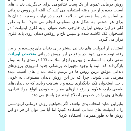
روش درمانی عموما از یک پست تیتانیومی برای جایگزینی دندان های
آسیب دیده و از بین رفته استفاده می کنند که البته این روش درمانی
بر اساس شرایط جسمانی، سلامت فرد و در نهایت وضعیت دندان ها
برای هر شخص به شکل های متفاوتی انجام می شود؛ اما به طور
کلی در این روش ابزاری خارجی تحت عنوان "پایه فلزی ایمپلنت" در
استخوان فک کاشته شده و سپس تاج و روکش دندان روی پایه فلزی
قرار می گیرد.
استفاده از ایمپلنت های دندانی بیشتر برای دندان های پوسیده و از بین
رفته توصیه می شود. در واقع در این روش درمانی
متخصص ایمپلنت
سعی دارد با استفاده از بهترین ابزار سلامت 100 درصدی را به بیمار
بازگرداند که البته با وجود تجهیزات پزشکی جدید امروزی پروتزهای
دندانی موفق ترین روش ها در ترمیم بافت دندان های آسیب دیده
معرفی می شوند، چرا که در این روش دندان مصنوعی به خوبی
داخل استخوان فک جایگذاری شده و با شباهت زیادی که به دندان های
طبیعی دارد، علاوه بر رفع نیازهای بیمار به جویدن انواع مواد غذایی،
نیازهای وی را در خصوص اصلاح لبخند نیز پاسخ می دهد.
بنابراین شاید انتخاب بدی نباشد، اگر بخواهیم روش درمانی ارتودنسی
را با ایمپلنت های دندانی استفاده کنیم؛ اما آیا می توان از هر دو این
روش ها به طور همزمان استفاده کرد؟