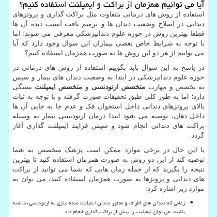
آیا می توانیم همزمان از براکت و ایمپلنت استفاده کنیم؟
استفاده از روش های درمانی متفاوت مثل براکت گذاری و پروتزهای
دندانی در اصلاح وضعیت دندان ها و ترمیم بافت آسیب دیده آن ها
قطعا بهترین روش در حوزه علوم دندانپزشکی معرفی می شوند؛ اما
با توجه به شرایط خاص بعضی بیماران این سوال وجود دارد که آیا
می توانیم از هر دو این روش ها به صورت همزمان استفاده کنیم؟
در پاسخ به این سوال باید بگوییم استفاده از روش های درمانی در
حوزه علوم دندانپزشکی در ابتدا به وضعیت دندان های بیمار و سپس
به تخصص و مهارت
متخصص ارتودنسی
و
متخصص ایمپلنت
بستگی
دارد؛ اما به طور کلی طبق تحقیقات صورت گرفته و با توجه به ثبات
بالای پروتزهای دندانی داخل استخوان فک و عدم جا به جایی آن ها
داخل دهان، توصیه می شود ابتدا درمان ارتودنسی بیمار به وسیله
براکت های دندانی انجام شود و سپس فرایند ایمپلنت گذاری آغاز
گردد.
با این حال در برخی موارد ممکن است پزشک متخصص به شما
توصیه کند از این دو روش به صورت همزمان استفاده کنید تا بهترین
نتیجه را بگیرید که از جمله زمان هایی که شما می توانید از براکت
های دندانی و پروتزها به صورت همزمان استفاده کنید، می توان به
موارد زیر اشاره کرد:
زمانی که دندان های اطراف و مجاور دندان ایمپلنت شده نیازی به ارتودنسی نداشته
باشند، می توان ایمپلنت را پیش از براکت گذاری انجام داد.