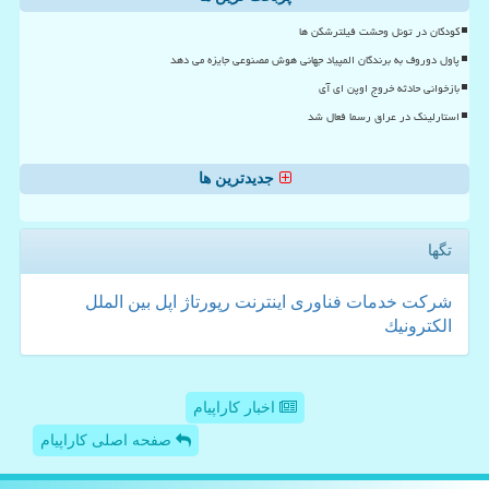
کودکان در تونل وحشت فیلترشکن ها
پاول دوروف به برندگان المپیاد جهانی هوش مصنوعی جایزه می دهد
بازخوانی حادثه خروج اوپن ای آی
استارلینک در عراق رسما فعال شد
جدیدترین ها
تگها
شركت
خدمات
فناوری
اینترنت
رپورتاژ
اپل
بین الملل
الكترونیك
اخبار کاراپیام
صفحه اصلی کاراپیام