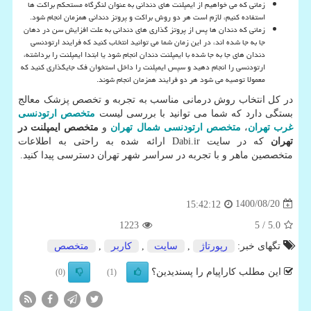
زمانی که می خواهیم از ایمپلنت های دندانی به عنوان لنگرگاه مستحکم براکت ها
استفاده کنیم، لازم است هر دو روش براکت و پروتز دندانی همزمان انجام شود.
زمانی که دندان ها پس از پروتز گذاری های دندانی به علت افزایش سن در دهان
جا به جا شده اند، در این زمان شما می توانید انتخاب کنید که فرایند ارتودنسی
دندان های جا به جا شده با ایمپلنت دندان انجام شود یا ابتدا ایمپلنت را برداشته،
ارتودنسی را انجام دهید و سپس ایمپلنت را داخل استخوان فک جایگذاری کنید که
معمولا توصیه می شود هر دو فرایند همزمان انجام شوند.
در کل انتخاب روش درمانی مناسب به تجربه و تخصص پزشک معالج
بستگی دارد که شما می توانید با بررسی لیست
متخصص ارتودنسی
غرب تهران
،
متخصص ارتودنسی شمال تهران
و
متخصص ایمپلنت در
تهران
که در سایت
Dabi.ir
ارائه شده به راحتی به اطلاعات
متخصصین ماهر و با تجربه در سراسر شهر تهران دسترسی پیدا کنید.
1400/08/20
15:42:12
1223
/ 5
5.0
تگهای خبر:
رپورتاژ
,
سایت
,
كاربر
,
متخصص
این مطلب کاراپیام را پسندیدین؟
(0)
(1)