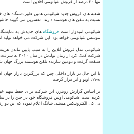
تنها ۳۰ درصد از فروش شیائومی آفلاین است.
شعبه های فروش جدید شیائومی همین طور دستگاه های خانگی
نسبت به تلفن های هوشمند دارند. مفسرین می گویند حاشیه سود این دستگاهها ۱۵ درصد بالاتر است و شیا
شیائومی امیدوار است
فروشگاه
های جدیدش به نمایشگاه 
موسس شیائومی خواهد بود. این شرکت می خواهد تولید انبوه خودرو ه
شیائومی مدل فروش آنلاین را به سبب پایین ماندن هزینه ه
شرکت کمک کرد از زمان تولدش در سال ۲۰۱۰ به سرعت رشد کند. طبق آمار شرکت تحقیقات بازار Canalys، این شرکت در سه ماهه دوم از
سبقت گرفت و دومین سازنده تلفن هوشمند بزرگ جهان ش
Vivo، اوپو و آنر قرار گرفت.
بر اساس گزارش رویترز، این شرکت برای حفظ سهم خود د
بی کی الکترونیکس هستند. شانگ اعلام نموده که این دو رقیب حالا حدود ۲۰۰ هزار 