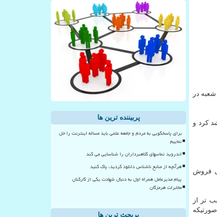
 ده هزارمین شعبه فروش خودرا افتتاح نمود و هدف جدیدی برای گشایش ۳۰ هزار شعبه در
پربیننده ترین ها
 کرد و
برای پاسخگویی به مردم و جامعه علمی باید مساله اینترنت را حل
نماییم
اندروید تماسهای کلاهبرداران را شناسایی می کند
هرآنچه از منابع ناشناس دانلود کردید، پاک کنید
ای فروش
پیام مدیرعامل همراه اول به دنبال شهادت یکی از کارکنان
مخابرات هرمزگان
ب تر از
د در صورتیکه
پربحث ترین ها