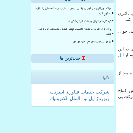
مرگ دورکاری در ایران وقتی اینترنت ناپایدار متخصصان را ملزم
به کوچ کرد
بالاتری
کودکان در تونل وحشت فیلترشکن ها
پاول دوروف به برندگان المپیاد جهانی هوش مصنوعی جایزه می
لی جون،
دهد
بازخوانی حادثه خروج اوپن ای آی
 به این
اپل
جدیدترین ها
سوم افول کرد و بعد از
تگها
 افتتاح
شركت
خدمات
فناوری
اینترنت
Viv قرار دارد که متعلق به شرکت بی
رپورتاژ
اپل
بین الملل
الكترونیك