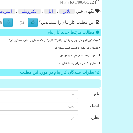
1400/08/22
11:14:25
تگهای خبر:
آنلاین
,
اپل
,
الكترونیك
,
اینترنت
این مطلب کاراپیام را پسندیدین؟
(0)
(1)
مطالب مرتبط جدید کاراپیام
مرگ دورکاری در ایران وقتی اینترنت ناپایدار متخصصان را ملزم به کوچ کرد
کودکان در تونل وحشت فیلترشکن ها
بازخوانی حادثه خروج اوپن ای آی
استارلینک در عراق رسما فعال شد
نظرات بینندگان کاراپیام در مورد این مطلب
نام:
ایمیل:
نظر: