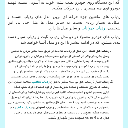
اگه این دستگاه روی خودرو نصب بشه، خوب به آسونی میشه فهمید
خودرو توی چه مسیری داره حرکت میکنه.
ردیاب های ماشین جزء حرفه ای ترین مدل های ردیاب هستند و
امکانات بسیار زیادی نسبت به سایر مدل ها مثل جی پی اس
شخصی،
ردیاب حیوانات
و سایر مدل ها دارد.
ردیاب های خودرو معمولا در دو مدل ردیاب ثابت و ردیاب سیار دسته
بندی میشن، که در ادامه بیشتر با این دو مدل آشنا خواهید شد
ردیاب های ثابت :
این مدل از ردیاب ها باید از طریق سیم کشی کردن به ماشین
وصل بشن، در واقع در قسمتی از خودرو مخفی میشه و برقش از باطری خودرو
تامین میشه، اما به یک باطری داخلی هم مجهز هستند و اگر یه مواقعی باطری ماشین
رو بردارید و جدا کنید، ردیاب میتونه تا چندین روز با باطری داخلی خودش کار
بکنه، از معایب این این مدل اینه که باید نصاب و یک نفر فرد متخصص اون رو
نصب بکنه روی ماشین، اما در عوض جزء پیشرفته ترین مدل های ردیاب هستند.
ردیاب سیار :
ردیاب های بی سیم بیشتر با عنوان
ردیاب شخصی
شناخته میشن، این
ردیاب ها شارژی هستند و میشه بصورت سیار از اونا استفاده کرد، یعنی دیگه
نیازی به سیم کشی و نصاب نیست، کافیه این ردیاب رو شارژ بکنید و در قسمتی از
ماشین مخفی کنید و شروع به ردیابی کنید، این ردیاب ها به آهنربای داخلی مجهز
هستند و میشه به آسونی به قسمت های فلزی ماشین متصلشون کرد به همین دلیل
با عنوان های دیگه ای مثل ردیاب مغناطیسی،
ردیاب آهنربایی
و
ردیاب مگنتی
هم
شناخته میشه، همچنین این ردیاب ها باطری خیلی خیلی قوی دارند و در برخی از
مدل ها تا 6 ماه هم میتونند شارژ نگهداری بکنند،