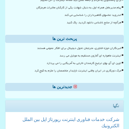
پیام مدیرعامل همراه اول به دنبال شهادت یکی از کارکنان مخابرات هرمزگان
اندروید تماسهای کلاهبرداران را شناسایی می کند
هرآنچه از منابع ناشناس دانلود کردید، پاک کنید
پربحث ترین ها
خبرنگاران حوزه فناوری، مترجمان تحول دیجیتال برای افکار عمومی هستند
اینترنت ماهواره ای آمازون مستقیم به موبایل می رسد
اوپن ای آی بهای ترجیح کارمندان خارجی به آمریکایی را می پردازد
مرگ دورکاری در ایران وقتی اینترنت ناپایدار متخصصان را ملزم به کوچ کرد
جدیدترین ها
تگها
شركت
خدمات
فناوری
اینترنت
رپورتاژ
اپل
بین الملل
الكترونیك