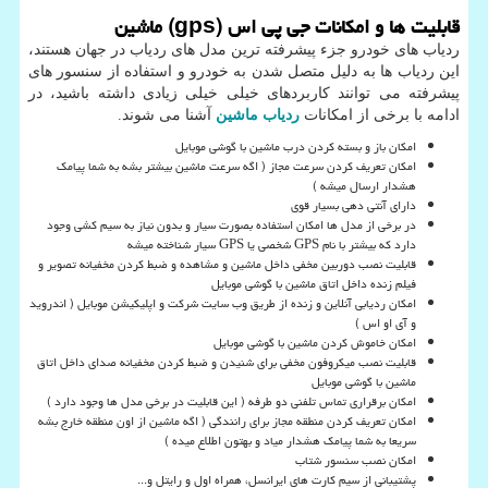
قابلیت ها و امکانات جی پی اس (
gps
) ماشین
ردیاب های خودرو جزء پیشرفته ترین مدل های ردیاب در جهان هستند،
این ردیاب ها به دلیل متصل شدن به خودرو و استفاده از سنسور های
پیشرفته می توانند کاربردهای خیلی خیلی زیادی داشته باشید، در
ادامه با برخی از امکانات
ردیاب ماشین
آشنا می شوند.
امکان باز و بسته کردن درب ماشین با گوشی موبایل
امکان تعریف کردن سرعت مجاز ( اگه سرعت ماشین بیشتر بشه به شما پیامک
هشدار ارسال میشه )
دارای آنتی دهی بسیار قوی
در برخی از مدل ها امکان استفاده بصورت سیار و بدون نیاز به سیم کشی وجود
دارد که بیشتر با نام
GPS
شخصی یا
GPS
سیار شناخته میشه
قابلیت نصب دوربین مخفی داخل ماشین و مشاهده و ضبط کردن مخفیانه تصویر و
فیلم زنده داخل اتاق ماشین با گوشی موبایل
امکان ردیابی آنلاین و زنده از طریق وب سایت شرکت و اپلیکیشن موبایل ( اندروید
و آی او اس )
امکان خاموش کردن ماشین با گوشی موبایل
قابلیت نصب میکروفون مخفی برای شنیدن و ضبط کردن مخفیانه صدای داخل اتاق
ماشین با گوشی موبایل
امکان برقراری تماس تلفنی دو طرفه ( این قابلیت در برخی مدل ها وجود دارد )
امکان تعریف کردن منطقه مجاز برای رانندگی ( اگه ماشین از اون منطقه خارج بشه
سریعا به شما پیامک هشدار میاد و بهتون اطلاع میده )
امکان نصب سنسور شتاب
پشتیبانی از سیم کارت های ایرانسل، همراه اول و رایتل و...