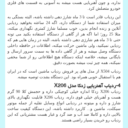
نداره، و چون آهنربایی هست میشه به آسونی به قسمت های فلزی
خودرو متصلش کرد.
این ردیاب قادر است تا 3 ماه شارژ دهی داشته باشه، البته بستگی به
میزان استفاده شما از دستگاه داره، اگه 24 ساعته بخواهید ردیابی
آنلاین و زنده انجام بدین، خوب مسلما شارژ کمتری نگهداری میکنه،
مثلا 25 روز؛ اما اگه هر از گاهی از دستگاه استفاده بکنید می تونه
حتی تا 3 ماه هم شارژی دهی داشته باشه، البته در زمان هایی هم که
ردیابی نمیکنید، ولی ماشین حرکت میکنه، اطلاعات در حافظه داخلی
دستگاه وصل میشه و هر از گاهی داده ها به سمت سرور ارسال و
بایگانی میشه، خلاصه اینکه دستگاه هیچ اطلاعاتی رو از شما مخفی
نمیکنه، همه چیز ثبت میشه بصورت دقیق.
ردیاب
X504
از مدل های پر فروش ردیاب ماشین است که در ایران
هم با استقبال خوبی همراه بود. این دستگاه بشدت توصیه میشه.
4-
ردیاب آهنربایی زدکا مدل
X206
ردیاب
X206
زدکا اندازه خیلی کوچیکی داره و حجمش کلا 90 گرم
هست و آهنربای خیلی قوی داره، ردیاب
X206
قابلیت نگهداری بالای
شارژ و داره و میتونه در ردیابی انواع وسایل نقلیه از جمله موتور
سیکلت، ماشین و... کاربرد داشته باشه، این دستگاه کیفیت ساخت
بالایی داره و کاملا ضد آب و ضد گرد و غبار هست مشتریانی که این
ردیاب رو خریدن بسیار راضی هستند.