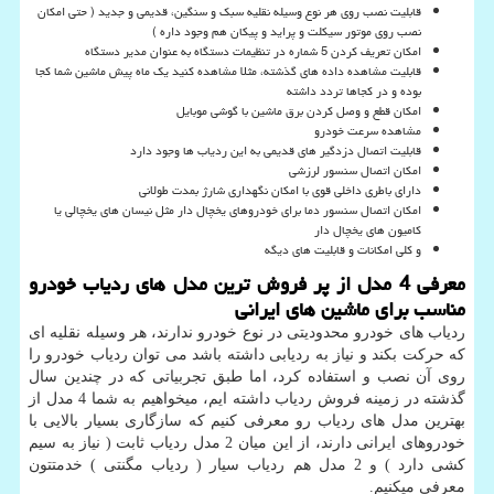
قابلیت نصب روی هر نوع وسیله نقلیه سبک و سنگین، قدیمی و جدید ( حتی امکان
نصب روی موتور سیکلت و پراید و پیکان هم وجود داره )
امکان تعریف کردن 5 شماره در تنظیمات دستگاه به عنوان مدیر دستگاه
قابلیت مشاهده داده های گذشته، مثلا مشاهده کنید یک ماه پیش ماشین شما کجا
بوده و در کجاها تردد داشته
امکان قطع و وصل کردن برق ماشین با گوشی موبایل
مشاهده سرعت خودرو
قابلیت اتصال دزدگیر های قدیمی به این ردیاب ها وجود دارد
امکان اتصال سنسور لرزشی
دارای باطری داخلی قوی با امکان نگهداری شارژ بمدت طولانی
امکان اتصال سنسور دما برای خودروهای یخچال دار مثل نیسان های یخچالی یا
کامیون های یخچال دار
و کلی امکانات و قابلیت های دیگه
معرفی 4 مدل از پر فروش ترین مدل های ردیاب خودرو
مناسب برای ماشین های ایرانی
ردیاب های خودرو محدودیتی در نوع خودرو ندارند، هر وسیله نقلیه ای
که حرکت بکند و نیاز به ردیابی داشته باشد می توان ردیاب خودرو را
روی آن نصب و استفاده کرد، اما طبق تجربیاتی که در چندین سال
گذشته در زمینه فروش ردیاب داشته ایم، میخواهیم به شما 4 مدل از
بهترین مدل های ردیاب رو معرفی کنیم که سازگاری بسیار بالایی با
خودروهای ایرانی دارند، از این میان 2 مدل ردیاب ثابت ( نیاز به سیم
کشی دارد ) و 2 مدل هم ردیاب سیار ( ردیاب مگنتی ) خدمتتون
معرفی میکنیم.