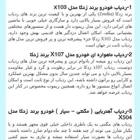
1-
ردیاب خودرو برند زدکا مدل
x103
برند زدکا (
Zeedka
) یکی از بهترین و با کیفیت ترین برند های ردیاب
است که فروش بسیار بالایی دارد و سازگاری خیلی خوبی با ماشین
های ایرانی دارد، این مدل ریموت دار هست و از سنسورهای مختلفی
پشتیبانی میکند، امکان اتصال دزدگیر های قدیمی بهش وجود داره،
ردیاب مدل
X103
زدکا جزء پیشرفته ترین و پر فروش ترین مدل های
ردیاب ثابت در جهان است
2-
ردیاب ماهواره ای خودرو مدل
X107
برند زدکا
این ردیاب رو میشه از بادوام ترین و پیشرفته ترین مدل های ردیاب
دونست، ردیاب
x107
زدکا در برابر رطوبت و گرد و غبار مقاومت
بسیار بالایی دارد و می تواند چندین سال بدون مشکل بهترین عملکرد
و کارایی رو براتون داشته باشه، این ردیاب از نوع ثابت است و امکان
اتصال انواع سنسور ها رو داره، همچنین ریموت مخصوص در کنار این
ردیاب عرضه خواهد شد.
3-
ردیاب آهنربایی ( مگنتی
–
سیار ) خودرو برند زدکا مدل
X504
ردیاب های مگنتی به یک باطری داخلی خیلی قوی مجهز هستند و با
یکبار شارژ می تونند از چند هفته تا چند ماه دوام شارژ داشته باشند،
این ردیاب ها بصورت سیار استفاده میشه و نیازی به سیم کشی