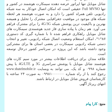
شاتل موبایل تنها اپراتور عرضه دهنده سیمکارت هوشمند در کشور و
تنها Full MVNO حقیقی است که امکان اتصال خودکار به سه شبکه
رادیویی تلفن همراه کشور را دارد و به صورت هوشمند هر لحظه
شبکه های موجود در موقعیت جغرافیایی مشترک را تحلیل و همیشه
بهترین و باکیفیت ترین پوشش شبکه 4G/3G را برای مشترک فراهم
می آورد. هم زمان با پیاده سازی فاز جدید هوشمندی سیمکارت های
شاتل موبایل راهکاری فراهم شده تا با شماره گیری کد دستوری
#۸*۱*، امکان استعلام وضعیت اتصال شبکه رادیویی، تغییر و انتخاب
دستی شبکه رادیویی سیمکارت در بعضی استان ها برای مشترکین
وجود داشته باشد که این پروژه در سرتاسر کشور درحال توسعه
است.
علاقه مندان برای دریافت اطلاعات بیشتر در مورد سیم کارت های
هوشمند شاتل موبایل با پوشش سراسری 3G و 4G/LTE با پیش
شماره ۰۹۹۸ و کد یک، می توانند به وبسایت www.shatelmobile.ir
رجوع کنند یا از راه شماره ۰۹۹۸۱۰۰۰۰۰۰ به صورت ۲۴ ساعته با
کارشناسان فروش شاتل موبایل در ارتباط باشند.
انتهای رپرتاژ آگهی
منبع:
كارا پیام