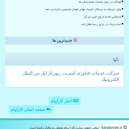
کودکان در تونل وحشت فیلترشکن ها
پاول دوروف به برندگان المپیاد جهانی هوش مصنوعی جایزه می دهد
بازخوانی حادثه خروج اوپن ای آی
استارلینک در عراق رسما فعال شد
جدیدترین ها
تگها
شركت
خدمات
فناوری
اینترنت
رپورتاژ
اپل
بین الملل
الكترونیك
اخبار کاراپیام
صفحه اصلی کاراپیام
karapayam.ir - تمامی حقوق سایت كارا پیام متعلق به مالک دامنه است