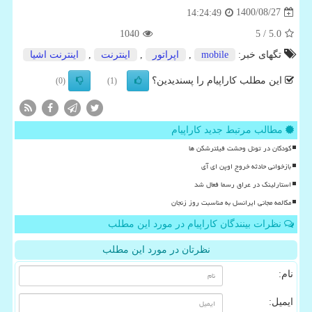
1400/08/27
14:24:49
1040
/ 5
5.0
تگهای خبر:
mobile
,
اپراتور
,
اینترنت
,
اینترنت اشیا
این مطلب کاراپیام را پسندیدین؟
(0)
(1)
مطالب مرتبط جدید کاراپیام
کودکان در تونل وحشت فیلترشکن ها
بازخوانی حادثه خروج اوپن ای آی
استارلینک در عراق رسما فعال شد
مکالمه مجانی ایرانسل به مناسبت روز زنجان
نظرات بینندگان کاراپیام در مورد این مطلب
نظرتان در مورد این مطلب
نام:
ایمیل: