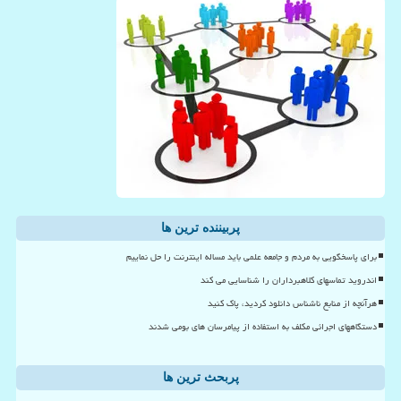
پربیننده ترین ها
برای پاسخگویی به مردم و جامعه علمی باید مساله اینترنت را حل نماییم
اندروید تماسهای کلاهبرداران را شناسایی می کند
هرآنچه از منابع ناشناس دانلود کردید، پاک کنید
دستگاههای اجرائی مکلف به استفاده از پیامرسان های بومی شدند
پربحث ترین ها